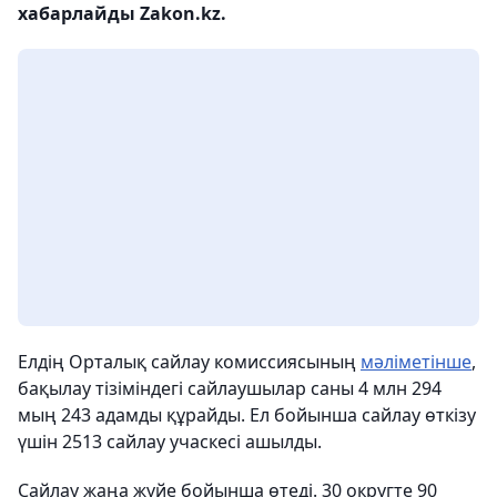
хабарлайды Zakon.kz.
Елдің Орталық сайлау комиссиясының
мәліметінше
,
бақылау тізіміндегі сайлаушылар саны 4 млн 294
мың 243 адамды құрайды. Ел бойынша сайлау өткізу
үшін 2513 сайлау учаскесі ашылды.
Сайлау жаңа жүйе бойынша өтеді. 30 округте 90