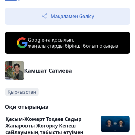
Мақаламен бөлісу
Google-ға қосылып,
жаңалықтарды бірінші болып оқыңыз
Камшат Сатиева
Қырғызстан
Оқи отырыңыз
Қасым-Жомарт Тоқаев Садыр
Жапаровты Жогорку Кенеш
сайлауының табысты өтуімен