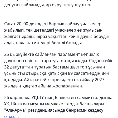
депутат сайланады, әр округтен үш-үштен.
Сағат 20: 00-де елдегі барлық сайлау учаскелері
жабылып, тек шетелдегі учаскелер өз жұмысын
жалғастырады. Біраз уақыттан кейін дауыс берудің
алдын-ала нәтижелері белгілі болады.
25 қыркүйекте сайланған парламент көпшілік
дауыспен өзін-өзі таратуға жатқызылды. Содан кейін
32 депутаттан тұратын бастамашыл топ ұсынған
ұсынысты отырысқа қатысқан 89 саясаткердің 84-і
қолдады. Айта кетейік, президенттік сайлау 2027
жылдың қаңтар айына жоспарланған.
26 қарашада ҰҚШҰ-ның Бішкектегі саммиті алдында
ҰҚШҰ-ға қатысушы мемлекеттердің басшылары
"Ала-Арча" резиденциясында бейресми кездесу
өткізді
.