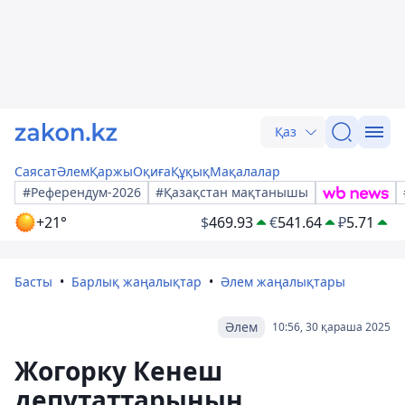
Қаз
Саясат
Әлем
Қаржы
Оқиға
Құқық
Мақалалар
#Референдум-2026
#Қазақстан мақтанышы
+21°
$
469.93
€
541.64
₽
5.71
Басты
Барлық жаңалықтар
Әлем жаңалықтары
Әлем
10:56, 30 қараша 2025
Жогорку Кенеш
депутаттарының