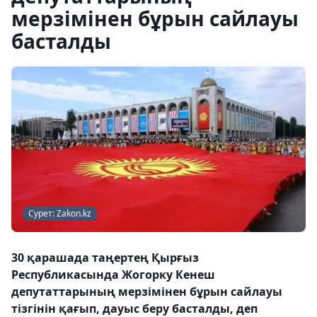
мерзімінен бұрын сайлауы
басталды
Сурет: Zakon.kz
30 қарашада таңертең Қырғыз
Республикасында Жогорку Кенеш
депутаттарының мерзімінен бұрын сайлауы
тізгінін қағып, дауыс беру басталды, деп