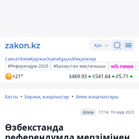
Қаз
Саясат
Әлем
Қаржы
Оқиға
Құқық
Мақалалар
#Референдум-2026
#Қазақстан мақтанышы
+21°
$
469.93
€
541.64
₽
5.71
Басты
Барлық жаңалықтар
Әлем жаңалықтары
Әлем
17:14, 19 сәуір 2023
Өзбекстанда
референдумда мерзімінен