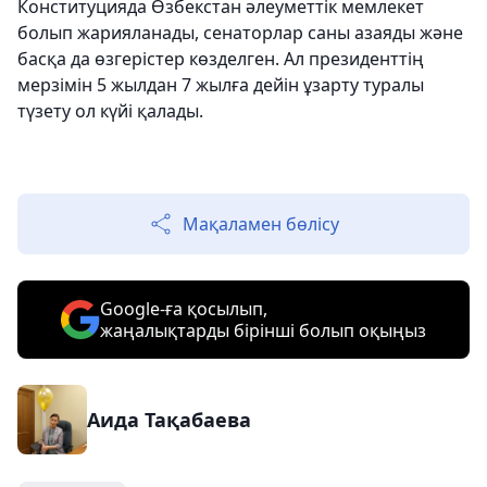
Конституцияда Өзбекстан әлеуметтік мемлекет
болып жарияланады, сенаторлар саны азаяды және
басқа да өзгерістер көзделген. Ал президенттің
мерзімін 5 жылдан 7 жылға дейін ұзарту туралы
түзету ол күйі қалады.
Мақаламен бөлісу
Google-ға қосылып,
жаңалықтарды бірінші болып оқыңыз
Аида Тақабаева