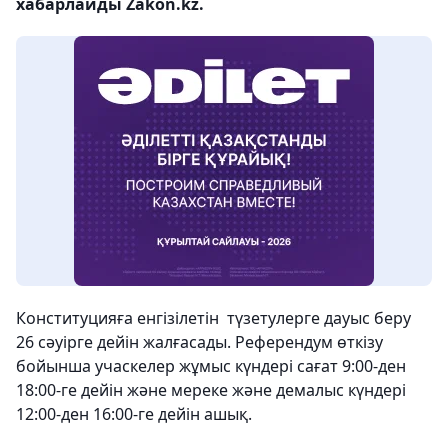
хабарлайды Zakon.kz.
Конституцияға енгізілетін түзетулерге дауыс беру
26 сәуірге дейін жалғасады. Референдум өткізу
бойынша учаскелер жұмыс күндері сағат 9:00-ден
18:00-ге дейін және мереке және демалыс күндері
12:00-ден 16:00-ге дейін ашық.