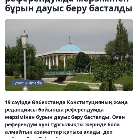
бұрын дауыс беру басталды
Сурет: wikimedia
19 сәуірде Өзбекстанда Конституцияның жаңа
редакциясы бойынша референдумда
мерзімінен бұрын дауыс беру басталды. Оған
референдум күні тұрғылықты жерінде бола
алмайтын азаматтар қатыса алады, деп