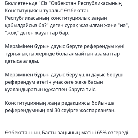
Бюллетеньде "Сіз "Өзбекстан Республикасының
Конституциясы туралы" Өзбекстан
Республикасының конституциялық заңын
қабылдайсыз ба?" деген сұрақ жазылған және "иә",
"жоқ" деген жауаптар бар.
Мерзімінен бұрын дауыс беруге референдум күні
тұрғылықты жерінде бола алмайтын азаматтар
қатыса алады.
Мерзімінен бұрын дауыс беру үшін дауыс беруші
референдум өтетін учаскеге жеке басын
куәландыратын құжатпен баруға тиіс.
Конституцияның жаңа редакциясы бойынша
референдумның өзі 30 сәуірге жоспарланған.
Өзбекстанның Басты заңының мәтіні 65% өзгереді.