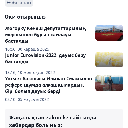
Өзбекстан
Оқи отырыңыз
Жогорку Кенеш депутаттарының
мерзімінен бұрын сайлауы
басталды
10:56, 30 қараша 2025
Junior Eurovision-2022: дауыс беру
басталды
18:16, 10 желтоқсан 2022
Үкімет басшысы Әлихан Смайылов
референдумда алғашқылардың
бірі болып дауыс берді
08:10, 05 маусым 2022
Жаңалықтан zakon.kz сайтында
хабардар болыңыз: