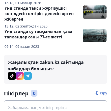
16:18, 01 мамыр 2026
Үндістанда такси жүргізушісі
көңілдесін өлтіріп, денесін өртеп
жіберген
13:12, 02 желтоқсан 2025
Үндістанда су тасқынынан қаза
тапқандар саны 77-ге жетті
09:14, 09 қазан 2023
Жаңалықтан zakon.kz сайтында
хабардар болыңыз:
Пікірлер
0
Кіру