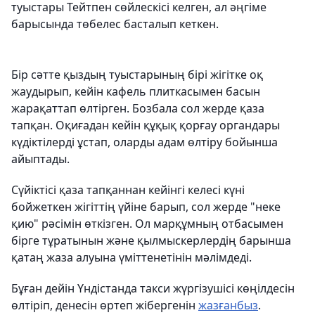
туыстары Тейтпен сөйлескісі келген, ал әңгіме
барысында төбелес басталып кеткен.
Бір сәтте қыздың туыстарының бірі жігітке оқ
жаудырып, кейін кафель плиткасымен басын
жарақаттап өлтірген. Бозбала сол жерде қаза
тапқан. Оқиғадан кейін құқық қорғау органдары
күдіктілерді ұстап, оларды адам өлтіру бойынша
айыптады.
Сүйіктісі қаза тапқаннан кейінгі келесі күні
бойжеткен жігіттің үйіне барып, сол жерде "неке
қию" рәсімін өткізген. Ол марқұмның отбасымен
бірге тұратынын және қылмыскерлердің барынша
қатаң жаза алуына үміттенетінін мәлімдеді.
Бұған дейін Үндістанда такси жүргізушісі көңілдесін
өлтіріп, денесін өртеп жібергенін
жазғанбыз
.