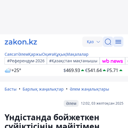
Қаз
Саясат
Әлем
Қаржы
Оқиға
Құқық
Мақалалар
#Референдум-2026
#Қазақстан мақтанышы
+25°
$
469.93
€
541.64
₽
5.71
Басты
Барлық жаңалықтар
Әлем жаңалықтары
Әлем
12:02, 03 желтоқсан 2025
Үндістанда бойжеткен
сүйіктісінің мәйітімен