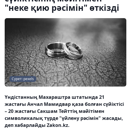
"неке қию рәсімін" өткізді
Сурет: pexels
Үндістанның Махараштра штатында 21
жастағы Анчал Мамидвар қаза болған сүйіктісі
– 20 жастағы Сакшам Тейттің мәйітімен
символикалық түрде "үйлену рәсімін" жасады,
деп хабарлайды Zakon.kz.