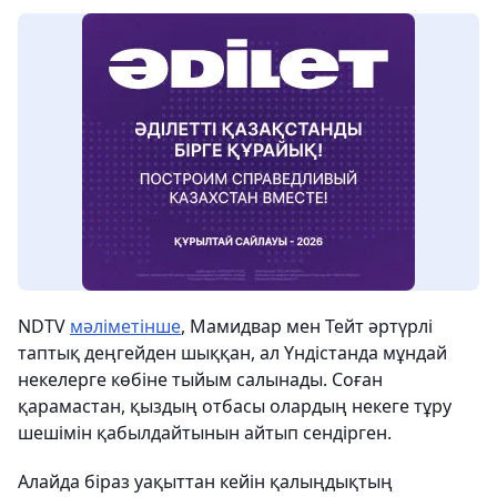
NDTV
мәліметінше
, Мамидвар мен Тейт әртүрлі
таптық деңгейден шыққан, ал Үндістанда мұндай
некелерге көбіне тыйым салынады. Соған
қарамастан, қыздың отбасы олардың некеге тұру
шешімін қабылдайтынын айтып сендірген.
Алайда біраз уақыттан кейін қалыңдықтың