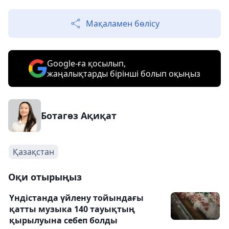
Мақаламен бөлісу
Google-ға қосылып,
жаңалықтарды бірінші болып оқыңыз
Ботагөз Ақиқат
Қазақстан
Оқи отырыңыз
Үндістанда үйлену тойындағы
қатты музыка 140 тауықтың
қырылуына себеп болды