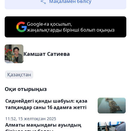
Мақаламен бөлісу
Google-ға қосылып,
жаңалықтарды бірінші болып оқыңыз
Камшат Сатиева
Қазақстан
Оқи отырыңыз
Сиднейдегі қанды шабуыл: қаза
тапқандар саны 16 адамға жетті
11:52, 15 желтоқсан 2025
Алматы маңындағы ауылдың