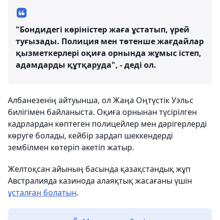
"Бондидегі көріністер жаға ұстатып, үрей
туғызады. Полиция мен төтенше жағдайлар
қызметкерлері оқиға орнында жұмыс істеп,
адамдарды құтқаруда", - деді ол.
Албанезенің айтуынша, ол Жаңа Оңтүстік Уэльс
билігімен байланыста. Оқиға орнынан түсірілген
кадрлардан көптеген полицейлер мен дәрігерлерді
көруге болады, кейбір зардап шеккендерді
зембілмен көтеріп әкетіп жатыр.
Желтоқсан айының басында қазақстандық жұп
Австралияда казинода алаяқтық жасағаны үшін
ұсталған болатын
.