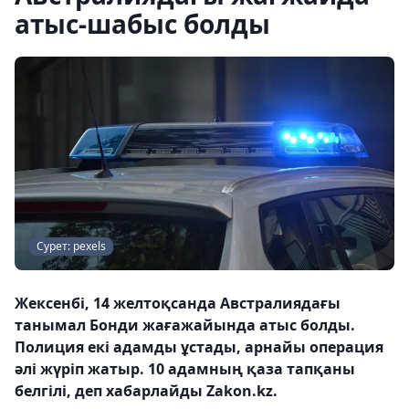
атыс-шабыс болды
Сурет: pexels
Жексенбі, 14 желтоқсанда Австралиядағы
танымал Бонди жағажайында атыс болды.
Полиция екі адамды ұстады, арнайы операция
әлі жүріп жатыр. 10 адамның қаза тапқаны
белгілі, деп хабарлайды Zakon.kz.