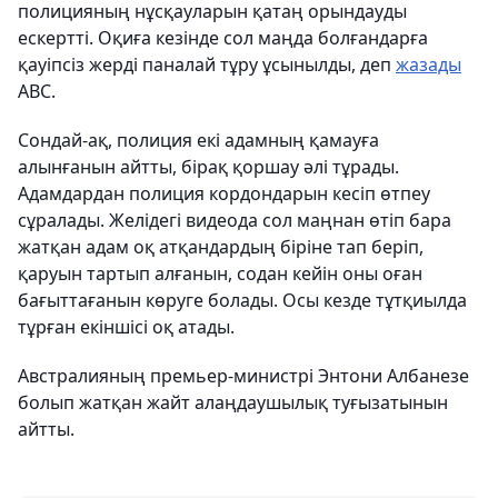
полицияның нұсқауларын қатаң орындауды
ескертті. Оқиға кезінде сол маңда болғандарға
қауіпсіз жерді паналай тұру ұсынылды, деп
жазады
ABC.
Сондай-ақ, полиция екі адамның қамауға
алынғанын айтты, бірақ қоршау әлі тұрады.
Адамдардан полиция кордондарын кесіп өтпеу
сұралады. Желідегі видеода сол маңнан өтіп бара
жатқан адам оқ атқандардың біріне тап беріп,
қаруын тартып алғанын, содан кейін оны оған
бағыттағанын көруге болады. Осы кезде тұтқиылда
тұрған екіншісі оқ атады.
Австралияның премьер-министрі Энтони Албанезе
болып жатқан жайт алаңдаушылық туғызатынын
айтты.