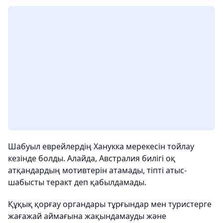
Шабуыл еврейлердің Ханукка мерекесін тойлау
кезінде болды. Алайда, Австралия билігі оқ
атқандардың мотивтерін атамады, тіпті атыс-
шабысты теракт деп қабылдамады.
Құқық қорғау органдары тұрғындар мен туристерге
жағажай аймағына жақындамауды және