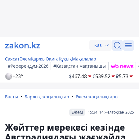
Қаз
Саясат
Әлем
Қаржы
Оқиға
Құқық
Мақалалар
#Референдум-2026
#Қазақстан мақтанышы
+23°
$
467.48
€
539.52
₽
5.73
Басты
Барлық жаңалықтар
Әлем жаңалықтары
Әлем
15:34, 14 желтоқсан 2025
Жөйттер мерекесі кезінде
Австралиядағы жағжайда