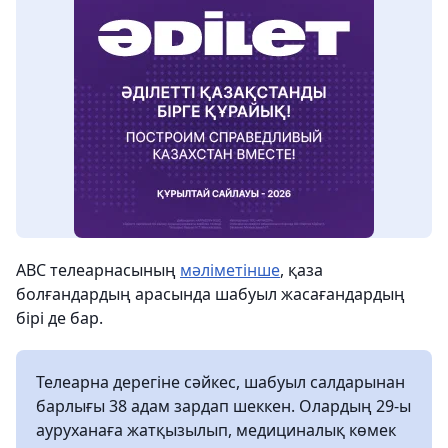
ABC телеарнасының
мәліметінше
, қаза
болғандардың арасында шабуыл жасағандардың
бірі де бар.
Телеарна дерегіне сәйкес, шабуыл салдарынан
барлығы 38 адам зардап шеккен. Олардың 29-ы
ауруханаға жатқызылып, медициналық көмек