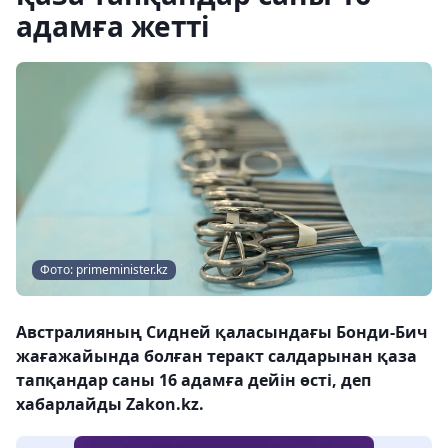
адамға жетті
Фото: primeminister.kz
Австралияның Сидней қаласындағы Бонди-Бич
жағажайында болған теракт салдарынан қаза
тапқандар саны 16 адамға дейін өсті, деп
хабарлайды Zakon.kz.