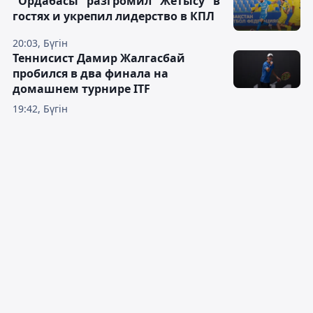
"Ордабасы" разгромил "Жетысу" в
гостях и укрепил лидерство в КПЛ
20:03, Бүгін
Теннисист Дамир Жалгасбай
пробился в два финала на
домашнем турнире ITF
19:42, Бүгін