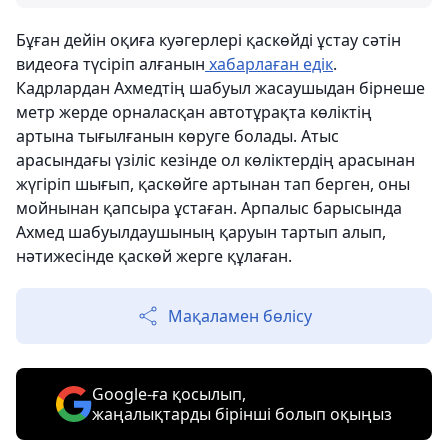
Бұған дейін оқиға куәгерлері қаскөйді ұстау сәтін
видеоға түсіріп алғанын
хабарлаған едік
.
Кадрлардан Ахмедтің шабуыл жасаушыдан бірнеше
метр жерде орналасқан автотұрақта көліктің
артына тығылғанын көруге болады. Атыс
арасындағы үзіліс кезінде ол көліктердің арасынан
жүгіріп шығып, қаскөйге артынан тап берген, оны
мойнынан қапсыра ұстаған. Арпалыс барысында
Ахмед шабуылдаушының қаруын тартып алып,
нәтижесінде қаскөй жерге құлаған.
Мақаламен бөлісу
Google-ға қосылып,
жаңалықтарды бірінші болып оқыңыз