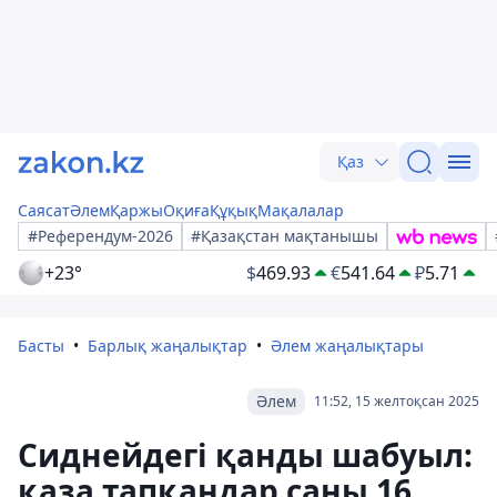
Қаз
Саясат
Әлем
Қаржы
Оқиға
Құқық
Мақалалар
#Референдум-2026
#Қазақстан мақтанышы
+23°
$
469.93
€
541.64
₽
5.71
Басты
Барлық жаңалықтар
Әлем жаңалықтары
Әлем
11:52, 15 желтоқсан 2025
Сиднейдегі қанды шабуыл:
қаза тапқандар саны 16