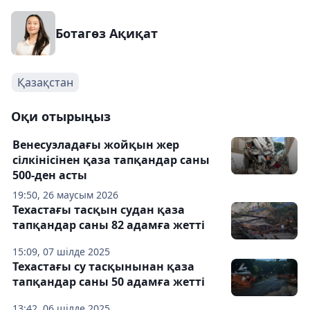
Ботагөз Ақиқат
Қазақстан
Оқи отырыңыз
Венесуэладағы жойқын жер
сілкінісінен қаза тапқандар саны
500-ден асты
19:50, 26 маусым 2026
Техастағы тасқын судан қаза
тапқандар саны 82 адамға жетті
15:09, 07 шілде 2025
Техастағы су тасқынынан қаза
тапқандар саны 50 адамға жетті
13:42, 06 шілде 2025