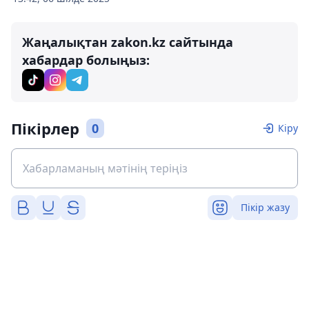
Жаңалықтан zakon.kz сайтында
хабардар болыңыз:
Пікірлер
0
Кіру
Пікір жазу