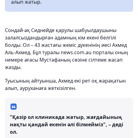
алып жатыр.
Сондай-ақ Сиднейде қарулы шабуылдаушыны
залалсыздандырған адамның кім екені белгілі
болды. Ол – 43 жастағы жеміс дүкенінің иесі Ахмед
Аль-Ахмед. Бұл туралы news.com.au порталы оның
немере ағасы Мустафаның сөзіне сілтеме жасап
жазды.
Туысының айтуынша, Ахмед екі рет оқ жарақатын
алып, ауруханаға жеткізілген.
"Қазір ол клиникада жатыр, жағдайының
нақты қандай екенін әлі білмейміз", – деді
ол.