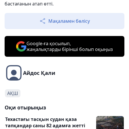
бастағанын атап өтті.
Мақаламен бөлісу
Google-ға қосылып,
жаңалықтарды бірінші болып оқыңыз
Айдос Қали
АҚШ
Оқи отырыңыз
Техастағы тасқын судан қаза
тапқандар саны 82 адамға жетті