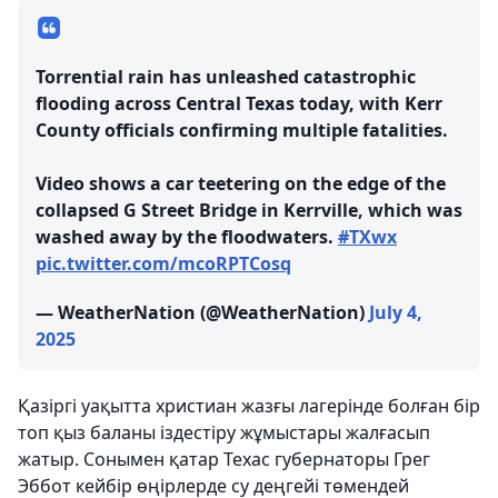
Torrential rain has unleashed catastrophic
flooding across Central Texas today, with Kerr
County officials confirming multiple fatalities.
Video shows a car teetering on the edge of the
collapsed G Street Bridge in Kerrville, which was
washed away by the floodwaters.
#TXwx
pic.twitter.com/mcoRPTCosq
— WeatherNation (@WeatherNation)
July 4,
2025
Қазіргі уақытта христиан жазғы лагерінде болған бір
топ қыз баланы іздестіру жұмыстары жалғасып
жатыр. Сонымен қатар Техас губернаторы Грег
Эббот кейбір өңірлерде су деңгейі төмендей