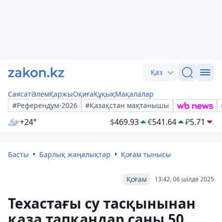
Қаз
Саясат
Әлем
Қаржы
Оқиға
Құқық
Мақалалар
#Референдум-2026
#Қазақстан мақтанышы
+24°
$
469.93
€
541.64
₽
5.71
Басты
Барлық жаңалықтар
Қоғам тынысы
Қоғам
13:42, 06 шілде 2025
Техастағы су тасқынынан
қаза тапқандар саны 50