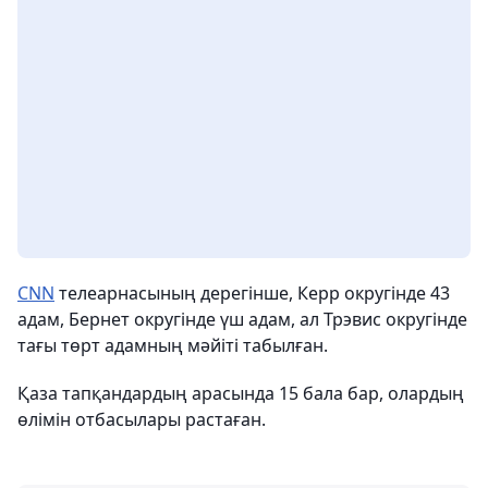
CNN
телеарнасының дерегінше, Керр округінде 43
адам, Бернет округінде үш адам, ал Трэвис округінде
тағы төрт адамның мәйіті табылған.
Қаза тапқандардың арасында 15 бала бар, олардың
өлімін отбасылары растаған.