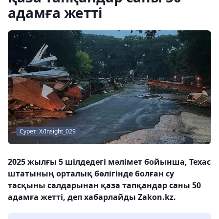
адамға жетті
Сурет: Х/Insight_029
2025 жылғы 5 шілдедегі мәлімет бойынша, Техас
штатының орталық бөлігінде болған су
тасқыны салдарынан қаза тапқандар саны 50
адамға жетті, деп хабарлайды Zakon.kz.