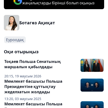
жаңалықтарды бірінші болып оқыңыз
Ботагөз Ақиқат
Еуроодақ
Оқи отырыңыз
Тоқаев Польша Сенатының
маршалын қабылдады
20:15, 19 маусым 2026
Мемлекет басшысы Польша
Президентіне құттықтау
жеделхатын жолдады
13:20, 03 маусым 2025
Мемлекет басшысы Польша