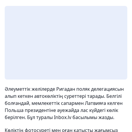
Әлеуметтік желілерде Ригадан поляк делегациясын
алып кеткен автокөліктің суреттері тарады. Белгілі
болғандай, мемлекеттік сапармен Латвияға келген
Польша президентіне әуежайда лас күйдегі көлік
берілген. Бұл туралы Inbox.lv басылымы жазды.
Көліктің фотосуреті мен оған қатысты жағымсыз