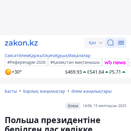
Қаз
Саясат
Әлем
Қаржы
Оқиға
Құқық
Мақалалар
#Референдум-2026
#Қазақстан мақтанышы
+30°
$
469.93
€
541.64
₽
5.71
Басты
Барлық жаңалықтар
Әлем жаңалықтары
Әлем
14:06, 15 желтоқсан 2025
Польша президентіне
берілген лас көлікке