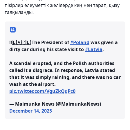
пікірлер әлеуметтік желілерде кеңінен тарап, қызу
талқыланды.
‼️🇱🇻🇵🇱 The President of
#Poland
was given a
dirty car during his state visit to
#Latvia
.
A scandal erupted, and the Polish authorities
called it a disgrace. In response, Latvia stated
that it was simply raining, and there was no car
wash at the airport.
pic.twitter.com/VguZkQqPc0
— Maimunka News (@MaimunkaNews)
December 14, 2025