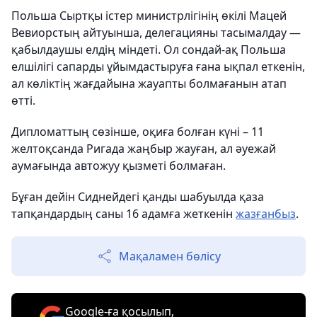
Польша Сыртқы істер министрлігінің өкілі Мацей
Вевиорстың айтуынша, делегацияны тасымалдау —
қабылдаушы елдің міндеті. Ол сондай-ақ Польша
елшілігі сапарды ұйымдастыруға ғана ықпал еткенін,
ал көліктің жағдайына жауапты болмағанын атап
өтті.
Дипломаттың сөзінше, оқиға болған күні – 11
желтоқсанда Ригада жаңбыр жауған, ал әуежай
аумағында автожуу қызметі болмаған.
Бұған дейін Сиднейдегі қанды шабуылда қаза
тапқандардың саны 16 адамға жеткенін
жазғанбыз
.
Мақаламен бөлісу
Google-ға қосылып,