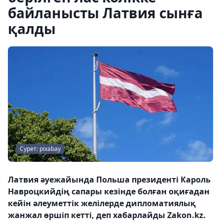
байланысты Латвия сынға
қалды
Сурет: pixabay
Латвия әуежайында Польша президенті Кароль
Навроцкийдің сапары кезінде болған оқиғадан
кейін әлеуметтік желілерде дипломатиялық
жанжал өршіп кетті, деп хабарлайды Zakon.kz.