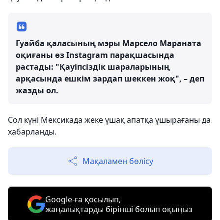
Гуайба қаласының мэры Марсело Мараната
оқиғаны өз Instagram парақшасында
растады: "Қауіпсіздік шараларының
арқасында ешкім зардап шеккен жоқ", – деп
жазды ол.
Сол күні Мексикада жеке ұшақ апатқа ұшырағаны да
хабарланды.
Мақаламен бөлісу
Google-ға қосылып,
жаңалықтарды бірінші болып оқыңыз