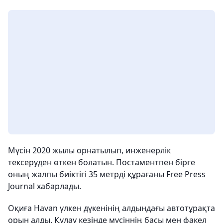
Мүсін 2020 жылы орнатылып, инженерлік
тексеруден өткен болатын. Постаментпен бірге
оның жалпы биіктігі 35 метрді құрағаны Free Press
Journal хабарлады.
Оқиға Havan үлкен дүкенінің алдындағы автотұрақта
орын алды. Құлау кезінде мүсіннің басы мен факел