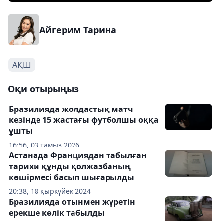
Айгерим Тарина
АҚШ
Оқи отырыңыз
Бразилияда жолдастық матч
кезінде 15 жастағы футболшы оққа
ұшты
16:56, 03 тамыз 2026
Астанада Франциядан табылған
тарихи құнды қолжазбаның
көшірмесі басып шығарылды
20:38, 18 қыркүйек 2024
Бразилияда отынмен жүретін
ерекше көлік табылды