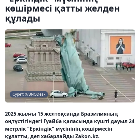
көшірмесі қатты желден
құлады
Сурет: Х/BNODesk
2025 жылғы 15 желтоқсанда Бразилияның
оңтүстігіндегі Гуайба қаласында күшті дауыл 24
метрлік "Еркіндік" мүсінінің көшірмесін
құлатты, деп хабарлайды Zakon.kz.