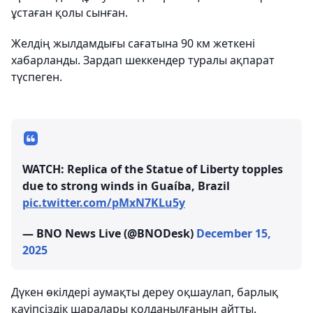
ұстаған қолы сынған.
Желдің жылдамдығы сағатына 90 км жеткені
хабарланды. Зардап шеккендер туралы ақпарат
түспеген.
WATCH: Replica of the Statue of Liberty topples
due to strong winds in Guaíba, Brazil
pic.twitter.com/pMxN7KLu5y
— BNO News Live (@BNODesk)
December 15,
2025
Дүкен өкілдері аумақты дереу оқшаулап, барлық
қауіпсіздік шаралары қолданылғанын айтты.