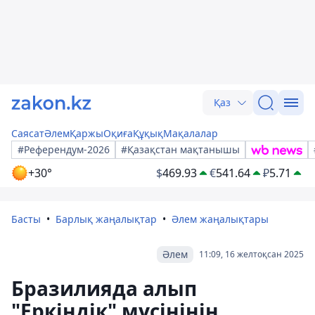
Қаз
Саясат
Әлем
Қаржы
Оқиға
Құқық
Мақалалар
#Референдум-2026
#Қазақстан мақтанышы
+30°
$
469.93
€
541.64
₽
5.71
Басты
Барлық жаңалықтар
Әлем жаңалықтары
Әлем
11:09, 16 желтоқсан 2025
Бразилияда алып
"Еркіндік" мүсінінің