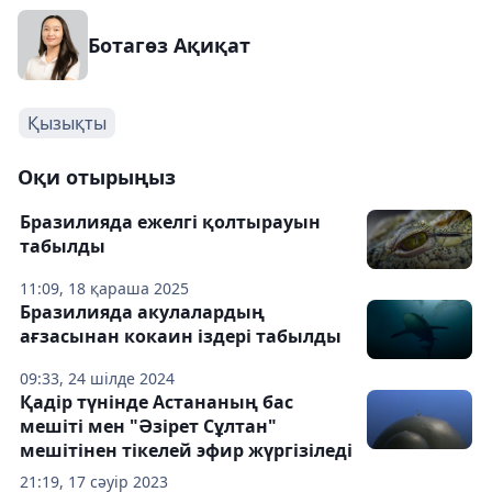
Ботагөз Ақиқат
Қызықты
Оқи отырыңыз
Бразилияда ежелгі қолтырауын
табылды
11:09, 18 қараша 2025
Бразилияда акулалардың
ағзасынан кокаин іздері табылды
09:33, 24 шілде 2024
Қадір түнінде Астананың бас
мешіті мен "Әзірет Сұлтан"
мешітінен тікелей эфир жүргізіледі
21:19, 17 сәуір 2023