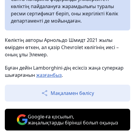
көліктің пайдалануға жарамдылығы туралы
ресми сертификат беріп, оны жергілікті Көлік
департаменті де мойындаған.
Көліктің авторы Арнольдо Шмидт 2021 жылы
өмірден өткен, ал қазір Chevrolet көлігінің иесі –
оның ұлы Элемер.
Бұған дейін Lamborghini-дің есіксіз жаңа суперкар
шығарғанын
жазғанбыз
.
Мақаламен бөлісу
Google-ға қосылып,
жаңалықтарды бірінші болып оқыңыз