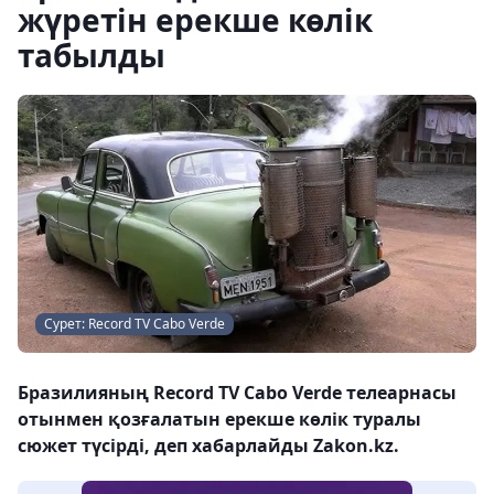
жүретін ерекше көлік
табылды
Сурет: Record TV Cabo Verde
Бразилияның Record TV Cabo Verde телеарнасы
отынмен қозғалатын ерекше көлік туралы
сюжет түсірді, деп хабарлайды Zakon.kz.