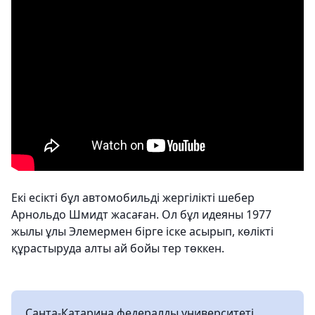
Екі есікті бұл автомобильді жергілікті шебер
Арнольдо Шмидт жасаған. Ол бұл идеяны 1977
жылы ұлы Элемермен бірге іске асырып, көлікті
құрастыруда алты ай бойы тер төккен.
Санта-Катарина федералды университеті