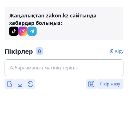
Жаңалықтан zakon.kz сайтында
хабардар болыңыз:
Пікірлер
0
Кіру
Пікір жазу