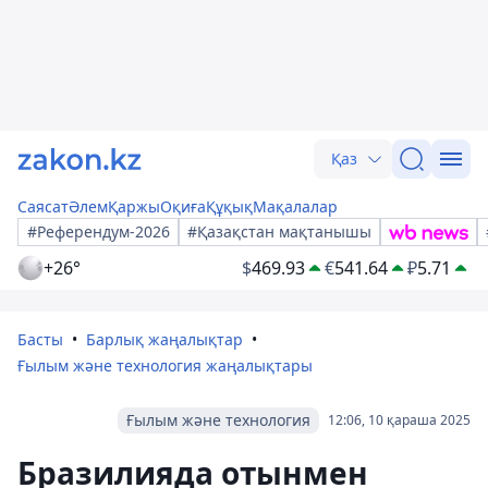
Қаз
Саясат
Әлем
Қаржы
Оқиға
Құқық
Мақалалар
#Референдум-2026
#Қазақстан мақтанышы
+26°
$
469.93
€
541.64
₽
5.71
Басты
Барлық жаңалықтар
Ғылым және технология жаңалықтары
Ғылым және технология
12:06, 10 қараша 2025
Бразилияда отынмен