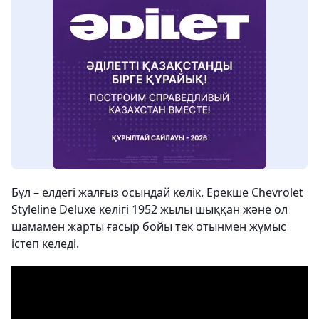
Бұл – елдегі жалғыз осындай көлік. Ерекше Chevrolet
Styleline Deluxe көлігі 1952 жылы шыққан және ол
шамамен жарты ғасыр бойы тек отынмен жұмыс
істеп келеді.