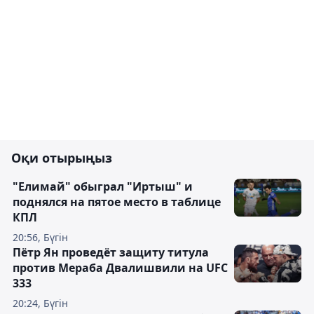
Оқи отырыңыз
"Елимай" обыграл "Иртыш" и
поднялся на пятое место в таблице
КПЛ
20:56, Бүгін
Пётр Ян проведёт защиту титула
против Мераба Двалишвили на UFC
333
20:24, Бүгін