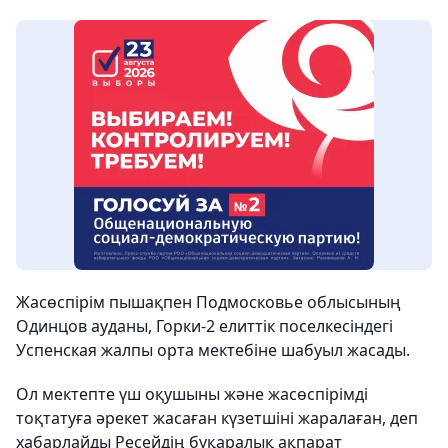
Жасөспірім пышақпен Подмосковье облысының
Одинцов ауданы, Горки-2 елиттік поселкесіндегі
Успенская жалпы орта мектебіне шабуыл жасады.
Ол мектепте үш оқушыны және жасөспірімді
тоқтатуға әрекет жасаған күзетшіні жаралаған, деп
хабарлайды Ресейдің бұқаралық ақпарат