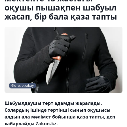
оқушы пышақпен шабуыл
жасап, бір бала қаза тапты
Фото: pixabay
Шабуылдаушы төрт адамды жаралады.
Солардың ішінде төртінші сынып оқушысы
алдын ала мәлімет бойынша қаза тапты, деп
хабарлайды Zakon.kz.