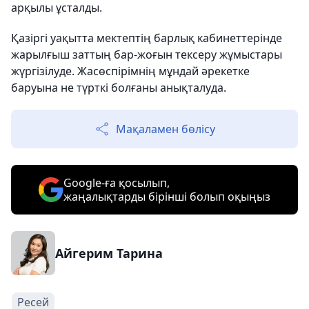
арқылы ұсталды.
Қазіргі уақытта мектептің барлық кабинеттерінде
жарылғыш заттың бар-жоғын тексеру жұмыстары
жүргізілуде. Жасөспірімнің мұндай әрекетке
баруына не түрткі болғаны анықталуда.
Мақаламен бөлісу
Google-ға қосылып,
жаңалықтарды бірінші болып оқыңыз
Айгерим Тарина
Ресей