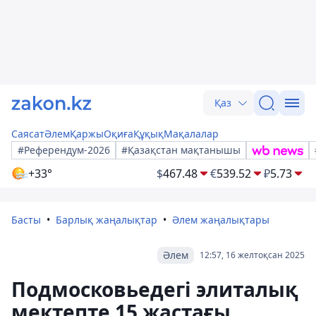
Қаз
Саясат
Әлем
Қаржы
Оқиға
Құқық
Мақалалар
#Референдум-2026
#Қазақстан мақтанышы
+33°
$
467.48
€
539.52
₽
5.73
Басты
Барлық жаңалықтар
Әлем жаңалықтары
Әлем
12:57, 16 желтоқсан 2025
Подмосковьедегі элиталық
мектепте 15 жастағы