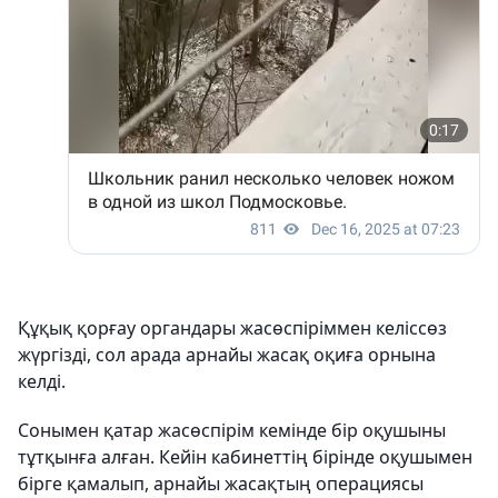
Құқық қорғау органдары жасөспіріммен келіссөз
жүргізді, сол арада арнайы жасақ оқиға орнына
келді.
Сонымен қатар жасөспірім кемінде бір оқушыны
тұтқынға алған. Кейін кабинеттің бірінде оқушымен
бірге қамалып, арнайы жасақтың операциясы