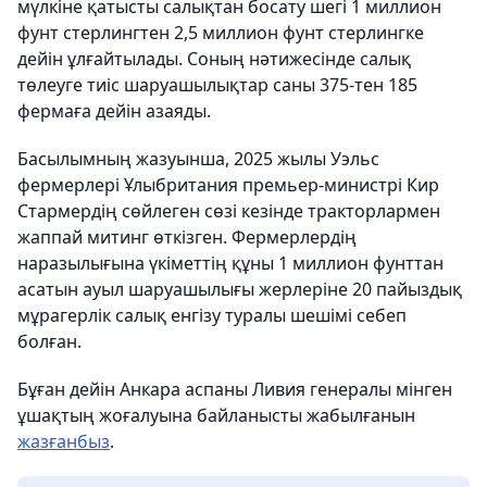
мүлкіне қатысты салықтан босату шегі 1 миллион
фунт стерлингтен 2,5 миллион фунт стерлингке
дейін ұлғайтылады. Соның нәтижесінде салық
төлеуге тиіс шаруашылықтар саны 375-тен 185
фермаға дейін азаяды.
Басылымның жазуынша, 2025 жылы Уэльс
фермерлері Ұлыбритания премьер-министрі Кир
Стармердің сөйлеген сөзі кезінде тракторлармен
жаппай митинг өткізген. Фермерлердің
наразылығына үкіметтің құны 1 миллион фунттан
асатын ауыл шаруашылығы жерлеріне 20 пайыздық
мұрагерлік салық енгізу туралы шешімі себеп
болған.
Бұған дейін Анкара аспаны Ливия генералы мінген
ұшақтың жоғалуына байланысты жабылғанын
жазғанбыз
.