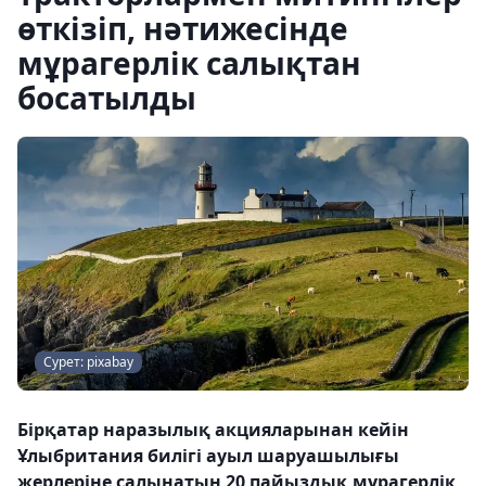
өткізіп, нәтижесінде
мұрагерлік салықтан
босатылды
Сурет: pixabay
Бірқатар наразылық акцияларынан кейін
Ұлыбритания билігі ауыл шаруашылығы
жерлеріне салынатын 20 пайыздық мұрагерлік