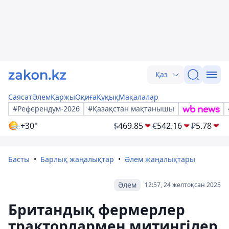
Қаз
Саясат
Әлем
Қаржы
Оқиға
Құқық
Мақалалар
#Референдум-2026
#Қазақстан мақтанышы
+30°
$
469.85
€
542.16
₽
5.78
Басты
Барлық жаңалықтар
Әлем жаңалықтары
Әлем
12:57, 24 желтоқсан 2025
Британдық фермерлер
тракторлармен митингілер