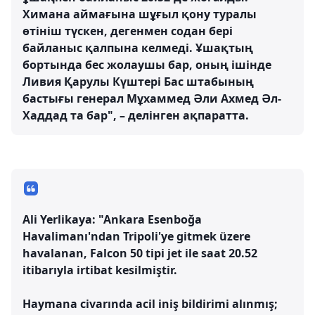
Химана аймағына шұғыл қону туралы
өтініш түскен, дегенмен содан бері
байланыс қалпына келмеді. Ұшақтың
бортында бес жолаушы бар, оның ішінде
Ливия Қарулы Күштері Бас штабының
бастығы генерал Мұхаммед Әли Ахмед Әл-
Хаддад та бар", – делінген ақпаратта.
Ali Yerlikaya: "Ankara Esenboğa
Havalimanı'ndan Tripoli'ye gitmek üzere
havalanan, Falcon 50 tipi jet ile saat 20.52
itibarıyla irtibat kesilmiştir.
Haymana civarında acil iniş bildirimi alınmış;