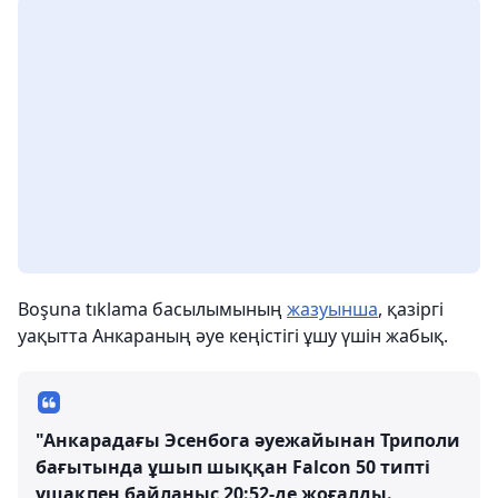
Boşuna tıklama басылымының
жазуынша
, қазіргі
уақытта Анкараның әуе кеңістігі ұшу үшін жабық.
"Анкарадағы Эсенбога әуежайынан Триполи
бағытында ұшып шыққан Falcon 50 типті
ұшақпен байланыс 20:52-де жоғалды.