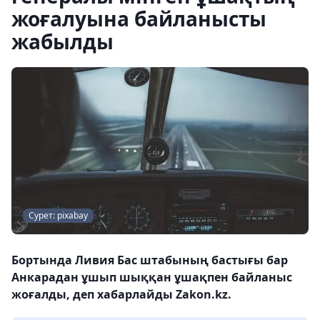
жоғалуына байланысты
жабылды
Сурет: pixabay
Бортында Ливия Бас штабының бастығы бар
Анкарадан ұшып шыққан ұшақпен байланыс
жоғалды, деп хабарлайды Zakon.kz.