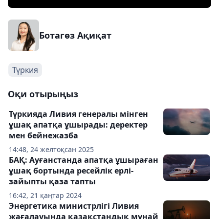
Ботагөз Ақиқат
Түркия
Оқи отырыңыз
Түркияда Ливия генералы мінген
ұшақ апатқа ұшырады: деректер
мен бейнежазба
14:48, 24 желтоқсан 2025
БАҚ: Ауғанстанда апатқа ұшыраған
ұшақ бортында ресейлік ерлі-
зайыпты қаза тапты
16:42, 21 қаңтар 2024
Энергетика министрлігі Ливия
жағалауында қазақстандық мұнай