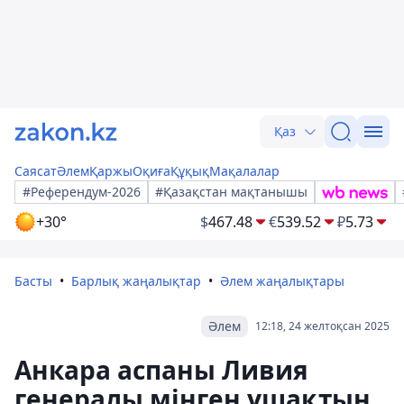
Қаз
Саясат
Әлем
Қаржы
Оқиға
Құқық
Мақалалар
#Референдум-2026
#Қазақстан мақтанышы
+30°
$
467.48
€
539.52
₽
5.73
Басты
Барлық жаңалықтар
Әлем жаңалықтары
Әлем
12:18, 24 желтоқсан 2025
Анкара аспаны Ливия
генералы мінген ұшақтың