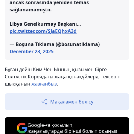
ancak sonrasında yeniden temas
sağlanamamıştır.
Libya Genelkurmay Başkanı…
pic.twitter.com/SJaEQhxA3d
— Boşuna Tıklama (@bosunatiklama)
December 23, 2025
Бұған дейін Ким Чен Ынның қызымен бірге
Солтүстік Кореядағы жаңа қонақүйлерді тексеріп
шыққанын
жазғанбыз
.
Мақаламен бөлісу
Google-ға қосылып,
жаңалықтарды бірінші болып оқыңыз