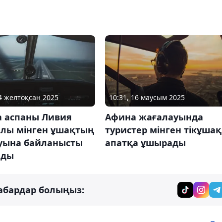
24 желтоқсан 2025
10:31, 16 маусым 2025
а аспаны Ливия
Афина жағалауында
алы мінген ұшақтың
туристер мінген тікұшақ
уына байланысты
апатқа ұшырады
лды
абардар болыңыз: