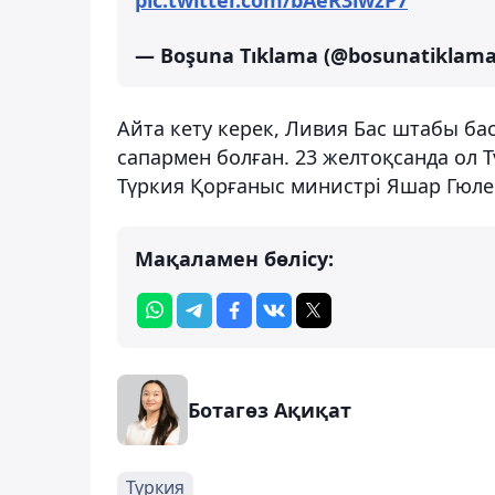
— Boşuna Tıklama (@bosunatiklam
Айта кету керек, Ливия Бас штабы б
сапармен болған. 23 желтоқсанда ол 
Түркия Қорғаныс министрі Яшар Гюлер
Мақаламен бөлісу:
Ботагөз Ақиқат
Түркия