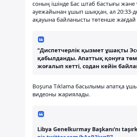
соның ішінде Бас штаб бастығы және 
әуежайынан ұшып шыққан, ал 20:33-д
ақауына байланысты төтенше жағдай т
"Диспетчерлік қызмет ұшақты Эс
қабылданды. Апаттық қонуға төме
жоғалып кетті, содан кейін байл
Boşuna Tıklama басылымы апатқа ұшы
видеоны жариялады.
Libya Genelkurmay Başkanı'nı taşırk
pic.twitter.com/bAeR3iwzP7