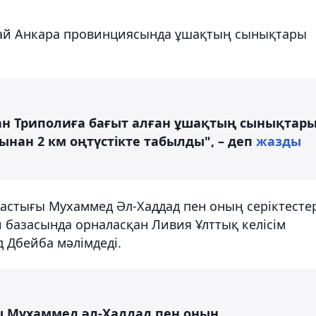
икай Анкара провинциясында ұшақтың сынықтары
ан Триполиға бағыт алған ұшақтың сынықтар
нан 2 км оңтүстікте табылды", – деп
жазды
астығы Мухаммед Әл-Хаддад пен оның серіктесте
и базасында орналасқан Ливия Ұлттық келісім
д Дбейба мәлімдеді.
ы Мухаммед әл-Хаддад пен оның