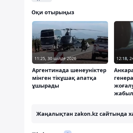
Оқи отырыңыз
11:25, 30 шілде 2026
12:18, 
Аргентинада шенеуніктер
Анкар
мінген тікұшақ апатқа
генер
ұшырады
жоғал
жабы
Жаңалықтан zakon.kz сайтында х