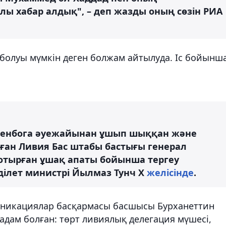
алы хабар алдық", – деп жазды оның сөзін РИА
 болуы мүмкін деген болжам айтылуда. Іс бойынш
Эсенбога әуежайынан ұшып шыққан және
ған Ливия Бас штабы бастығы генерал
отырған ұшақ апаты бойынша тергеу
Әділет министрі Йылмаз Тунч X
желісінде
.
муникациялар басқармасы басшысы Бурханеттин
 адам болған: төрт ливиялық делегация мүшесі,