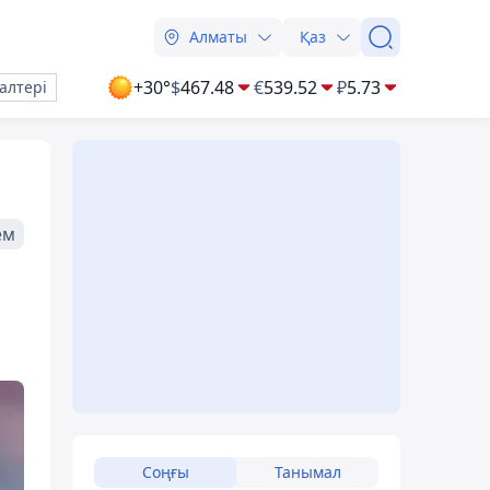
Алматы
Қаз
+30°
$
467.48
€
539.52
₽
5.73
алтері
ем
Соңғы
Танымал