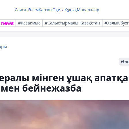
Саясат
Әлем
Қаржы
Оқиға
Құқық
Мақалалар
#Қазақмыс
#Салыстырмалы Қазақстан
#Халық бухг
ары
Әл
ералы мінген ұшақ апатқа
 мен бейнежазба