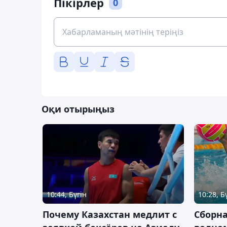
Пікірлер
0
Оқи отырыңыз
10:44, Бүгін
10:28, Б
Почему Казахстан медлит с
Сборна