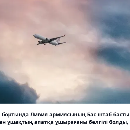
 бортында Ливия армиясының Бас штаб басты
ан ұшақтың апатқа ұшырағаны белгілі болды,