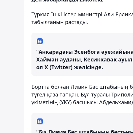
Түркия Ішкі істер министрі Али Ерл
табылғанын растады.
"Анкарадағы Эсенбога әуежайын
Хайман ауданы, Кесиккавак ауылы
ол X (Twitter) желісінде.
Бортта болған Ливия Бас штабының б
түгел қаза тапқан. Бұл туралы Трипол
үкіметінің (ҰКҮ) басшысы Абдельхами
"Біз Ливия Бас штабының бастығ