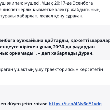
үш экипаж мүшесі. Ұшақ 20:17-де Эсенбога
е диспетчерлік қызметке электр жабдығының
уралы хабарлап, жедел қону сұраған.
енбога әуежайына қайтарды, қажетті шарала
ндеуге кіріскен ұшақ 20:36-да радардан
аныс орнамады", – деп хабарлады Дуран.
раған ұшақтың ұшу траекториясын көрсететін
en düşen jetin rotası:
https://t.co/4Nv6dY1vdq