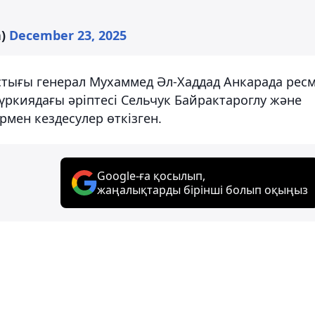
a)
December 23, 2025
астығы генерал Мухаммед Әл-Хаддад Анкарада рес
Түркиядағы әріптесі Сельчук Байрактароглу және
мен кездесулер өткізген.
Google-ға қосылып,
жаңалықтарды бірінші болып оқыңыз