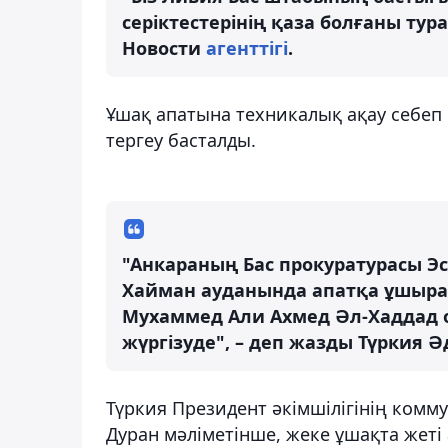
серіктестерінің қаза болғаны тур
Новости
агенттігі
.
Ұшақ апатына техникалық ақау себеп
тергеу басталды.
"Анкараның Бас прокуратурасы 
Хайман ауданында апатқа ұшыра
Мухаммед Али Ахмед Әл-Хаддад 
жүргізуде", – деп жазды Түркия 
Түркия Президент әкімшілігінің ком
Дуран мәліметінше, жеке ұшақта жеті