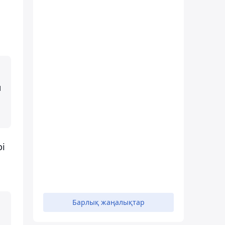
ы
рі
Барлық жаңалықтар