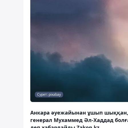
Сурет: pixabay
Анкара әуежайынан ұшып шыққан,
генерал Мухаммед Әл-Хаддад болғ
деп хабарлайды Zakon.kz