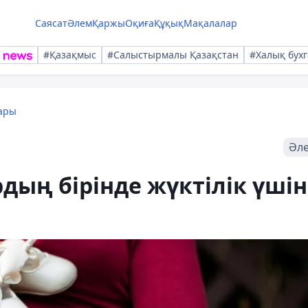
Саясат
Әлем
Қаржы
Оқиға
Құқық
Мақалалар
#Қазақмыс
#Салыстырмалы Қазақстан
#Халық бухг
ары
Әл
ың бірінде жүктілік үшін