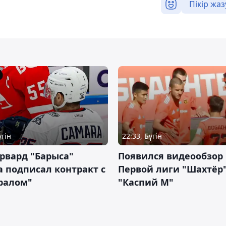
Пікір жаз
үгін
22:33, Бүгін
рвард "Барыса"
Появился видеообзор
 подписал контракт с
Первой лиги "Шахтёр"
ралом"
"Каспий М"