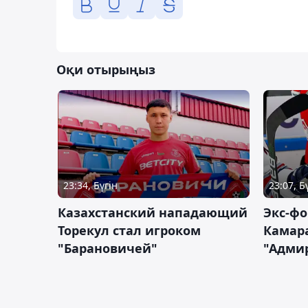
Оқи отырыңыз
23:34, Бүгін
23:07, Б
Казахстанский нападающий
Экс-фо
Торекул стал игроком
Камара
"Барановичей"
"Адми