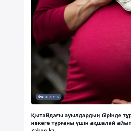
Фото: pexels
Қытайдағы ауылдардың бірінде тұ
некеге тұрғаны үшін ақшалай айып
Zakon.kz.