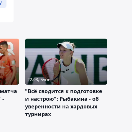
у
22:03, Бүгін
 матча
"Всё сводится к подготовке
 -
и настрою": Рыбакина - об
уверенности на хардовых
турнирах