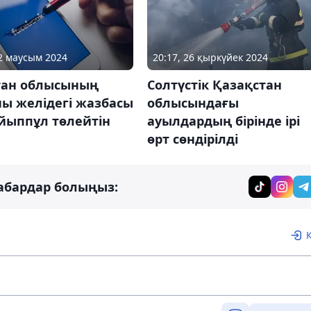
22 маусым 2024
20:17, 26 қыркүйек 2024
стан облысының
Солтүстік Қазақстан
ы желідегі жазбасы
облысындағы
йыппұл төлейтін
ауылдардың бірінде ірі
өрт сөндірілді
абардар болыңыз: