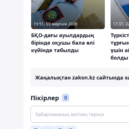
19:51, 03 маусым 2026
17:37, 
БҚО-дағы ауылдардың
Түркі
бірінде оқушы бала өлі
тұрғын
күйінде табылды
үшін а
болды
Жаңалықтан zakon.kz сайтында х
Пікірлер
0