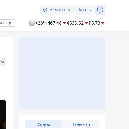
Алматы
Қаз
+23°
$
467.48
€
539.52
₽
5.73
алтері
ем
Соңғы
Танымал