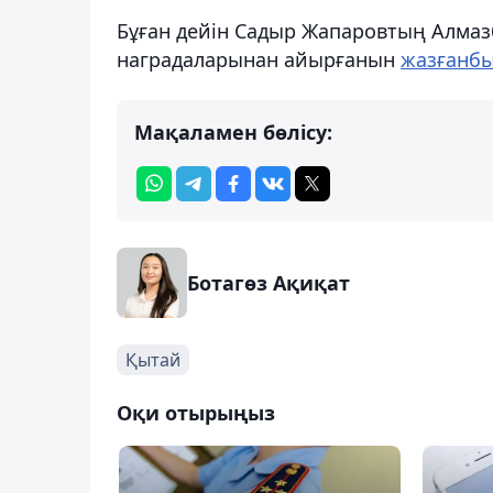
Бұған дейін Садыр Жапаровтың Алмаз
наградаларынан айырғанын
жазғанб
Мақаламен бөлісу:
Ботагөз Ақиқат
Қытай
Оқи отырыңыз