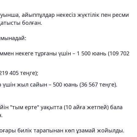
уынша, айыппұлдар некесіз жүктілік пен ресми
қатысты болған.
 мынадай:
ен некеге тұрғаны үшін – 1 500 юань (109 702
219 405 теңге);
 үшін жыл сайын – 500 юань (36 567 теңге).
ін "тым ерте" уақытта (10 айға жетпей) бала
.
жоғары билік тарапынан көп ұзамай жойылды.