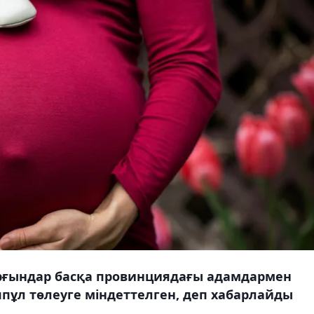
рғындар басқа провинциядағы адамдармен
пұл төлеуге міндеттелген, деп хабарлайды