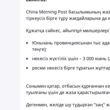
China Morning Post басылымының жаз
тіркеусіз бірге тұру жағдайларына да 
Құжатқа сәйкес, айыппұл мөлшерлері
Юньнань провинциясынан тыс адамм
теңге);
некесіз жүктілік үшін – 3 000 юань (
ресми некесіз бірге тұратын жұптар
Сонымен қатар, отбасын құрғаннан кей
туылғаны үшін де жаза қарастырылған
Дегенмен, желіде шу тудырған "заң" 