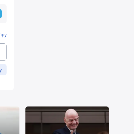
Кіру
у