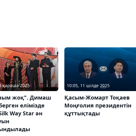
23 қараша 2025
10:05, 11 шілде 2025
ным жоқ". Димаш
Қасым-Жомарт Тоқаев
ерген елімізде
Моңғолия президентін
Silk Way Star ән
құттықтады
уын
ындылады