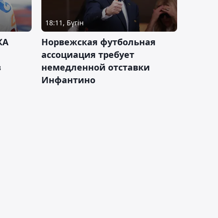
18:11, Бүгін
КА
Норвежская футбольная
ассоциация требует
в
немедленной отставки
Инфантино