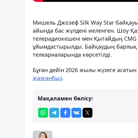
Мишель Джозеф Silk Way Star байқа
айында бас жүлдені иеленген. Шоу Қа
телерадиокешені мен Қытайдың CMG 
ұйымдастырылды. Байқаудың барлық 1
телеарналарында көрсетілді.
Бұған дейін 2026 жылы жүзеге асатын 
жазғанбыз
.
Мақаламен бөлісу: