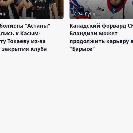
үгін
18:34, Бүгін
болисты "Астаны"
Канадский форвард С
лись к Касым-
Бландизи может
у Токаеву из-за
продолжить карьеру 
 закрытия клуба
"Барысе"