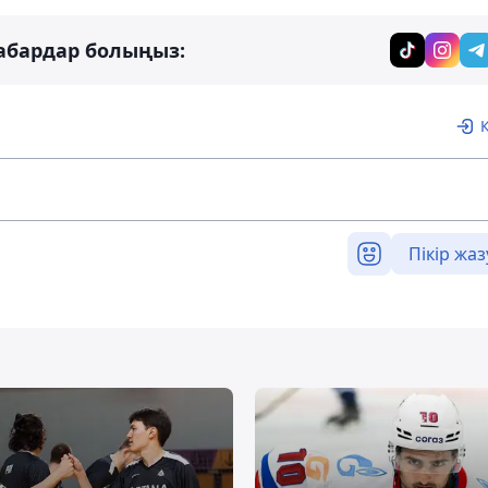
абардар болыңыз:
Пікір жаз