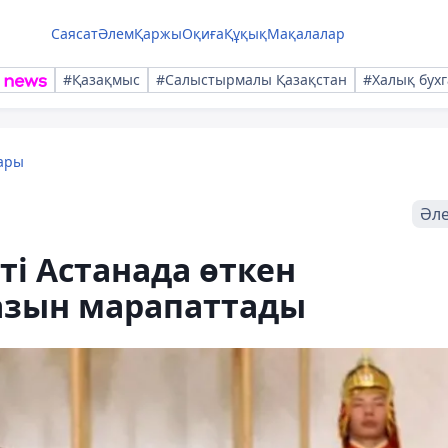
Саясат
Әлем
Қаржы
Оқиға
Құқық
Мақалалар
#Қазақмыс
#Салыстырмалы Қазақстан
#Халық бухг
ары
Әл
і Астанада өткен
азын марапаттады