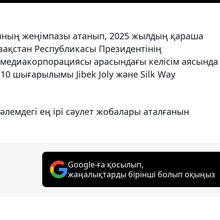
уының жеңімпазы атанып, 2025 жылдың қараша
зақстан Республикасы Президентінің
медиакорпорациясы арасындағы келісім аясында
0 шығарылымы Jibek Joly және Silk Way
әлемдегі ең ірі сәулет жобалары аталғанын
Google-ға қосылып,
жаңалықтарды бірінші болып оқыңыз