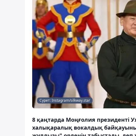
Сурет: Instagram/silkway.star
8 қаңтарда Моңғолия президенті Ух
халықаралық вокалдық байқауыны
жұлдызы" орденін табыстады, деп 