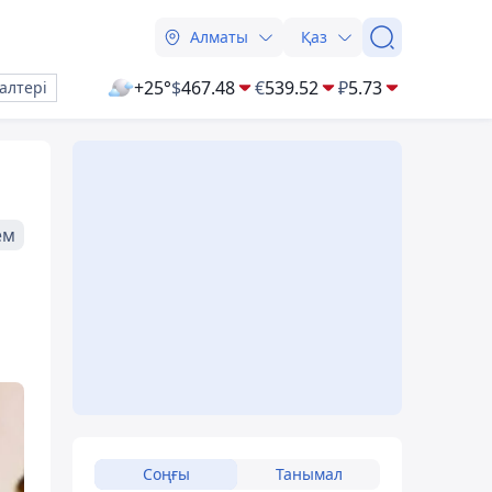
Алматы
Қаз
+25°
$
467.48
€
539.52
₽
5.73
алтері
ем
Соңғы
Танымал