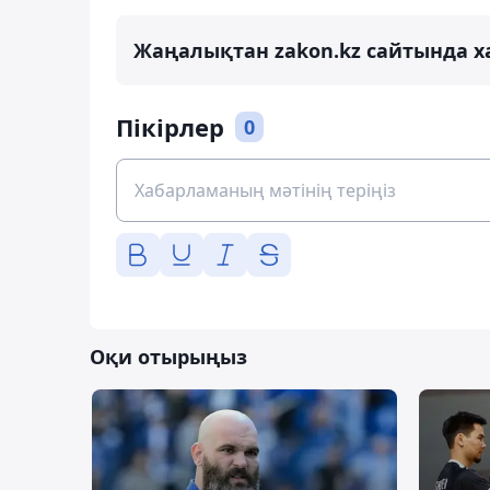
Жаңалықтан zakon.kz сайтында х
Пікірлер
0
Оқи отырыңыз