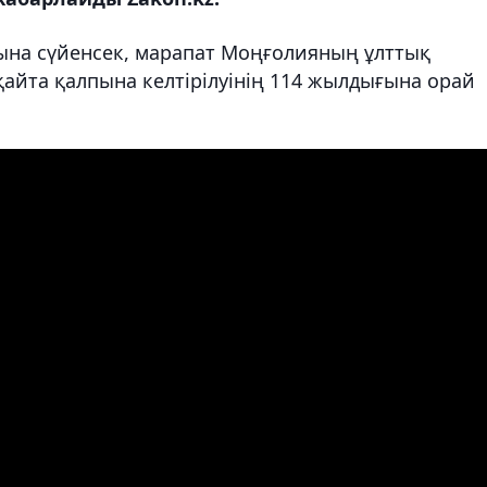
сына сүйенсек, марапат Моңғолияның ұлттық
ң қайта қалпына келтірілуінің 114 жылдығына орай