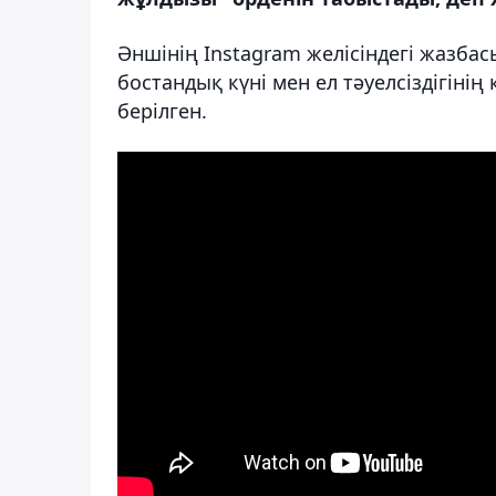
Әншінің Instagram желісіндегі жазба
бостандық күні мен ел тәуелсіздігіні
берілген.