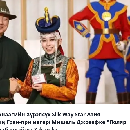
наагийн Хүрэлсүх Silk Way Star Азия
ң Гран-при иегері Мишель Джозефке "Поляр
хабарлайды Zakon.kz.