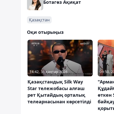
Ботагөз Ақиқат
Қазақстан
Оқи отырыңыз
14:42, 31 қаңтар 2026
09:50, 
Қазақстандық Silk Way
"Арма
Star тележобасы алғаш
Құдайб
рет Қытайдың орталық
өткен 
телеарнасынан көрсетілді
байқа
қорыт