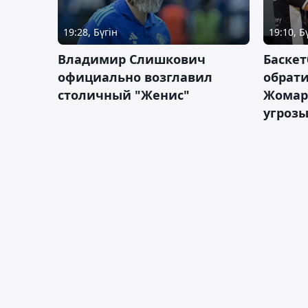
19:28, Бүгін
19:10, Б
Владимир Слишкович
Баскет
официально возглавил
обрати
столичный "Женис"
Жомарт
угрозы