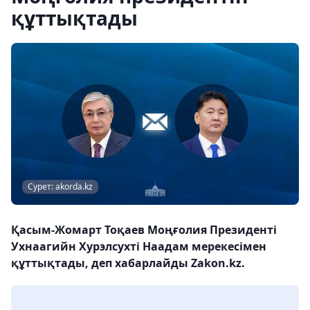
құттықтады
Сурет: akorda.kz
Қасым-Жомарт Тоқаев Моңғолия Президенті
Ухнаагийн Хурэлсухті Наадам мерекесімен
құттықтады, деп хабарлайды Zakon.kz.