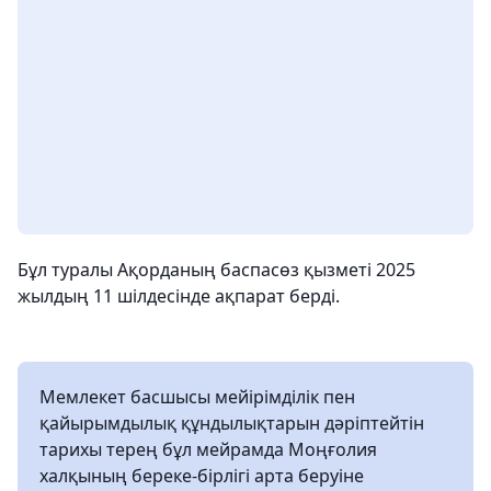
Бұл туралы Ақорданың баспасөз қызметі 2025
жылдың 11 шілдесінде ақпарат берді.
Мемлекет басшысы мейірімділік пен
қайырымдылық құндылықтарын дәріптейтін
тарихы терең бұл мейрамда Моңғолия
халқының береке-бірлігі арта беруіне