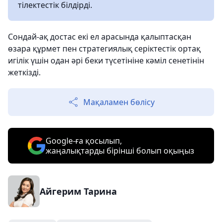
тілектестік білдірді.
Сондай-ақ достас екі ел арасында қалыптасқан
өзара құрмет пен стратегиялық серіктестік ортақ
игілік үшін одан әрі беки түсетініне кәміл сенетінін
жеткізді.
Мақаламен бөлісу
Google-ға қосылып,
жаңалықтарды бірінші болып оқыңыз
Айгерим Тарина