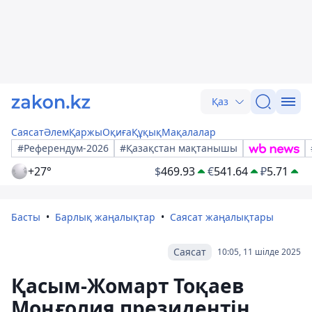
Қаз
Саясат
Әлем
Қаржы
Оқиға
Құқық
Мақалалар
#Референдум-2026
#Қазақстан мақтанышы
+27°
$
469.93
€
541.64
₽
5.71
Басты
Барлық жаңалықтар
Саясат жаңалықтары
Саясат
10:05, 11 шілде 2025
Қасым-Жомарт Тоқаев
Моңғолия президентін