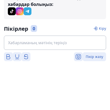
хабардар болыңыз:
Пікірлер
0
Кіру
Пікір жазу