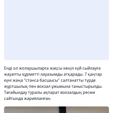
Енді ол жолаушыларға жақсы көңіл күй сыйлауға
жауапты құрметті лауазымды атқарады. 7 қаңтар
күні жаңа "станса басшысы" салтанатты түрде
жұртшылық пен вокзал ұжымына таныстырылды.
Тағайындау туралы ақпарат вокзалдың ресми
сайтында жарияланған.