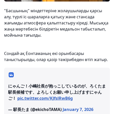
"Басшының" міндеттеріне жолаушыларды қарсы
алу, түрлі іс-шараларға қатысу және стансада
жағымды атмосфера қалыптастыру кіреді. Мысыққа
жаңа мәртебесін білдіретін медальон табысталып,
мойнына тағылды.
Сондай-ақ Ёонтаманың екі орынбасары
таныстырылды, олар қазір тәжірибеден өтіп жатыр.
にゃんご！小嶋社長が抱っこしているのが、ろくたま
駅長候補です、よろしくお願い申し上げますにゃん
ご！
pic.twitter.com/KJfslRwB6g
— 駅長たま (@ekichoTAMA)
January 7, 2026