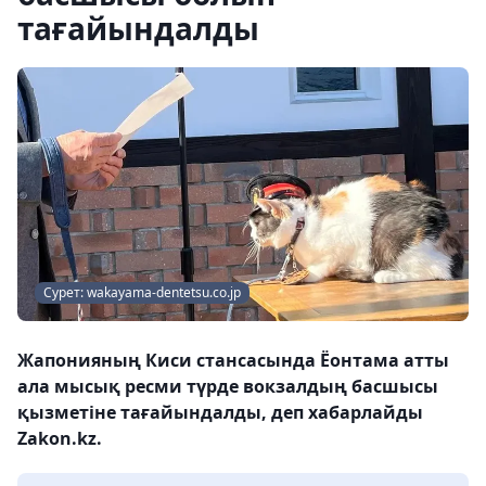
тағайындалды
Сурет: wakayama-dentetsu.co.jp
Жапонияның Киси стансасында Ёонтама атты
ала мысық ресми түрде вокзалдың басшысы
қызметіне тағайындалды, деп хабарлайды
Zakon.kz.