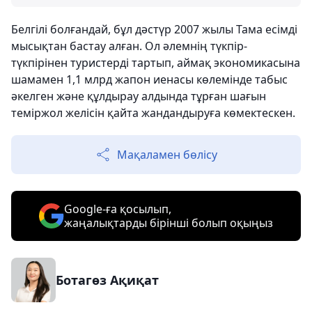
Белгілі болғандай, бұл дәстүр 2007 жылы Тама есімді
мысықтан бастау алған. Ол әлемнің түкпір-
түкпірінен туристерді тартып, аймақ экономикасына
шамамен 1,1 млрд жапон иенасы көлемінде табыс
әкелген және құлдырау алдында тұрған шағын
теміржол желісін қайта жандандыруға көмектескен.
Мақаламен бөлісу
Google-ға қосылып,
жаңалықтарды бірінші болып оқыңыз
Ботагөз Ақиқат