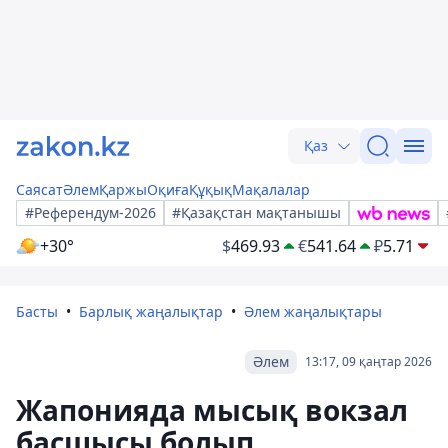
Қаз
Саясат
Әлем
Қаржы
Оқиға
Құқық
Мақалалар
#Референдум-2026
#Қазақстан мақтанышы
+30°
$
469.93
€
541.64
₽
5.71
Басты
Барлық жаңалықтар
Әлем жаңалықтары
Әлем
13:17, 09 қаңтар 2026
Жапонияда мысық вокзал
басшысы болып