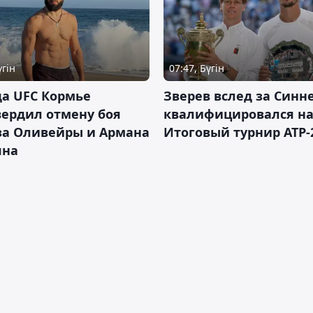
үгін
07:47, Бүгін
а UFC Кормье
Зверев вслед за Синн
ердил отмену боя
квалифицировался н
за Оливейры и Армана
Итоговый турнир ATP-
яна