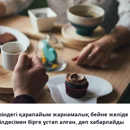
ріндегі қарапайым жарнамалық бейне желіде
ңілдесімен бірге ұстап алған, деп хабарлайды