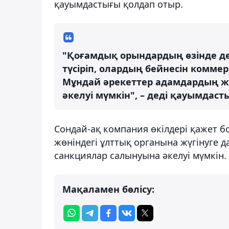
қауымдастығы қолдап отыр.
"Қоғамдық орындардың өзінде де 
түсіріп, олардың бейнесін комм
Мұндай әрекеттер адамдардың же
әкелуі мүмкін", – деді қауымдаст
Сондай-ақ компания өкілдері қажет б
жөніндегі ұлттық органына жүгінуге 
санкциялар салынуына әкелуі мүмкін.
Мақаламен бөлісу: