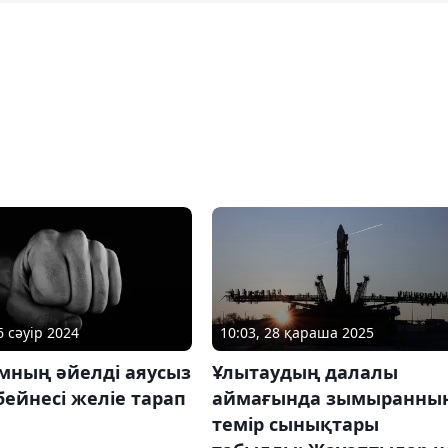
6 сәуір 2024
10:03, 28 қараша 2025
мның әйелді аяусыз
Ұлытаудың далалы
бейнесі желіе тарап
аймағында зымыранны
темір сынықтары