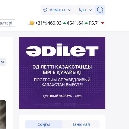
Алматы
Қаз
+31°
$
469.93
€
541.64
₽
5.71
алтері
ем
Соңғы
Танымал