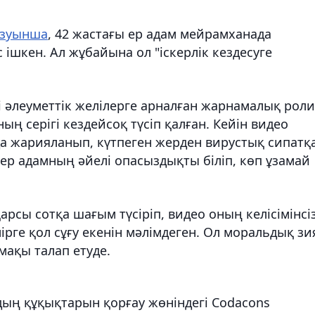
зуынша
, 42 жастағы ер адам мейрамханада
 ішкен. Ал жұбайына ол "іскерлік кездесуге
 әлеуметтік желілерге арналған жарнамалық рол
ың серігі кездейсоқ түсіп қалған. Кейін видео
а жарияланып, күтпеген жерден вирустық сипатқ
 ер адамның әйелі опасыздықты біліп, көп ұзамай
рсы сотқа шағым түсіріп, видео оның келісімінсі
мірге қол сұғу екенін мәлімдеген. Ол моральдық зи
мақы талап етуде.
ың құқықтарын қорғау жөніндегі Codacons