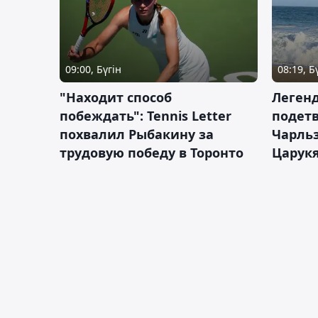
09:00, Бүгін
08:19, Б
"Находит способ
Легенд
побеждать": Tennis Letter
подетв
похвалил Рыбакину за
Чарль
трудовую победу в Торонто
Царук