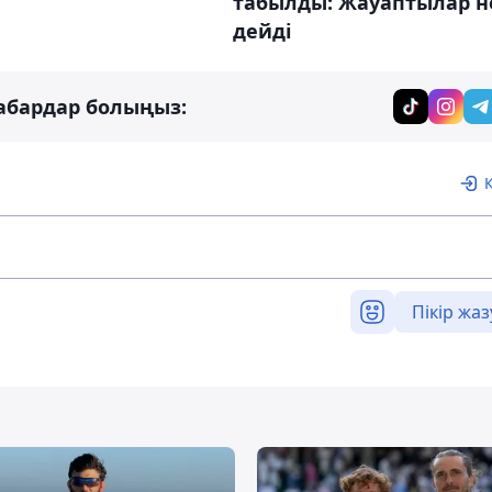
табылды: Жауаптылар н
дейді
абардар болыңыз:
Пікір жаз