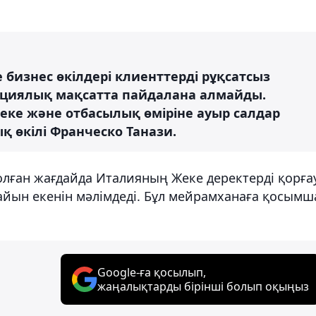
бизнес өкілдері клиенттерді рұқсатсыз
ерциялық мақсатта пайдалана алмайды.
ке және отбасылық өміріне ауыр салдар
ық өкілі Франческо Танази.
олған жағдайда Италияның Жеке деректерді қорға
дайын екенін мәлімдеді. Бұл мейрамханаға қосымш
Google-ға қосылып,
жаңалықтарды бірінші болып оқыңыз