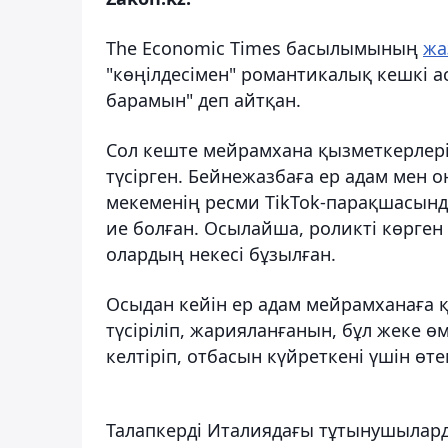
The Economic Times басылымының
жа
"көңілдесімен" романтикалық кешкі ас
барамын" деп айтқан.
Сол кеште мейрамхана қызметкерлері
түсірген. Бейнежазбаға ер адам мен он
мекеменің ресми TikTok-парақшасынд
ие болған. Осылайша, роликті көрген
олардың некесі бұзылған.
Осыдан кейін ер адам мейрамханаға қа
түсіріліп, жарияланғанын, бұл жеке ө
келтіріп, отбасын күйреткені үшін өте
Талапкерді Италиядағы тұтынушылард