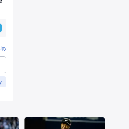
е
Кіру
у