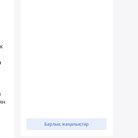
ик
а
з
ян
Барлық жаңалықтар