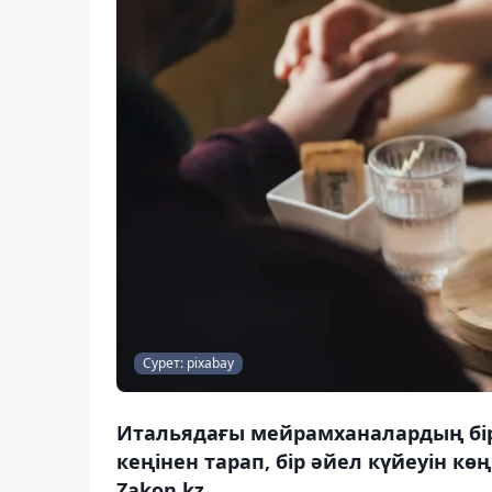
Сурет: pixabay
Итальядағы мейрамханалардың бі
кеңінен тарап, бір әйел күйеуін кө
Zakon.kz.