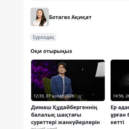
Ботагөз Ақиқат
Еуроодақ
Оқи отырыңыз
12:33, 07 шілде 2026
14:56, 2
Димаш Құдайбергеннің
Ер ада
балалық шақтағы
ұрған 
суреттері жанкүйерлерін
кетті