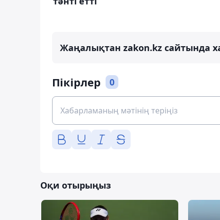
тәнті етті
Жаңалықтан zakon.kz сайтында х
Пікірлер
0
Оқи отырыңыз