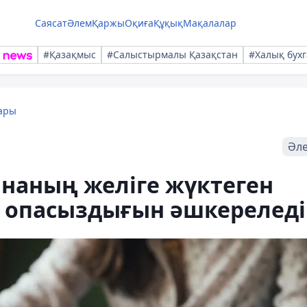
Саясат
Әлем
Қаржы
Оқиға
Құқық
Мақалалар
#Қазақмыс
#Салыстырмалы Қазақстан
#Халық бухг
ары
Әл
наның желіге жүктеген
ң опасыздығын әшкереледі