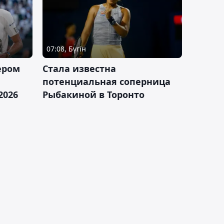
07:08, Бүгін
ером
Cтала известна
а
потенциальная соперница
2026
Рыбакиной в Торонто