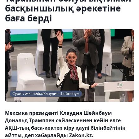
басқыншылық әрекетіне
баға берді
Сурет: wikimedia/Клаудия Шейнбаум
Мексика президенті Клаудия Шейнбаум
Дональд Трамппен сөйлескеннен кейін елге
АҚШ-тың баса-көктеп кіру қаупі білінбейтінін
айтты, деп хабарлайды Zakon.kz.