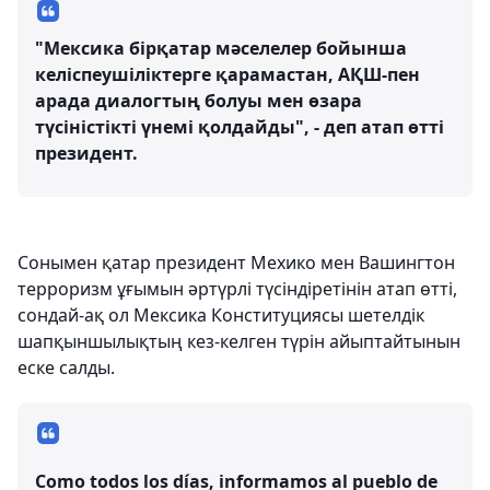
"Мексика бірқатар мәселелер бойынша
келіспеушіліктерге қарамастан, АҚШ-пен
арада диалогтың болуы мен өзара
түсіністікті үнемі қолдайды", - деп атап өтті
президент.
Сонымен қатар президент Мехико мен Вашингтон
терроризм ұғымын әртүрлі түсіндіретінін атап өтті,
сондай-ақ ол Мексика Конституциясы шетелдік
шапқыншылықтың кез-келген түрін айыптайтынын
еске салды.
Como todos los días, informamos al pueblo de