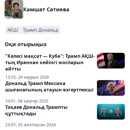
Камшат Сатиева
АҚШ
Трамп Дональд
Оқи отырыңыз
"Келесі мақсат — Куба": Трамп АҚШ-
тың Ираннан кейінгі жоспарын
айтты
13:55, 29 наурыз 2026
Дональд Трамп Мексика
шығанағының атауын өзгертпекші
10:01, 08 қаңтар 2025
Тоқаев Дональд Трампты
құттықтады
23:07, 05 желтоқсан 2024