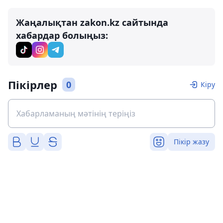
Жаңалықтан zakon.kz сайтында
хабардар болыңыз:
Пікірлер
0
Кіру
Пікір жазу