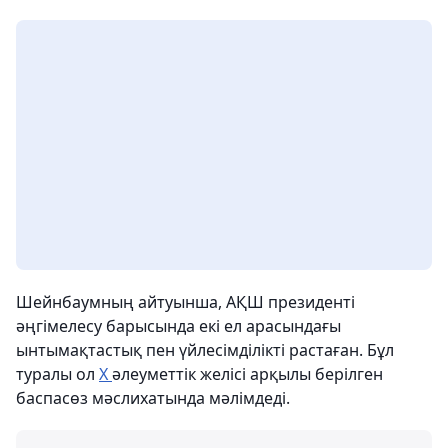
Шейнбаумның айтуынша, АҚШ президенті
әңгімелесу барысында екі ел арасындағы
ынтымақтастық пен үйлесімділікті растаған. Бұл
туралы ол
Х
әлеуметтік желісі арқылы берілген
баспасөз мәслихатында мәлімдеді.