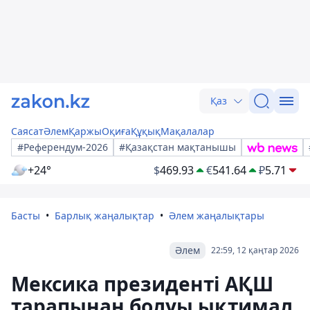
Қаз
Саясат
Әлем
Қаржы
Оқиға
Құқық
Мақалалар
#Референдум-2026
#Қазақстан мақтанышы
+24°
$
469.93
€
541.64
₽
5.71
Басты
Барлық жаңалықтар
Әлем жаңалықтары
Әлем
22:59, 12 қаңтар 2026
Мексика президенті АҚШ
тарапынан болуы ықтимал