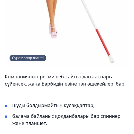
Сурет: shop.mattel
Компанияның ресми веб-сайтындағы ақпарға
сүйенсек, жаңа Барбидің өзіне тән әшекейлері бар.
шуды болдырмайтын құлаққаптар;
балама байланыс қолданбалары бар спиннер
және планшет.