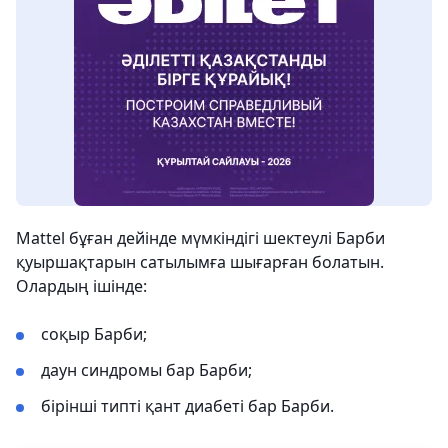
Mattel бұған дейінде мүмкіндігі шектеулі Барби
қуыршақтарын сатылымға шығарған болатын.
Олардың ішінде:
соқыр Барби;
даун синдромы бар Барби;
бірінші типті қант диабеті бар Барби.