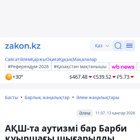
Қаз
Саясат
Әлем
Қаржы
Оқиға
Құқық
Мақалалар
#Референдум-2026
#Қазақстан мақтанышы
+30°
$
467.48
€
539.52
₽
5.73
Басты
Барлық жаңалықтар
Әлем жаңалықтары
Әлем
11:37, 13 қаңтар 2026
АҚШ-та аутизмі бар Барби
қуыршағы шығарылды