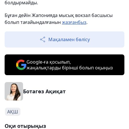
болдырмайды.
Бұған дейін Жапонияда мысық вокзал басшысы
болып тағайындалғанын
жазғанбыз
.
Мақаламен бөлісу
Google-ға қосылып,
жаңалықтарды бірінші болып оқыңыз
Ботагөз Ақиқат
АҚШ
Оқи отырыңыз