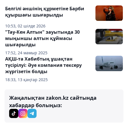
Белгілі әншінің құрметіне Барби
қуыршағы шығарылды
10:53, 02 шілде 2026
"Тау-Кен Алтын" зауытында 30
мыңыншы алтын құймасы
шығарылды
17:52, 24 мамыр 2025
АҚШ-та Хабибтың ұшақтан
түсірілуі: Әуе компания тексеру
жүргізетін болды
18:33, 13 қаңтар 2025
Жаңалықтан zakon.kz сайтында
хабардар болыңыз: