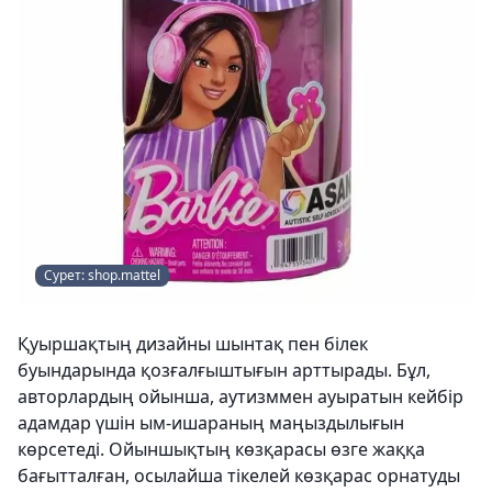
Сурет: shop.mattel
Қуыршақтың дизайны шынтақ пен білек
буындарында қозғалғыштығын арттырады. Бұл,
авторлардың ойынша, аутизммен ауыратын кейбір
адамдар үшін ым-ишараның маңыздылығын
көрсетеді. Ойыншықтың көзқарасы өзге жаққа
бағытталған, осылайша тікелей көзқарас орнатуды