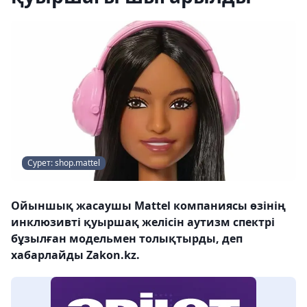
Сурет: shop.mattel
Ойыншық жасаушы Mattel компаниясы өзінің
инклюзивті қуыршақ желісін аутизм спектрі
бұзылған модельмен толықтырды, деп
хабарлайды Zakon.kz.