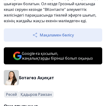
шығарған болатын. Ол кезде Грозный қаласында
кешкі серуен кезінде "ВКонтакте" әлеуметтік
желісіндегі парақшасында тікелей эфирге шығып,
өзінің жағдайы жақсы екенін мәлімдеген еді.
Мақаламен бөлісу
Google-ға қосылып,
жаңалықтарды бірінші болып оқыңыз
Ботагөз Ақиқат
Ресей
Қадыров Рамзан