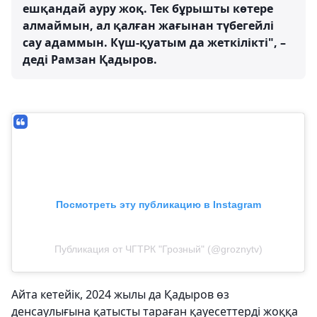
ешқандай ауру жоқ. Тек бұрышты көтере
алмаймын, ал қалған жағынан түбегейлі
сау адаммын. Күш-қуатым да жеткілікті", –
деді Рамзан Қадыров.
Посмотреть эту публикацию в Instagram
Публикация от ЧГТРК "Грозный" (@groznytv)
Айта кетейік, 2024 жылы да Қадыров өз
денсаулығына қатысты тараған қауесеттерді жоққа