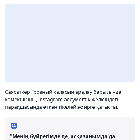
Саясаткер Грозный қаласын аралау барысында
көмекшісінің Instagram әлеуметтік желісіндегі
парақшасында өткен тікелей эфирге қатысты.
"Менің бүйрегімде де, асқазанымда да