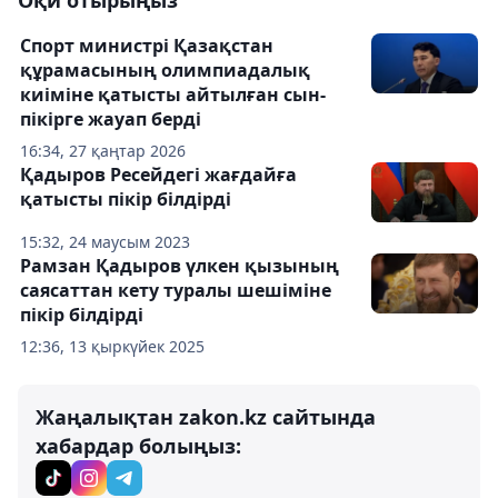
Оқи отырыңыз
Спорт министрі Қазақстан
құрамасының олимпиадалық
киіміне қатысты айтылған сын-
пікірге жауап берді
16:34, 27 қаңтар 2026
Қадыров Ресейдегі жағдайға
қатысты пікір білдірді
15:32, 24 маусым 2023
Рамзан Қадыров үлкен қызының
саясаттан кету туралы шешіміне
пікір білдірді
12:36, 13 қыркүйек 2025
Жаңалықтан zakon.kz сайтында
хабардар болыңыз: