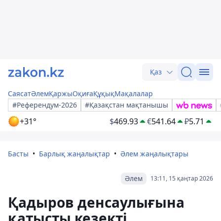
Қаз
Саясат
Әлем
Қаржы
Оқиға
Құқық
Мақалалар
#Референдум-2026
#Қазақстан мақтанышы
+31°
$
469.93
€
541.64
₽
5.71
Басты
Барлық жаңалықтар
Әлем жаңалықтары
Әлем
13:11, 15 қаңтар 2026
Қадыров денсаулығына
қатысты кезекті