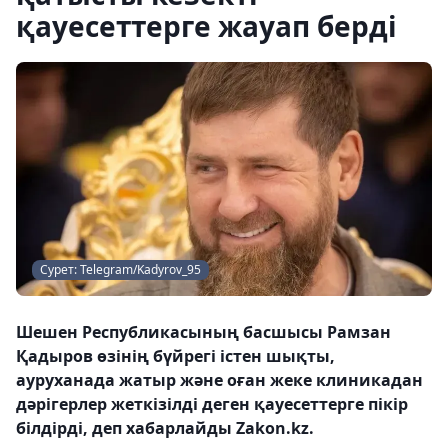
қауесеттерге жауап берді
Сурет: Telegram/Kadyrov_95
Шешен Республикасының басшысы Рамзан
Қадыров өзінің бүйрегі істен шықты,
ауруханада жатыр және оған жеке клиникадан
дәрігерлер жеткізілді деген қауесеттерге пікір
білдірді, деп хабарлайды Zakon.kz.