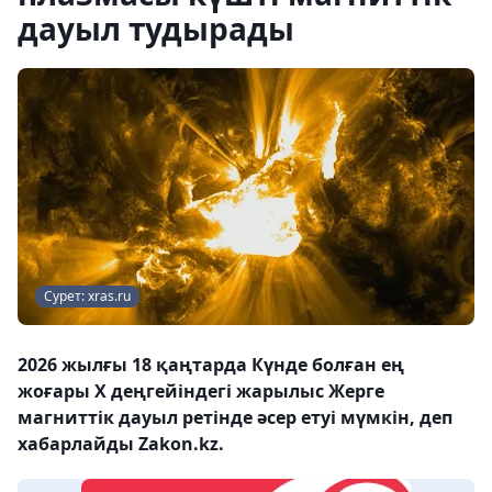
дауыл тудырады
Сурет: xras.ru
2026 жылғы 18 қаңтарда Күнде болған ең
жоғары X деңгейіндегі жарылыс Жерге
магниттік дауыл ретінде әсер етуі мүмкін, деп
хабарлайды Zakon.kz.