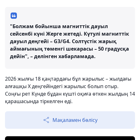
"Болжам бойынша магниттік дауыл
сейсенбі күні Жерге жетеді. Күтулі магниттік
дауыл деңгейі – G3/G4. Солтүстік жарық
аймағының төменгі шекарасы – 50 градусқа
дейін", – делінген хабарламада.
2026 жылғы 18 қаңтардағы бұл жарылыс – жылдағы
алғашқы X деңгейіндегі жарылыс болып отыр.
Соңғы рет Күнде бұдан күшті оқиға өткен жылдың 14
қарашасында тіркелген еді.
Мақаламен бөлісу