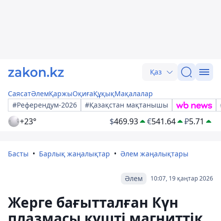
Қаз
Саясат
Әлем
Қаржы
Оқиға
Құқық
Мақалалар
#Референдум-2026
#Қазақстан мақтанышы
+23°
$
469.93
€
541.64
₽
5.71
Басты
Барлық жаңалықтар
Әлем жаңалықтары
Әлем
10:07, 19 қаңтар 2026
Жерге бағытталған Күн
плазмасы күшті магниттік