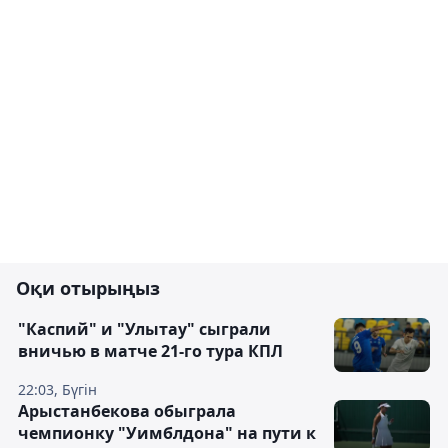
Оқи отырыңыз
"Каспий" и "Улытау" сыграли
вничью в матче 21-го тура КПЛ
22:03, Бүгін
Арыстанбекова обыграла
чемпионку "Уимблдона" на пути к