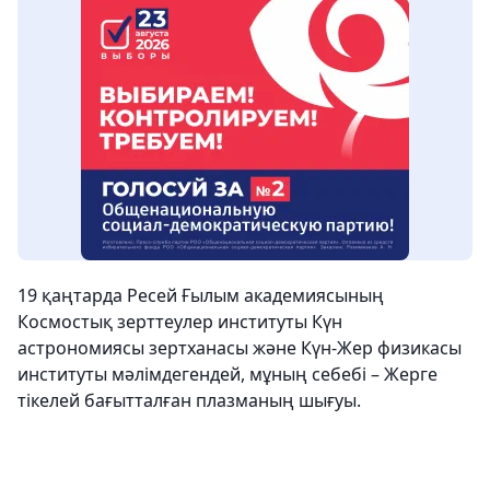
19 қаңтарда Ресей Ғылым академиясының
Космостық зерттеулер институты Күн
астрономиясы зертханасы және Күн-Жер физикасы
институты мәлімдегендей, мұның себебі – Жерге
тікелей бағытталған плазманың шығуы.