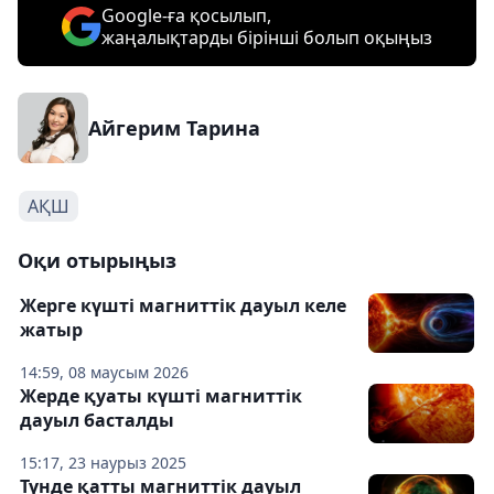
Google-ға қосылып,
жаңалықтарды бірінші болып оқыңыз
Айгерим Тарина
АҚШ
Оқи отырыңыз
Жерге күшті магниттік дауыл келе
жатыр
14:59, 08 маусым 2026
Жерде қуаты күшті магниттік
дауыл басталды
15:17, 23 наурыз 2025
Түнде қатты магниттік дауыл