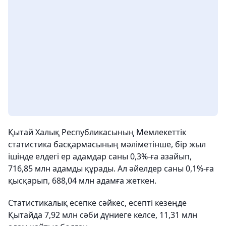
Қытай Халық Республикасының Мемлекеттік
статистика басқармасының мәліметінше, бір жыл
ішінде елдегі ер адамдар саны 0,3%-ға азайып,
716,85 млн адамды құрады. Ал әйелдер саны 0,1%-ға
қысқарып, 688,04 млн адамға жеткен.
Статистикалық есепке сәйкес, есепті кезеңде
Қытайда 7,92 млн сәби дүниеге келсе, 11,31 млн