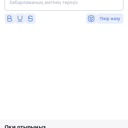
Пікір жазу
Оқи отырыңыз