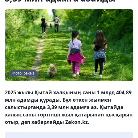
Фото: pexels
2025 жылы Қытай халқының саны 1 млрд 404,89
млн адамды құрады. Бұл өткен жылмен
салыстырғанда 3,39 млн адамға аз. Қытайда
халық саны төртінші жыл қатарынан қысқарып
отыр, деп хабарлайды Zakon.kz.