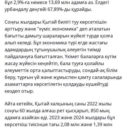
бұл 2,9%-ға немесе 13,69 млн адамға аз. Елдегі
урбандалу деңгейі 67,89%-ды құрайды.
Соңғы жылдары Қытай билігі туу көрсеткішін
арттыру және "күміс экономика" деп аталатын
бағытты дамыту шараларын жүйелі түрде қолға
алып келеді. Бұл экономика түрі егде жастағы
адамдардың тұтынушылық әлеуетін тиімді
пайдалануға бағытталған. Үкімет балаларға күтім
жасау жүйесін кеңейтіп, бала тууға қолайлы
әлеуметтік орта қалыптастыруды, сондай-ақ білім
беру, тұрғын үй және жұмыспен қамту салаларында
азаматтарға көрсетілетін қолдауды күшейтуді
көздеп отыр.
Айта кетейік, Қытай халқының саны 2022 жылы
соңғы 60 жылда алғаш рет қысқарып, 850 мың
адамға азайған еді. 2023 және 2024 жылдары бұл
көрсеткіш тиісінше тағы 2,08 млн және 1,39 млн