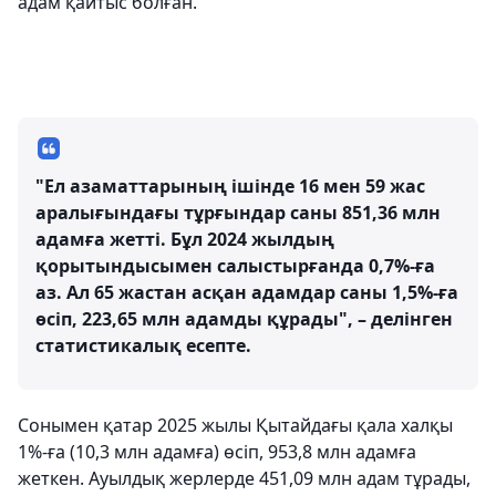
адам қайтыс болған.
"Ел азаматтарының ішінде 16 мен 59 жас
аралығындағы тұрғындар саны 851,36 млн
адамға жетті. Бұл 2024 жылдың
қорытындысымен салыстырғанда 0,7%-ға
аз. Ал 65 жастан асқан адамдар саны 1,5%-ға
өсіп, 223,65 млн адамды құрады", – делінген
статистикалық есепте.
Сонымен қатар 2025 жылы Қытайдағы қала халқы
1%-ға (10,3 млн адамға) өсіп, 953,8 млн адамға
жеткен. Ауылдық жерлерде 451,09 млн адам тұрады,