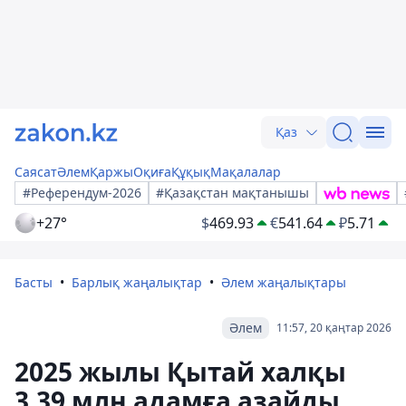
Қаз
Саясат
Әлем
Қаржы
Оқиға
Құқық
Мақалалар
#Референдум-2026
#Қазақстан мақтанышы
+27°
$
469.93
€
541.64
₽
5.71
Басты
Барлық жаңалықтар
Әлем жаңалықтары
Әлем
11:57, 20 қаңтар 2026
2025 жылы Қытай халқы
3,39 млн адамға азайды