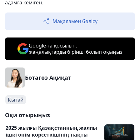
адамға кеміген.
Мақаламен бөлісу
Google-ға қосылып,
жаңалықтарды бірінші болып оқыңыз
Ботагөз Ақиқат
Қытай
Оқи отырыңыз
2025 жылғы Қазақстанның жалпы
ішкі өнім көрсеткішінің нақты