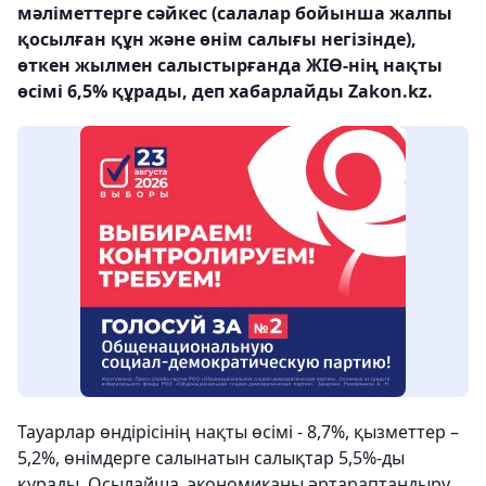
мәліметтерге сәйкес (салалар бойынша жалпы
қосылған құн және өнім салығы негізінде),
өткен жылмен салыстырғанда ЖІӨ-нің нақты
өсімі 6,5% құрады, деп хабарлайды Zakon.kz.
Тауарлар өндірісінің нақты өсімі - 8,7%, қызметтер –
5,2%, өнімдерге салынатын салықтар 5,5%-ды
құрады. Осылайша, экономиканы әртараптандыру