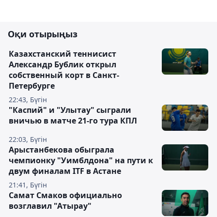
Оқи отырыңыз
Казахстанский теннисист
Александр Бублик открыл
собственный корт в Санкт-
Петербурге
22:43, Бүгін
"Каспий" и "Улытау" сыграли
вничью в матче 21-го тура КПЛ
22:03, Бүгін
Арыстанбекова обыграла
чемпионку "Уимблдона" на пути к
двум финалам ITF в Астане
21:41, Бүгін
Самат Смаков официально
возглавил "Атырау"