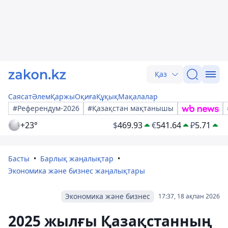
Қаз
Саясат
Әлем
Қаржы
Оқиға
Құқық
Мақалалар
#Референдум-2026
#Қазақстан мақтанышы
+23°
$
469.93
€
541.64
₽
5.71
Басты
Барлық жаңалықтар
Экономика және бизнес жаңалықтары
Экономика және бизнес
17:37, 18 ақпан 2026
2025 жылғы Қазақстанның