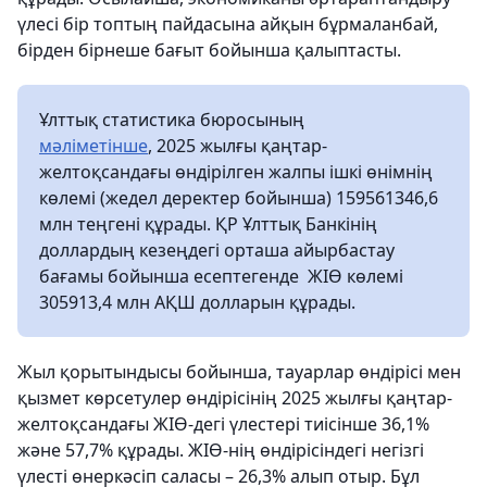
үлесі бір топтың пайдасына айқын бұрмаланбай,
бірден бірнеше бағыт бойынша қалыптасты.
Ұлттық статистика бюросының
мәліметінше
, 2025 жылғы қаңтар-
желтоқсандағы өндірілген жалпы ішкі өнімнің
көлемі (жедел деректер бойынша) 159561346,6
млн теңгені құрады. ҚР Ұлттық Банкінің
доллардың кезеңдегі орташа айырбастау
бағамы бойынша есептегенде ЖІӨ көлемі
305913,4 млн АҚШ долларын құрады.
Жыл қорытындысы бойынша, тауарлар өндірісі мен
қызмет көрсетулер өндірісінің 2025 жылғы қаңтар-
желтоқсандағы ЖІӨ-дегі үлестері тиісінше 36,1%
және 57,7% құрады. ЖІӨ-нің өндірісіндегі негізгі
үлесті өнеркәсіп саласы – 26,3% алып отыр. Бұл