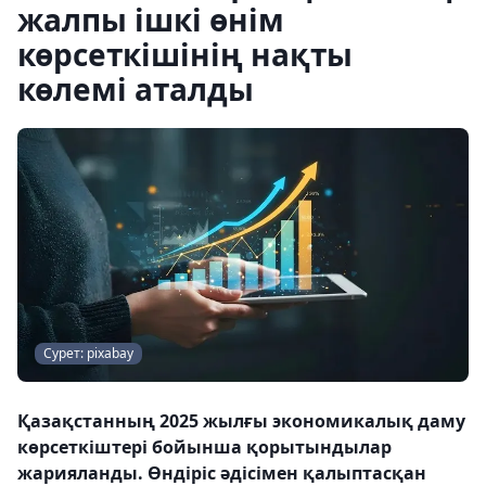
жалпы ішкі өнім
көрсеткішінің нақты
көлемі аталды
Сурет: pixabay
Қазақстанның 2025 жылғы экономикалық даму
көрсеткіштері бойынша қорытындылар
жарияланды. Өндіріс әдісімен қалыптасқан