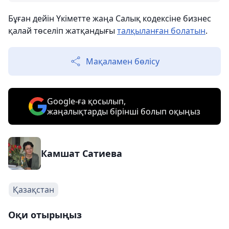
Бұған дейін Үкіметте жаңа Салық кодексіне бизнес
қалай төселіп жатқандығы
талқыланған болатын
.
Мақаламен бөлісу
Google-ға қосылып,
жаңалықтарды бірінші болып оқыңыз
Камшат Сатиева
Қазақстан
Оқи отырыңыз