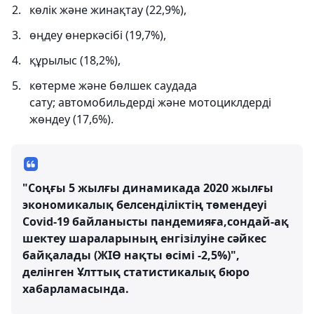
көлік және жинақтау (22,9%),
өңдеу өнеркәсібі (19,7%),
құрылыс (18,2%),
көтерме және бөлшек саудада
сату; автомобильдерді және мотоциклдерді
жөндеу (17,6%).
"Соңғы 5 жылғы динамикада 2020 жылғы
экономикалық белсенділіктің төмендеуі
Covid-19 байланысты пандемияға,сондай-ақ
шектеу шараларының енгізілуіне сәйкес
байқалады (ЖІӨ нақты өсімі -2,5%)",
делінген Ұлттық статистикалық бюро
хабарламасында.