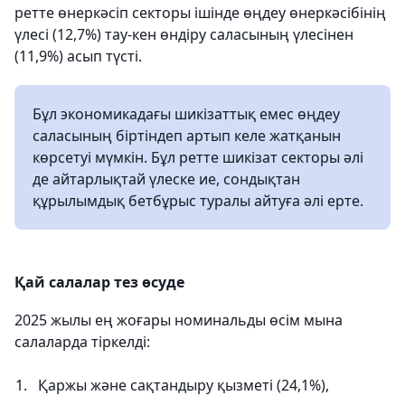
ретте өнеркәсіп секторы ішінде өңдеу өнеркәсібінің
үлесі (12,7%) тау-кен өндіру саласының үлесінен
(11,9%) асып түсті.
Бұл экономикадағы шикізаттық емес өңдеу
саласының біртіндеп артып келе жатқанын
көрсетуі мүмкін. Бұл ретте шикізат секторы әлі
де айтарлықтай үлеске ие, сондықтан
құрылымдық бетбұрыс туралы айтуға әлі ерте.
Қай салалар тез өсуде
2025 жылы ең жоғары номинальды өсім мына
салаларда тіркелді:
Қаржы және сақтандыру қызметі (24,1%),