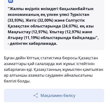
"Жалпы өңірлік өнімдегі бақыланбайтын
экономиканың ең үлкен үлесі Түркістан
(33,93%), Жетіс (32,00%) және Солтүстік
Қазақстан облыстарында (24,07%), ең азы
Маңғыстау (12,97%), Ұлытау (12,97%) және
Атырау (11,19%) облыстарында байқалады",
- делінген хабарламада.
Бұған дейін Ұлттық статистика бюросы Қазақстан
азаматтары қай салаларда жиі жұмыс істейтінін
хабарлаған еді. Қазақстанның жұмыспен қамтылған
әр алтыншы азаматы саудамен айналысатыны
белгілі болды.
Мақаламен бөлісу