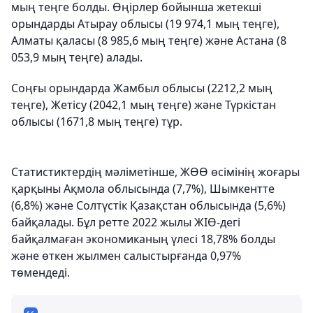
мың теңге болды. Өңірлер бойынша жетекші
орындарды Атырау облысы (19 974,1 мың теңге),
Алматы қаласы (8 985,6 мың теңге) және Астана (8
053,9 мың теңге) алады.
Соңғы орындарда Жамбыл облысы (2212,2 мың
теңге), Жетісу (2042,1 мың теңге) және Түркістан
облысы (1671,8 мың теңге) тұр.
Статистиктердің мәліметінше, ЖӨӨ өсімінің жоғары
қарқыны Ақмола облысында (7,7%), Шымкентте
(6,8%) және Солтүстік Қазақстан облысында (5,6%)
байқалады. Бұл ретте 2022 жылы ЖІӨ-дегі
байқалмаған экономиканың үлесі 18,78% болды
және өткен жылмен салыстырғанда 0,97%
төмендеді.