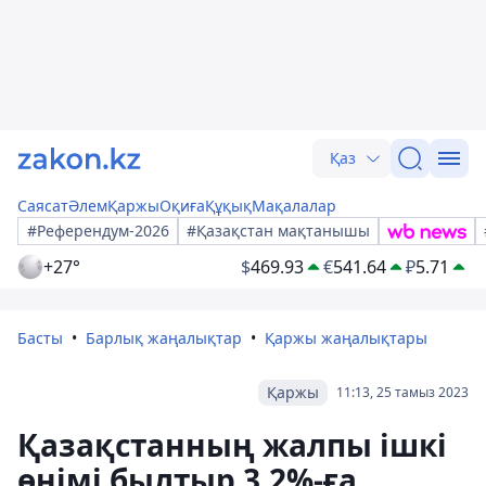
Қаз
Саясат
Әлем
Қаржы
Оқиға
Құқық
Мақалалар
#Референдум-2026
#Қазақстан мақтанышы
+27°
$
469.93
€
541.64
₽
5.71
Басты
Барлық жаңалықтар
Қаржы жаңалықтары
Қаржы
11:13, 25 тамыз 2023
Қазақстанның жалпы ішкі
өнімі былтыр 3,2%-ға