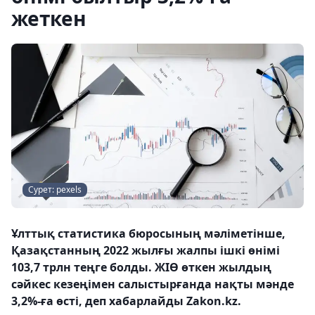
жеткен
Сурет: pexels
Ұлттық статистика бюросының мәліметінше,
Қазақстанның 2022 жылғы жалпы ішкі өнімі
103,7 трлн теңге болды. ЖІӨ өткен жылдың
сәйкес кезеңімен салыстырғанда нақты мәнде
3,2%-ға өсті, деп хабарлайды Zakon.kz.