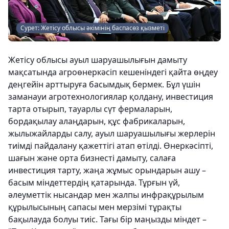
Сурет: Жетісу облысы әкімінің баспасөз қызметі
Жетісу облысы ауыл шаруашылығын дамыту
мақсатында агроөнеркәсіп кешеніндегі қайта өңдеу
деңгейін арттыруға басымдық бермек. Бұл үшін
заманауи агротехнологиялар қолдану, инвестиция
тарта отырып, тауарлы сүт фермаларын,
бордақылау алаңдарын, құс фабрикаларын,
жылыжайларды салу, ауыл шаруашылығы жерлерін
тиімді пайдалану қажеттігі атап өтілді. Өнеркәсіпті,
шағын және орта бизнесті дамыту, салаға
инвестиция тарту, жаңа жұмыс орындарын ашу –
басым міндеттердің қатарында. Тұрғын үй,
әлеуметтік нысандар мен жалпы инфрақұрылым
құрылысының сапасы мен мерзімі тұрақты
бақылауда болуы тиіс. Тағы бір маңызды міндет –