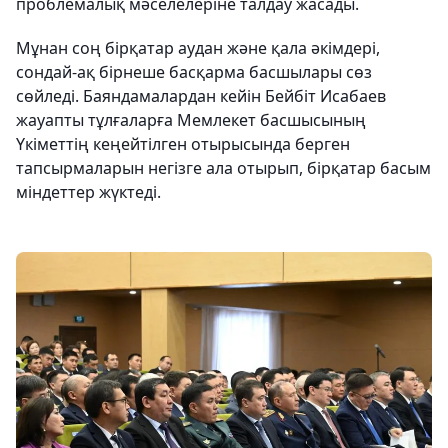
проблемалық мәселелеріне талдау жасады.
Мұнан соң бірқатар аудан және қала әкімдері,
сондай-ақ бірнеше басқарма басшылары сөз
сөйледі. Баяндамалардан кейін Бейбіт Исабаев
жауапты тұлғаларға Мемлекет басшысының
Үкіметтің кеңейтілген отырысында берген
тапсырмаларын негізге ала отырып, бірқатар басым
міндеттер жүктеді.