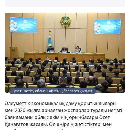
Сурет: Жетісу облысы әкімінің баспасөз қызметі
Әлеуметтік-экономикалық даму қорытындылары
мен 2026 жылға арналған жоспарлар туралы негізгі
баяндаманы облыс әкімінің орынбасары Әсет
Қанағатов жасады. Ол өңірдің жетістіктері мен