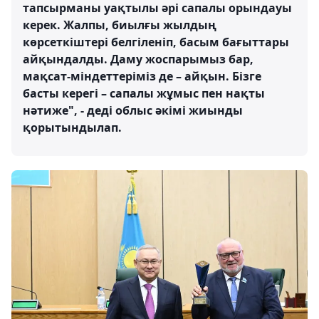
тапсырманы уақтылы әрі сапалы орындауы
керек. Жалпы, биылғы жылдың
көрсеткіштері белгіленіп, басым бағыттары
айқындалды. Даму жоспарымыз бар,
мақсат-міндеттеріміз де – айқын. Бізге
басты керегі – сапалы жұмыс пен нақты
нәтиже", - деді облыс әкімі жиынды
қорытындылап.