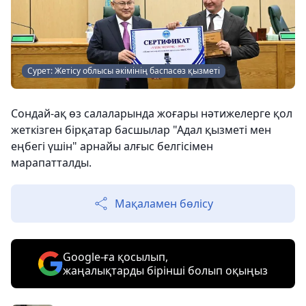
Сурет: Жетісу облысы әкімінің баспасөз қызметі
Сондай-ақ өз салаларында жоғары нәтижелерге қол
жеткізген бірқатар басшылар "Адал қызметі мен
еңбегі үшін" арнайы алғыс белгісімен
марапатталды.
Мақаламен бөлісу
Google-ға қосылып,
жаңалықтарды бірінші болып оқыңыз