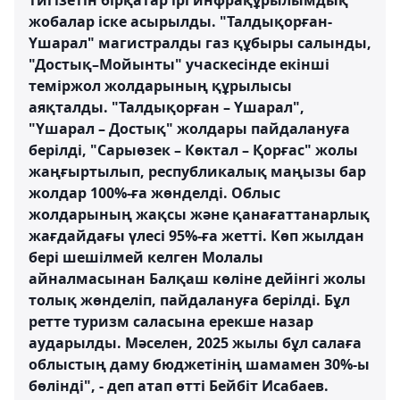
тигізетін бірқатар ірі инфрақұрылымдық
жобалар іске асырылды. "Талдықорған-
Үшарал" магистралды газ құбыры салынды,
"Достық–Мойынты" учаскесінде екінші
теміржол жолдарының құрылысы
аяқталды. "Талдықорған – Үшарал",
"Үшарал – Достық" жолдары пайдалануға
берілді, "Сарыөзек – Көктал – Қорғас" жолы
жаңғыртылып, республикалық маңызы бар
жолдар 100%-ға жөнделді. Облыс
жолдарының жақсы және қанағаттанарлық
жағдайдағы үлесі 95%-ға жетті. Көп жылдан
бері шешілмей келген Молалы
айналмасынан Балқаш көліне дейінгі жолы
толық жөнделіп, пайдалануға берілді. Бұл
ретте туризм саласына ерекше назар
аударылды. Мәселен, 2025 жылы бұл салаға
облыстың даму бюджетінің шамамен 30%-ы
бөлінді", - деп атап өтті Бейбіт Исабаев.