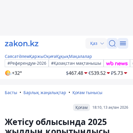
Қаз
Саясат
Әлем
Қаржы
Оқиға
Құқық
Мақалалар
#Референдум-2026
#Қазақстан мақтанышы
+32°
$
467.48
€
539.52
₽
5.73
Басты
Барлық жаңалықтар
Қоғам тынысы
Қоғам
18:10, 13 ақпан 2026
Жетісу облысында 2025
жылдың қорытындысы