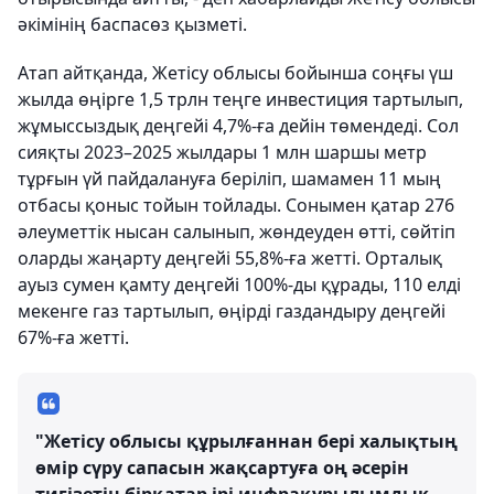
әкімінің баспасөз қызметі.
Атап айтқанда, Жетісу облысы бойынша соңғы үш
жылда өңірге 1,5 трлн теңге инвестиция тартылып,
жұмыссыздық деңгейі 4,7%-ға дейін төмендеді. Сол
сияқты 2023–2025 жылдары 1 млн шаршы метр
тұрғын үй пайдалануға беріліп, шамамен 11 мың
отбасы қоныс тойын тойлады. Сонымен қатар 276
әлеуметтік нысан салынып, жөндеуден өтті, сөйтіп
оларды жаңарту деңгейі 55,8%-ға жетті. Орталық
ауыз сумен қамту деңгейі 100%-ды құрады, 110 елді
мекенге газ тартылып, өңірді газдандыру деңгейі
67%-ға жетті.
"Жетісу облысы құрылғаннан бері халықтың
өмір сүру сапасын жақсартуға оң әсерін