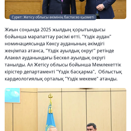
Сурет: Жетісу облысы әкімінің баспасөз қызметі
Жиын соңында 2025 жылдың қорытындысы
бойынша марапаттау рәсімі өтті. "Үздік аудан"
номинациясында Көксу ауданының әкімдігі
жеңімпаз атанса, "Үздік ауылдық округ" ретінде
Алакөл ауданындағы Бескөл ауылдық округі
танылды. Ал Жетісу облысы бойынша Мемлекеттік
кірістер департаменті "Үздік басқарма", Облыстық
кардиологиялық орталық "Үздік мекеме" атанды.