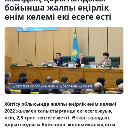
бойынша жалпы өңірлік
өнім көлемі екі есеге өсті
Сурет: Жетісу облысы әкімінің баспасөз қызметі
Жетісу облысында жалпы өңірлік өнім көлемі
2022 жылмен салыстырғанда екі есеге жуық
өсіп, 2,5 трлн теңгеге жетті. Өткен жылдың
қорытындысы бойынша экономикалық өсім