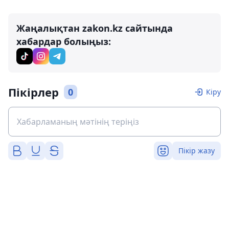
Жаңалықтан zakon.kz сайтында
хабардар болыңыз:
Пікірлер
0
Кіру
Пікір жазу