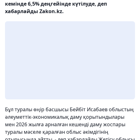
кемінде 6,5% деңгейінде күтілуде, деп
хабарлайды Zakon.kz.
Бұл туралы өңір басшысы Бейбіт Исабаев облыстың
әлеуметтік-экономикалық даму қорытындылары
мен 2026 жылға арналған кешенді даму жоспары
туралы мәселе қаралған облыс әкімдігінің
отырысында айтты, - деп хабарлайды Жетісу облысы