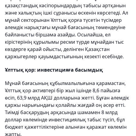
қазақстандық кәсіпорындардың табысы артқанын
және халықтың ішкі сұранысы өскенін көрсетеді. Ал
мұнай секторынан Ұлттық қорға түсетін түсімдер
әлемдік нарықтағы мұнай бағасының төмендеуіне
байланысты біршама азайды. Осылайша, ел
кірістерінің құрылымы ресми түрде мұнайдан тыс
көздерге қарай ойысты, делінген Қазақстан
қаржыгерлер қауымдастығының кезекті есебінде.
Ұлттық қор: инвестицияға басымдық
Мұнай бағасының құбылмалылығына қарамастан,
Ұлттық қор активтері бір жыл ішінде 8,6 пайызға
өсіп, 63,9 млрд АҚШ долларына жетті. Бұған әлемдік
қаржы нарығындағы қолайлы жағдай оң әсер етті.
Тиімді басқарудың арқасында шамамен 8 млрд
доллар көлемінде инвестициялық табыс түсіп, бұл
бюджет қажеттіліктеріне алынған қаражат көлемін
жапты.