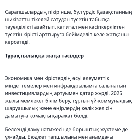
Сарапшылардың пікірінше, бұл үрдіс Қазақстанның
шикізатты тікелей сатудан түсетін табысқа
тәуелділікті азайтып, капитал мен кәсіпкерліктен
түсетін кірісті арттыруға бейімделіп келе жатқанын
көрсетеді.
Тұрақтылыққа жаңа тәсілдер
Экономика мен кірістердің өсуі әлеуметтік
міндеттемелер мен инфрақұрылымға салынатын
инвестициялардың артуымен қатар жүрді. 2025
жылы мемлекет білім беру, тұрғын үй-коммуналдық
шаруашылық және өңірлердің көлік желісін
дамытуға қомақты қаражат бөлді.
Белсенді даму нәтижесінде борыштық жүктеме де
ұлғайды. Бюджет тапшылығы мен ағымдағы