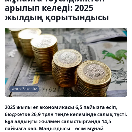
арылып келеді: 2025
жылдың қорытындысы
Фото: Zakon.kz
2025 жылы ел экономикасы 6,5 пайызға өсіп,
бюджетке 26,9 трлн теңге көлемінде салық түсті.
Бұл алдыңғы жылмен салыстырғанда 14,5
пайызға көп. Маңыздысы – өсім мұнай