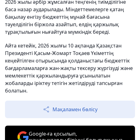
2026 жылы әрбір жұмсалған теңгенің тиімділігіне
баса назар аударылады. Міндеттемелерге қатаң
бақылау енгізу бюджеттің мұнай бағасына
тәуелділігін біржола азайтып, елдің қаржылық
тұрақтылығын нығайтуға мүмкіндік береді.
Айта кетейік, 2026 жылғы 10 ақпанда Қазақстан
Президенті Қасым-Жомарт Тоқаев Үкіметтің
кеңейтілген отырысында қолданыстағы бюджеттік
бағдарламаларға жан-жақты тексеру жүргізуді және
мемлекеттік қаржыландыруға ұсынылатын
жобаларды іріктеу тетігін жетілдіруді тапсырған
болатын.
Мақаламен бөлісу
Google-ға қосылып,