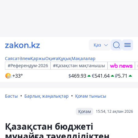
Қаз
Саясат
Әлем
Қаржы
Оқиға
Құқық
Мақалалар
#Референдум-2026
#Қазақстан мақтанышы
+33°
$
469.93
€
541.64
₽
5.71
Басты
Барлық жаңалықтар
Қоғам тынысы
Қоғам
15:54, 12 ақпан 2026
Қазақстан бюджеті
мұнайға тәуелділіктен