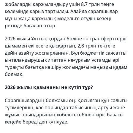
жобаларды қаржыландыру үшін 8,7 трлн теңге
көлемінде қарыз тартылды. Алайда сарапшылар
мұны жаңа қаржылық модельге өтудің кезеңі
ретінде бағалап отыр.
2026 жылы Ұлттық қордан бөлінетін трансферттерді
шамамен екі есеге қысқартып, 2,8 трлн теңгеге
дейін азайту жоспарланған. Бұл бюджеттік саясатты
ынталандырушы сипаттан неғұрлым ұстамды әрі
тұрақты бағытқа көшіру жолындағы маңызды қадам
болмақ.
2026 жылы қазынаны не күтіп тұр?
Сарапшылардың болжамы оң. Қосылған құн салығы
түсімдерінің, кәсіпорындар табысының артуы және
жұмыс орындарының көбеюі есебінен кіріс базасы
кеңейе береді деп күтілуде.