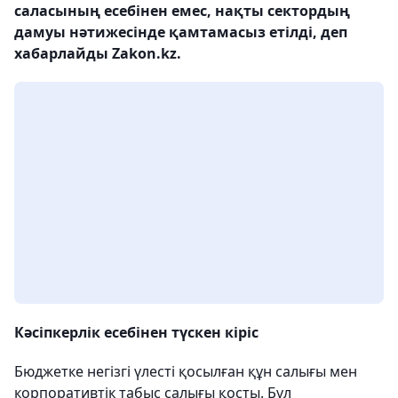
саласының есебінен емес, нақты сектордың
дамуы нәтижесінде қамтамасыз етілді, деп
хабарлайды Zakon.kz.
Кәсіпкерлік есебінен түскен кіріс
Бюджетке негізгі үлесті қосылған құн салығы мен
корпоративтік табыс салығы қосты. Бұл