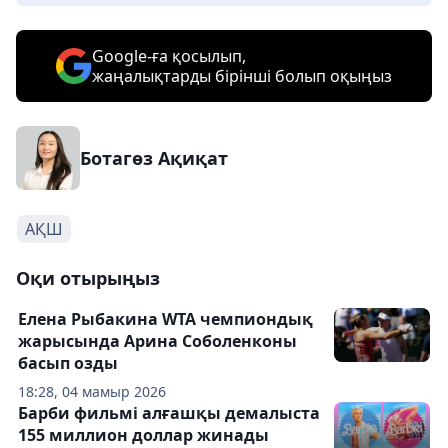
Google-ға қосылып,
жаңалықтарды бірінші болып оқыңыз
Ботагөз Ақиқат
АҚШ
Оқи отырыңыз
Елена Рыбакина WTA чемпиондық
жарысында Арина Соболенконы
басып озды
18:28, 04 мамыр 2026
Барби фильмі алғашқы демалыста
155 миллион доллар жинады