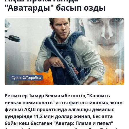
"Аватарды" басып озды
Сурет: X/TaquiBox
Режиссер Тимур Бекмамбетовтің "Казнить
нельзя помиловать" атты фантастикалық экшн-
фильмі АҚШ прокатында алғашқы демалыс
күндерінде 11,2 млн доллар жинап, бес апта
бойы көш бастаған "Аватар: Пламя и пепел"