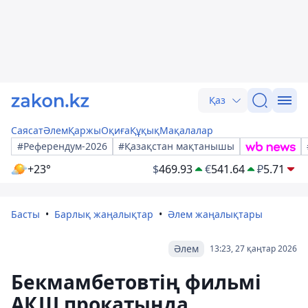
Қаз
Саясат
Әлем
Қаржы
Оқиға
Құқық
Мақалалар
#Референдум-2026
#Қазақстан мақтанышы
+23°
$
469.93
€
541.64
₽
5.71
Басты
Барлық жаңалықтар
Әлем жаңалықтары
Әлем
13:23, 27 қаңтар 2026
Бекмамбетовтің фильмі
АҚШ прокатында