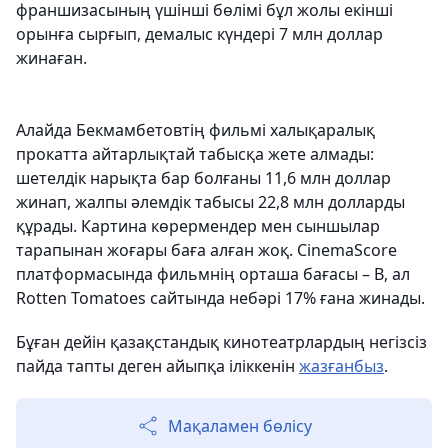
франшизасының үшінші бөлімі бұл жолы екінші
орынға сырғып, демалыс күндері 7 млн доллар
жинаған.
Алайда Бекмамбетовтің фильмі халықаралық
прокатта айтарлықтай табысқа жете алмады:
шетелдік нарықта бар болғаны 11,6 млн доллар
жинап, жалпы әлемдік табысы 22,8 млн долларды
құрады. Картина көрермендер мен сыншылар
тарапынан жоғары баға алған жоқ. CinemaScore
платформасында фильмнің орташа бағасы – B, ал
Rotten Tomatoes сайтында небәрі 17% ғана жинады.
Бұған дейін қазақстандық кинотеатрлардың негізсіз
пайда тапты деген айыпқа іліккенін
жазғанбыз
.
Мақаламен бөлісу