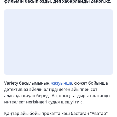
фильмін басып озды, деп хабарлайды Zakon.kz.
Variety басылымының
жазуынша
, сюжет бойынша
детектив өз әйелін өлтірді деген айыппен сот
алдында жауап береді. Ал, оның тағдырын жасанды
интеллект негізіндегі судья шешуі тиіс.
Қаңтар айы бойы прокатта көш бастаған "Аватар"