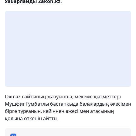
хабарлайды Zakon.kz.
Oxu.az сайтының жазуынша, мекеме қызметкері
Мушфиг Гумбатлы бастапқыда балалардың әкесімен
бірге тұрғанын, кейіннен әжесі мен атасының
қолына өткенін айтты.