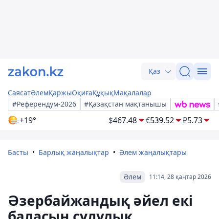
Қаз
Саясат
Әлем
Қаржы
Оқиға
Құқық
Мақалалар
#Референдум-2026
#Қазақстан мақтанышы
+19°
$
467.48
€
539.52
₽
5.73
Басты
Барлық жаңалықтар
Әлем жаңалықтары
Әлем
11:14, 28 қаңтар 2026
Әзербайжандық әйел екі
баласын сұлулық