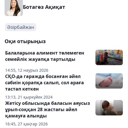
Ботагөз Ақиқат
Әзірбайжан
Оқи отырыңыз
Балаларына алимент төлемеген
семейлік жауапқа тартылды
14:55, 12 наурыз 2026
СҚО-да гаражда босанған әйел
сәбиін қорапқа салып, сол араға
тастап кеткен
13:13, 21 қыркүйек 2024
Жетісу облысында баласын аяусыз
ұрып-соққан 28 жастағы әйел
қамауға алынды
16:45, 27 қаңтар 2026