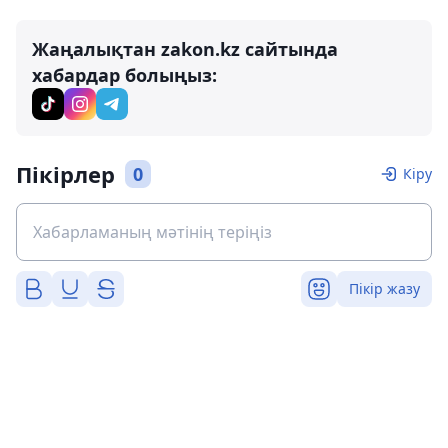
Жаңалықтан zakon.kz сайтында
хабардар болыңыз:
Пікірлер
0
Кіру
Пікір жазу