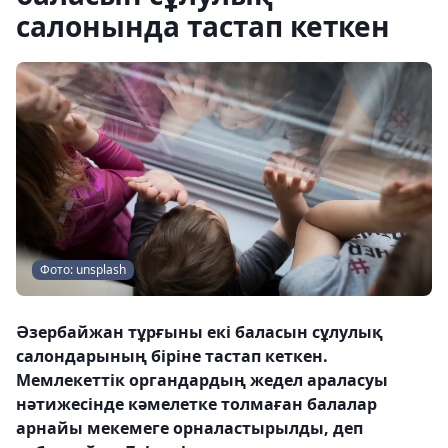
салонында тастап кеткен
Фото: unsplash
Әзербайжан тұрғыны екі баласын сұлулық
салондарының біріне тастап кеткен.
Мемлекеттік органдардың жедел араласуы
нәтижесінде кәмелетке толмаған балалар
арнайы мекемеге орналастырылды, деп