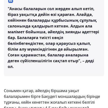
"Анасы балаларын сол жерден алып кетіп,
біраз уақытқа дейін өзі қараған. Алайда,
кейіннен балаларды құрбысының сұлулық
салонында қалдырып кеткен. Алдын ала
мәлімет бойынша, әйелдің зиянды әдеттері
бар. Балаларға тиісті көңіл
бөлінбегендіктен, олар қараусыз қалып,
білім алу мүмкіндігінен де айырылған.
Соған қарамастан, балалар аналарына
деген сүйіспеншілігін сақтап отыр", – деді
ол.
Сонымен қатар, әйелдің біршама уақыт
балаларымен бірге Бакудегі моншалардың бірінде
тұрғаны, кейін кенеттен жоғалып кеткені белгілі