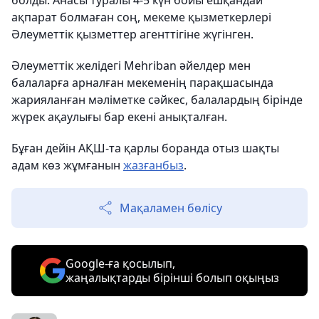
болды. Анасы туралы 4-5 күн бойы ешқандай
ақпарат болмаған соң, мекеме қызметкерлері
Әлеуметтік қызметтер агенттігіне жүгінген.
Әлеуметтік желідегі Mehriban әйелдер мен
балаларға арналған мекеменің парақшасында
жарияланған мәліметке сәйкес, балалардың бірінде
жүрек ақаулығы бар екені анықталған.
Бұған дейін АҚШ-та қарлы боранда отыз шақты
адам көз жұмғанын
жазғанбыз
.
Мақаламен бөлісу
Google-ға қосылып,
жаңалықтарды бірінші болып оқыңыз