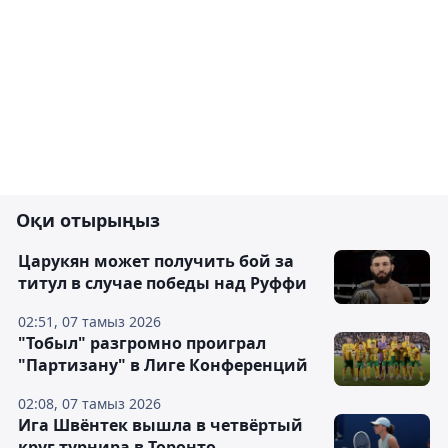
Оқи отырыңыз
Царукян может получить бой за
титул в случае победы над Руффи
02:51, 07 тамыз 2026
"Тобыл" разгромно проиграл
"Партизану" в Лиге Конференций
02:08, 07 тамыз 2026
Ига Швёнтек вышла в четвёртый
круг турнира в Торонто