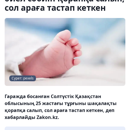
сол араға тастап кеткен
Сурет: pexels
Гаражда босанған Солтүстік Қазақстан
облысының 25 жастағы тұрғыны шақалақты
қорапқа салып, сол араға тастап кеткен, деп
хабарлайды Zakon.kz.