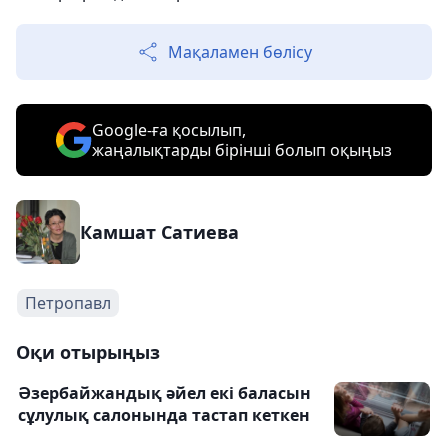
Мақаламен бөлісу
Google-ға қосылып,
жаңалықтарды бірінші болып оқыңыз
Камшат Сатиева
Петропавл
Оқи отырыңыз
Әзербайжандық әйел екі баласын
сұлулық салонында тастап кеткен