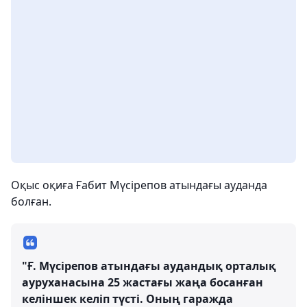
Оқыс оқиға Ғабит Мүсірепов атындағы ауданда
болған.
"Ғ. Мүсірепов атындағы аудандық орталық
ауруханасына 25 жастағы жаңа босанған
келіншек келіп түсті. Оның гаражда