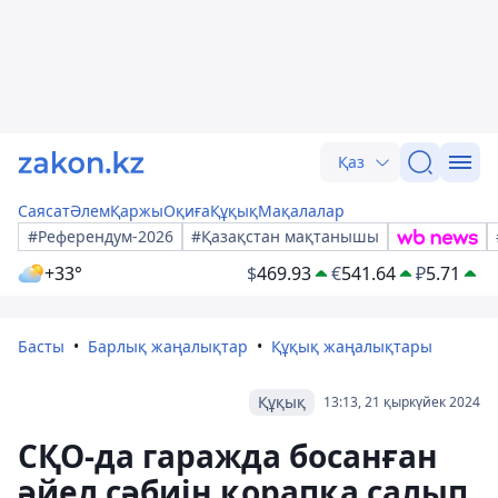
Қаз
Саясат
Әлем
Қаржы
Оқиға
Құқық
Мақалалар
#Референдум-2026
#Қазақстан мақтанышы
+33°
$
469.93
€
541.64
₽
5.71
Басты
Барлық жаңалықтар
Құқық жаңалықтары
Құқық
13:13, 21 қыркүйек 2024
СҚО-да гаражда босанған
әйел сәбиін қорапқа салып,