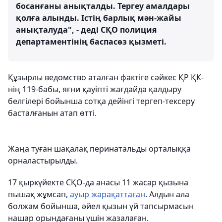
босанғаны анықталды. Тергеу амалдары
қолға алынды. Істің барлық мән-жайы
анықталуда", - деді СҚО полиция
департаментінің баспасөз қызметі.
Құзырлы ведомство аталған фактіге сәйкес ҚР ҚК-
нің 119-бабы, яғни қауіпті жағдайда қалдыру
белгілері бойынша сотқа дейінгі тергеп-тексеру
басталғанын атап өтті.
Жаңа туған шақалақ перинатальды орталыққа
орналастырылды.
17 қыркүйекте СҚО-да анасы 11 жасар қызына
пышақ жұмсап,
ауыр жарақаттаған
. Алдын ала
болжам бойынша, әйел қызын үй тапсырмасын
нашар орындағаны үшін жазалаған.