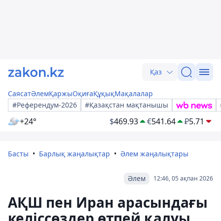
Қаз
Саясат
Әлем
Қаржы
Оқиға
Құқық
Мақалалар
#Референдум-2026
#Қазақстан мақтанышы
+24°
$
469.93
€
541.64
₽
5.71
Басты
Барлық жаңалықтар
Әлем жаңалықтары
Әлем
12:46, 05 ақпан 2026
АҚШ пен Иран арасындағы
келіссөздер өтпей қалуы