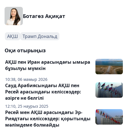
Ботагөз Ақиқат
АҚШ
Трамп Дональд
Оқи отырыңыз
АҚШ пен Иран арасындағы ымыра
бұзылуы мүмкін
10:38, 06 мамыр 2026
Сауд Арабиясындағы АҚШ пен
Ресей арасындағы келіссөздер:
әзірге не белгілі
12:10, 25 наурыз 2025
Ресей мен АҚШ арасындағы Эр-
Риядтағы келіссөздер: қорытынды
мәлімдеме болмайды