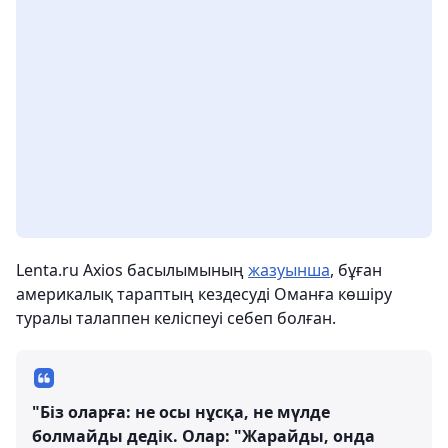
Lenta.ru Axios басылымының
жазуынша
, бұған
америкалық тараптың кездесуді Оманға көшіру
туралы талаппен келіспеуі себеп болған.
"Біз оларға: не осы нұсқа, не мүлде
болмайды дедік. Олар: "Жарайды, онда