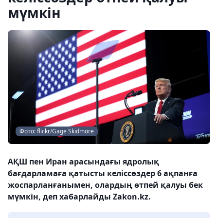
мүмкін
Фото: flickr/Gage Skidmore
АҚШ пен Иран арасындағы ядролық
бағдарламаға қатысты келіссөздер 6 ақпанға
жоспарланғанымен, олардың өтпей қалуы бек
мүмкін, деп хабарлайды Zakon.kz.