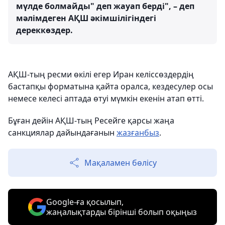
мүлде болмайды" деп жауап берді", – деп
мәлімдеген АҚШ әкімшілігіндегі
дереккөздер.
АҚШ-тың ресми өкілі егер Иран келіссөздердің
бастапқы форматына қайта оралса, кездесулер осы
немесе келесі аптада өтуі мүмкін екенін атап өтті.
Бұған дейін АҚШ-тың Ресейге қарсы жаңа
санкциялар дайындағанын
жазғанбыз
.
Мақаламен бөлісу
Google-ға қосылып,
жаңалықтарды бірінші болып оқыңыз