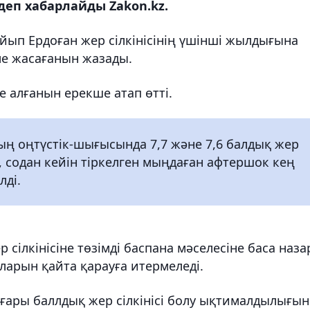
деп хабарлайды Zakon.kz.
ып Ердоған жер сілкінісінің үшінші жылдығына
ме жасағанын жазады.
 алғанын ерекше атап өтті.
ң оңтүстік-шығысында 7,7 және 7,6 балдық жер
і, содан кейін тіркелген мыңдаған афтершок кең
лді.
р сілкінісіне төзімді баспана мәселесіне баса наза
ларын қайта қарауға итермеледі.
оғары баллдық жер сілкінісі болу ықтималдылығын