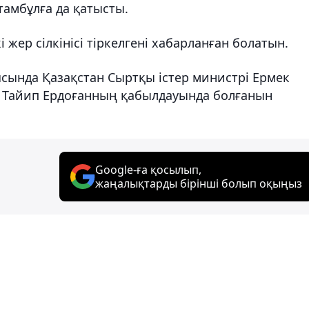
амбұлға да қатысты.
жер сілкінісі тіркелгені хабарланған болатын.
ясында Қазақстан Сыртқы істер министрі Ермек
п Тайип Ердоғанның қабылдауында болғанын
Google-ға қосылып,
жаңалықтарды бірінші болып оқыңыз