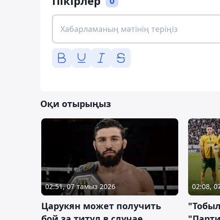
Пікірлер
0
Оқи отырыңыз
02:51, 07 тамыз 2026
02:08, 
Царукян может получить
"Тобыл
бой за титул в случае
"Парти