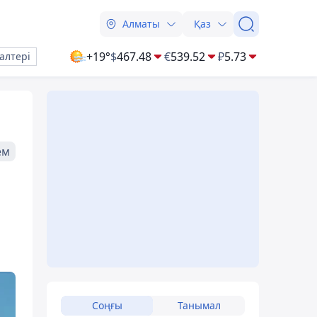
Алматы
Қаз
+19°
$
467.48
€
539.52
₽
5.73
алтері
ем
Соңғы
Танымал