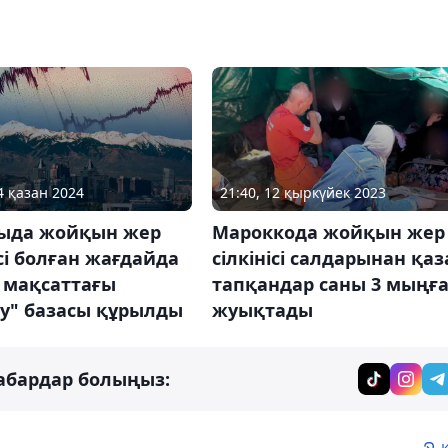
4 қазан 2024
21:40, 12 қыркүйек 2023
ыда жойқын жер
Мароккода жойқын жер
ісі болған жағдайда
сілкінісі салдарынан қаз
 мақсаттағы
тапқандар саны 3 мыңғ
ау" базасы құрылды
жуықтады
абардар болыңыз: