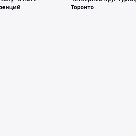
ренций
Торонто