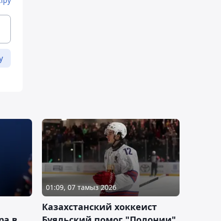
Кіру
у
01:09, 07 тамыз 2026
Казахстанский хоккеист
ра в
Буяльский помог "Полонии"