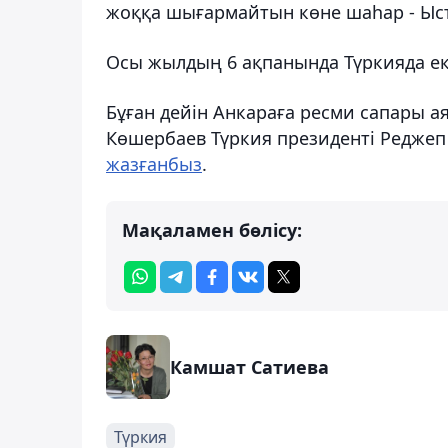
жоққа шығармайтын көне шаһар - Ыст
Осы жылдың 6 ақпанында Түркияда екі 
Бұған дейін Анкараға ресми сапары а
Көшербаев Түркия президенті Редже
жазғанбыз
.
Мақаламен бөлісу:
Камшат Сатиева
Түркия