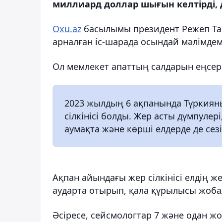
миллиард доллар шығын келтірді, 
Oxu.az
басылымы президент Режеп Тай
арналған іс-шарада осындай мәлімде
Ол мемлекет апаттың салдарын еңсере
2023 жылдың 6 ақпанында Түркияны
сілкінісі болды. Жер асты дүмпулер
аумақта және көрші елдерде де сезі
Ақпан айындағы жер сілкінісі елдің же
аударта отырып, қала құрылысы жоба
Әсіресе, сейсмологтар 7 және одан ж