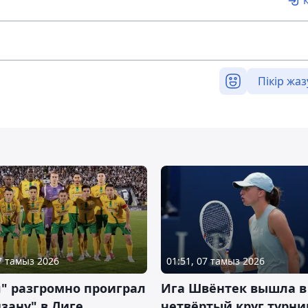
Пікір жаз
07 тамыз 2026
01:51, 07 тамыз 2026
" разгромно проиграл
Ига Швёнтек вышла в
зану" в Лиге
четвёртый круг турни