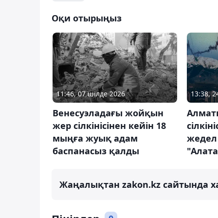
Оқи отырыңыз
11:46, 07 шілде 2026
13:38, 2
Венесуэладағы жойқын
Алмат
жер сілкінісінен кейін 18
сілкін
мыңға жуық адам
жедел
баспанасыз қалды
"Алат
Жаңалықтан zakon.kz сайтында х