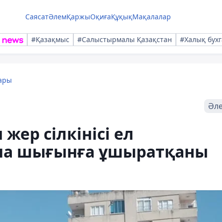
Саясат
Әлем
Қаржы
Оқиға
Құқық
Мақалалар
#Қазақмыс
#Салыстырмалы Қазақстан
#Халық бухг
ары
Әл
ер сілкінісі ел
ша шығынға ұшыратқаны