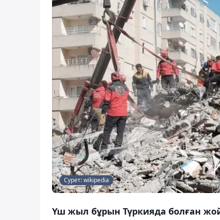
Сурет: wikipedia
Үш жыл бұрын Түркияда болған жой