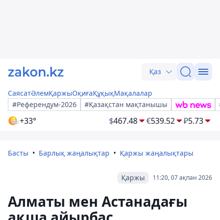
Қаз
Саясат
Әлем
Қаржы
Оқиға
Құқық
Мақалалар
#Референдум-2026
#Қазақстан мақтанышы
+33°
$
467.48
€
539.52
₽
5.73
Басты
Барлық жаңалықтар
Қаржы жаңалықтары
Қаржы
11:20, 07 ақпан 2026
Алматы мен Астанадағы
ақша айырбас