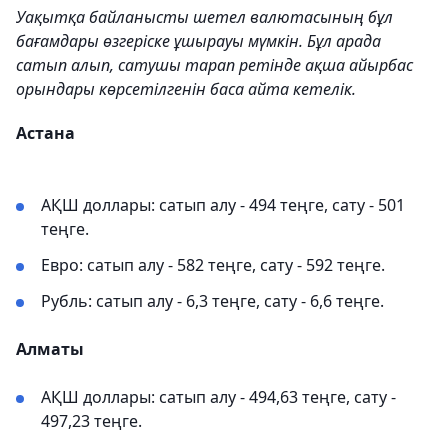
Уақытқа байланысты шетел валютасының бұл
бағамдары өзгеріске ұшырауы мүмкін. Бұл арада
сатып алып, сатушы тарап ретінде ақша айырбас
орындары көрсетілгенін баса айта кетелік.
Астана
АҚШ доллары: сатып алу - 494 теңге, сату - 501
теңге.
Евро: сатып алу - 582 теңге, сату - 592 теңге.
Рубль: сатып алу - 6,3 теңге, сату - 6,6 теңге.
Алматы
АҚШ доллары: сатып алу - 494,63 теңге, сату -
497,23 теңге.