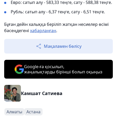
Евро: сатып алу - 583,33 теңге, сату - 588,38 теңге.
Рубль: сатып алу - 6,37 теңге, сату - 6,51 теңге.
Бұған дейін халыққа беріліп жатқан несиелер өсімі
бәсеңдегені
хабарланған
.
Мақаламен бөлісу
Google-ға қосылып,
жаңалықтарды бірінші болып оқыңыз
Камшат Сатиева
Алматы
Астана