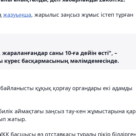
ң
жазуынша
, жарылыс заңсыз жұмыс істеп тұрған
 жараланғандар саны 10-ға дейін өсті", –
сы күрес басқармасының мәлімдемесінде.
а байланысты құқық қорғау органдары екі адамды
 билік аймақтағы заңсыз тау-кен жұмыстарына қа
ып жатыр.
ҚК басшысы өз отставкасы туралы пікір білдірген