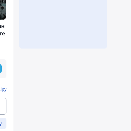
ан
ге
Кіру
у