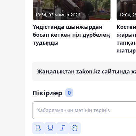
13:54, 03 мамыр 2026
12:04, 2
Үндістанда шынжырдан
Косте
босап кеткен піл дүрбелең
жарыл
тудырды
тапқа
жатыр
Жаңалықтан zakon.kz сайтында х
Пікірлер
0