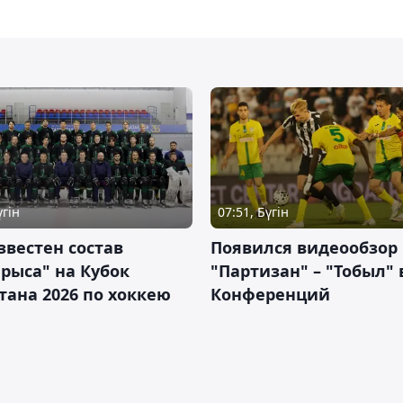
үгін
07:51, Бүгін
звестен состав
Появился видеообзор
рыса" на Кубок
"Партизан" – "Тобыл" 
тана 2026 по хоккею
Конференций