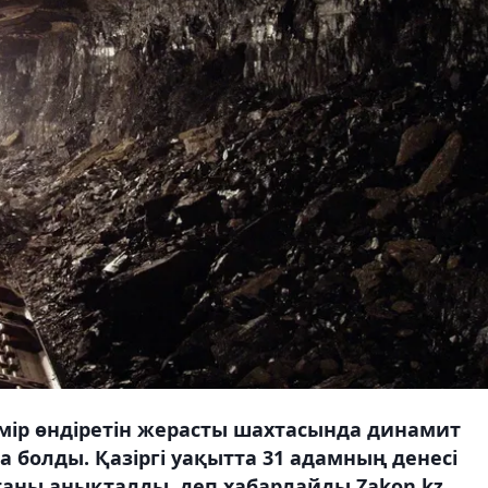
мір өндіретін жерасты шахтасында динамит
 болды. Қазіргі уақытта 31 адамның денесі
ғаны анықталды, деп хабарлайды Zakon.kz.