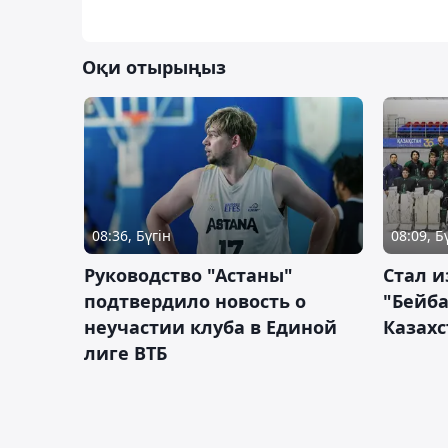
Оқи отырыңыз
08:36, Бүгін
08:09, Б
Руководство "Астаны"
Стал и
подтвердило новость о
"Бейба
неучастии клуба в Единой
Казахс
лиге ВТБ