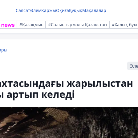
Саясат
Әлем
Қаржы
Оқиға
Құқық
Мақалалар
#Қазақмыс
#Салыстырмалы Қазақстан
#Халық бухг
ары
Әл
шахтасындағы жарылыстан
ы артып келеді