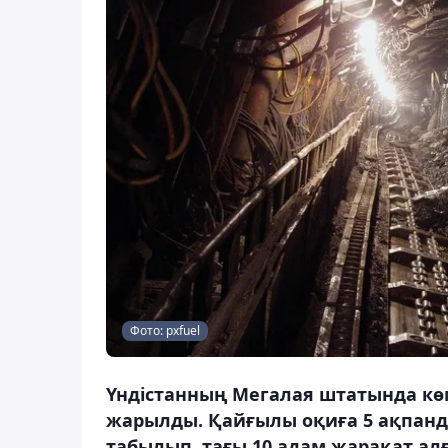
Фото: pxfuel
Үндістанның Мегалая штатында кө
жарылды. Қайғылы оқиға 5 ақпанда
табылып, тағы 10 адам жарақат ал