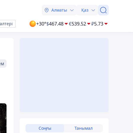
Алматы
Қаз
+30°
$
467.48
€
539.52
₽
5.73
алтері
ем
Соңғы
Танымал