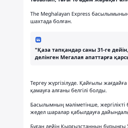
The Meghalayan Express басылымыны
шахтада болған.
"Қаза тапқандар саны 31-ге дейін,
делінген Мегалая апаттарға қар
Тергеу жүргізілуде. Қайғылы жағдайғ
қамауға алғаны белгілі болды.
Басылымның мәліметінше, жергілікті
жедел шаралар қабылдауға дайындал
Бұған дейін Қырғызстанның бұрынғы Ұ