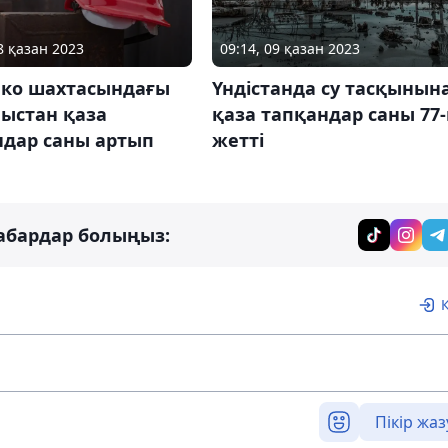
8 қазан 2023
09:14, 09 қазан 2023
нко шахтасындағы
Үндістанда су тасқынын
ыстан қаза
қаза тапқандар саны 77-
ндар саны артып
жетті
абардар болыңыз:
Пікір жаз