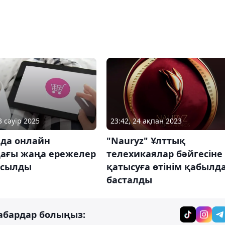
3 сәуір 2025
23:42, 24 ақпан 2023
яда онлайн
"Nauryz" Ұлттық
дағы жаңа ережелер
телехикаялар бәйгесіне
осылды
қатысуға өтінім қабылд
басталды
абардар болыңыз: