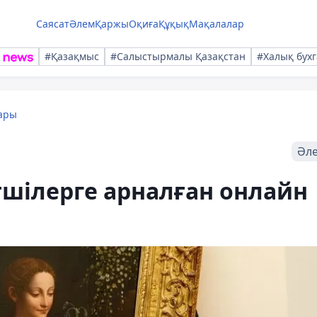
Саясат
Әлем
Қаржы
Оқиға
Құқық
Мақалалар
#Қазақмыс
#Салыстырмалы Қазақстан
#Халық бухг
ары
Әл
шілерге арналған онлайн