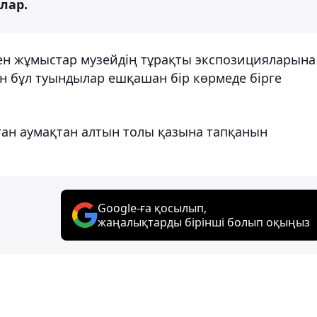
лар.
ен жұмыстар музейдің тұрақты экспозицияларына
ейін бұл туындылар ешқашан бір көрмеде бірге
ған аумақтан алтын толы қазына тапқанын
Google-ға қосылып,
жаңалықтарды бірінші болып оқыңыз