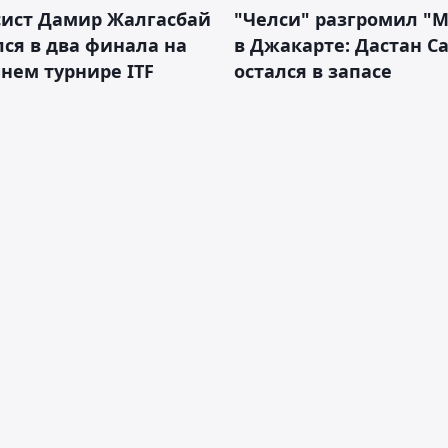
сист Дамир Жалгасбай
"Челси" разгромил "
ся в два финала на
в Джакарте: Дастан С
нем турнире ITF
остался в запасе