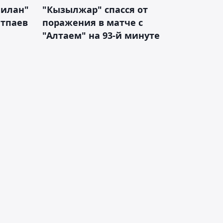
Милан"
"Кызылжар" спасся от
атпаев
поражения в матче с
"Алтаем" на 93-й минуте