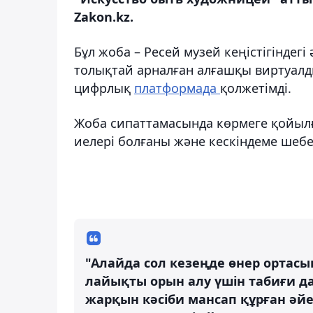
Zakon.kz.
Бұл жоба – Ресей музей кеңістігіндег
толықтай арналған алғашқы виртуалд
цифрлық
платформада
қолжетімді.
Жоба сипаттамасында көрмеге қойыл
иелері болғаны және кескіндеме шеберл
"Алайда сол кезеңде өнер ортасы
лайықты орын алу үшін табиғи дар
жарқын кәсіби мансап құрған әй