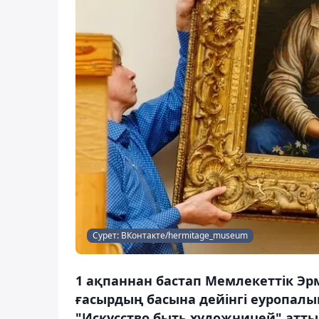
Сурет: ВКонтакте/hermitage_museum
1 ақпаннан бастап Мемлекеттік Эр
ғасырдың басына дейінгі еуропалы
"Искусство быть художницей" атты