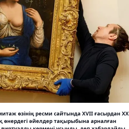
митаж өзінің ресми сайтында XVII ғасырдан XX
қ өнердегі әйелдер тақырыбына арналған
 виртуалды көрмені ұсынды, деп хабарлайды