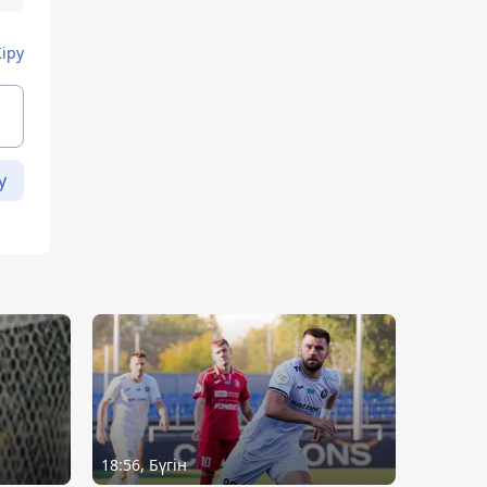
Кіру
у
18:56, Бүгін