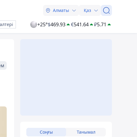
Алматы
Қаз
+25°
$
469.93
€
541.64
₽
5.71
алтері
ем
Соңғы
Танымал