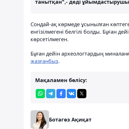
танытқан",- деді ұйымдастырушы
Сондай-ақ көрмеде ұсынылған көптег
енгізілмегені белгілі болды. Бұған д
көрсетілмеген.
Бұған дейін археологтардың миналан
жазғанбыз
.
Мақаламен бөлісу:
Ботагөз Ақиқат