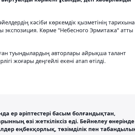
і әйелдердің кәсіби көркемдік қызметінің тарихына
ы экспозиция. Көрме "Небесного Эрмитажа" атты
ған туындылардың авторлары айрықша талант
ігі жоғары деңгейлі екені атап өтілді.
нда ер әріптестері басым болғандықтан,
ынның өзі жеткіліксіз еді. Бейнелеу өнерінде
елдер еңбекқорлық, төзімділік пен табандылы