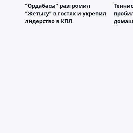
"Ордабасы" разгромил
Тенни
"Жетысу" в гостях и укрепил
пробил
лидерство в КПЛ
домаш