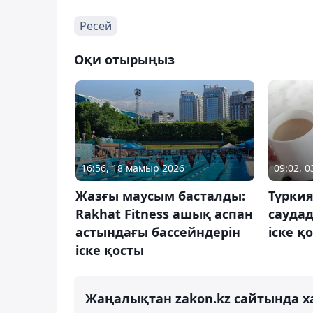
Ресей
Оқи отырыңыз
16:56, 18 мамыр 2026
09:02, 0
Жазғы маусым басталды:
Түрки
Rakhat Fitness ашық аспан
сауда
астындағы бассейндерін
іске қ
іске қосты
Жаңалықтан zakon.kz сайтында х