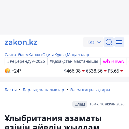
Қаз
Саясат
Әлем
Қаржы
Оқиға
Құқық
Мақалалар
#Референдум-2026
#Қазақстан мақтанышы
+24°
$
466.08
€
538.56
₽
5.65
Басты
Барлық жаңалықтар
Әлем жаңалықтары
Әлем
10:47, 16 ақпан 2026
Ұлыбритания азаматы
өзінің әйелін жылдам