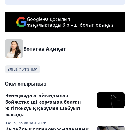
Google-ға қосылып,
жаңалықтарды бірінші болып оқыңыз
Ботагөз Ақиқат
Ұлыбритания
Оқи отырыңыз
Венецияда ағайындылар
бойжеткенді қорғамақ болған
жігітке суық қарумен шабуыл
жасады
14:15, 26 ақпан 2026
Қытайлық гиперкар жылдамдық