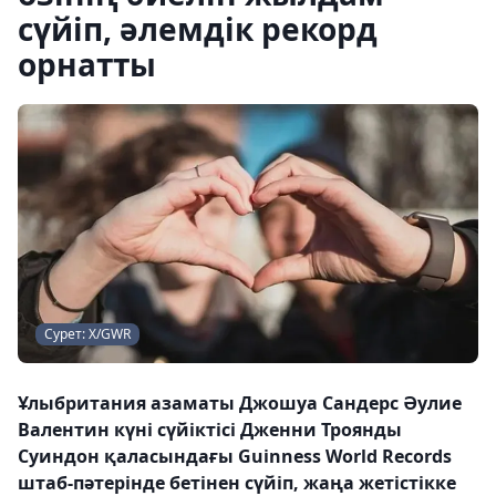
сүйіп, әлемдік рекорд
орнатты
Сурет: Х/GWR
Ұлыбритания азаматы Джошуа Сандерс Әулие
Валентин күні сүйіктісі Дженни Троянды
Суиндон қаласындағы Guinness World Records
штаб-пәтерінде бетінен сүйіп, жаңа жетістікке