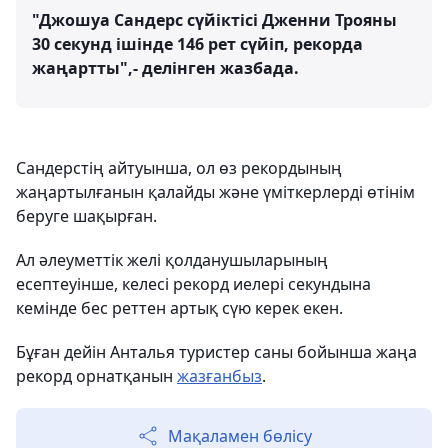
"Джошуа Сандерс сүйіктісі Дженни Трояны
30 секунд ішінде 146 рет сүйіп, рекорда
жаңартты",- делінген жазбада.
Сандерстің айтуынша, ол өз рекордының
жаңартылғанын қалайды және үміткерлерді өтінім
беруге шақырған.
Ал әлеуметтік желі қолданушыларының
есептеуінше, келесі рекорд иелері секундына
кемінде бес реттен артық сүю керек екен.
Бұған дейін Анталья туристер саны бойынша жаңа
рекорд орнатқанын
жазғанбыз
.
Мақаламен бөлісу