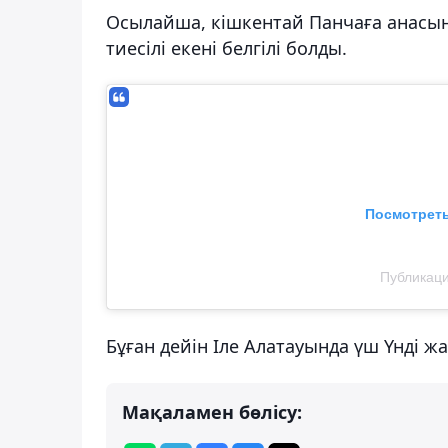
Осылайша, кішкентай Панчаға анасын
тиесілі екені белгілі болды.
Посмотреть
Публикаци
Бұған дейін Іле Алатауында үш Үнді ж
Мақаламен бөлісу: