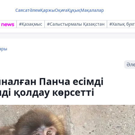
Саясат
Әлем
Қаржы
Оқиға
Құқық
Мақалалар
#Қазақмыс
#Салыстырмалы Қазақстан
#Халық бухг
ары
Әл
налған Панча есімді
ді қолдау көрсетті