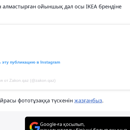
 алмастырған ойыншық дәл осы IKEA брендіне
 эту публикацию в Instagram
я от Zakon.qaz (@zakon.qaz)
айрасы фототұзаққа түскенін
жазғанбыз
.
Google-ға қосылып,
жаңалықтарды бірінші болып оқыңыз