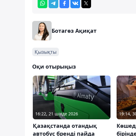
Ботагөз Ақиқат
Қызықты
Оқи отырыңыз
16:22, 21 шілде 2026
19:14, 
Қазақстанда отандық
Көшед
автобус бренді пайда
бірінд