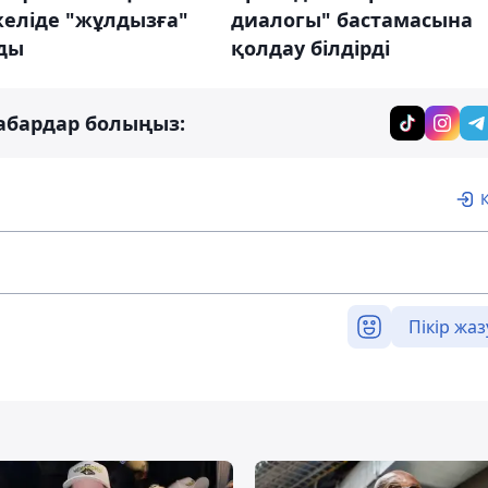
желіде "жұлдызға"
диалогы" бастамасына
ды
қолдау білдірді
абардар болыңыз:
Пікір жаз