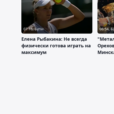
07:16, Бүгін
06:54, Б
Елена Рыбакина: Не всегда
"Мета
физически готова играть на
Орехов
максимум
Минск