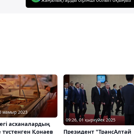
30 мамыр 2023
09:26, 01 қыркүйек 2025
егі асханалардың
е түстенген Қонаев
Президент "ТрансАлтай