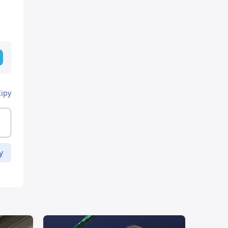
Кіру
у