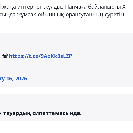
 жаңа интернет-жұлдыз Панчаға байланысты X
шасында жұмсақ ойыншық-орангутанның суретін
! 🐒
https://t.co/9AbKk8sLZP
y 16, 2026
н тауардың сипаттамасында.