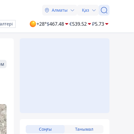
Алматы
Қаз
+28°
$
467.48
€
539.52
₽
5.73
алтері
ем
Соңғы
Танымал