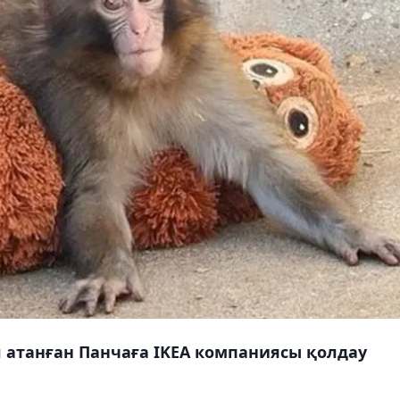
атанған Панчаға IKEA компаниясы қолдау