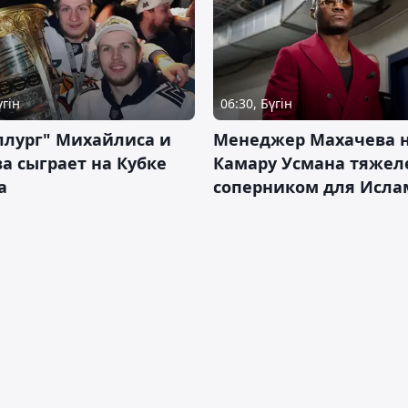
үгін
06:30, Бүгін
ллург" Михайлиса и
Менеджер Махачева 
а сыграет на Кубке
Камару Усмана тяже
а
соперником для Исла