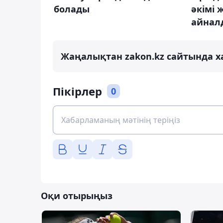
болады
әкімі 
айнал
Жаңалықтан zakon.kz сайтында х
Пікірлер
0
Оқи отырыңыз