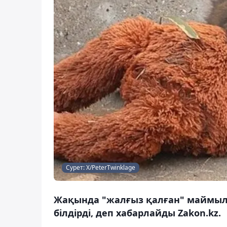
Сурет: Х/PeterTwinklage
Жақында "жалғыз қалған" маймыл 
білдірді, деп хабарлайды Zakon.kz.