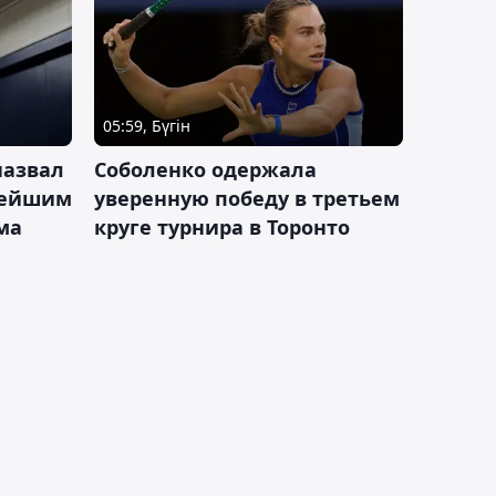
05:59, Бүгін
назвал
Соболенко одержала
лейшим
уверенную победу в третьем
ма
круге турнира в Торонто