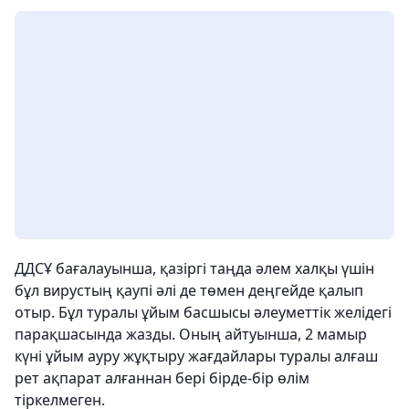
ДДСҰ бағалауынша, қазіргі таңда әлем халқы үшін
бұл вирустың қаупі әлі де төмен деңгейде қалып
отыр. Бұл туралы ұйым басшысы әлеуметтік желідегі
парақшасында жазды. Оның айтуынша, 2 мамыр
күні ұйым ауру жұқтыру жағдайлары туралы алғаш
рет ақпарат алғаннан бері бірде-бір өлім
тіркелмеген.