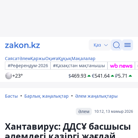
Қаз
Саясат
Әлем
Қаржы
Оқиға
Құқық
Мақалалар
#Референдум-2026
#Қазақстан мақтанышы
+23°
$
469.93
€
541.64
₽
5.71
Басты
Барлық жаңалықтар
Әлем жаңалықтары
Әлем
10:12, 13 мамыр 2026
Хантавирус: ДДСҰ басшысы
әлемдегі қазіргі жағдай