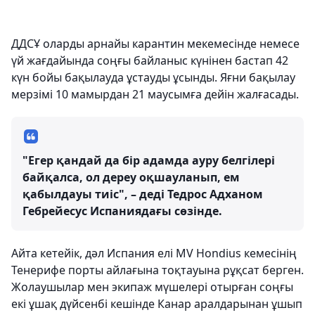
ДДСҰ оларды арнайы карантин мекемесінде немесе
үй жағдайында соңғы байланыс күнінен бастап 42
күн бойы бақылауда ұстауды ұсынды. Яғни бақылау
мерзімі 10 мамырдан 21 маусымға дейін жалғасады.
"Егер қандай да бір адамда ауру белгілері
байқалса, ол дереу оқшауланып, ем
қабылдауы тиіс", – деді Тедрос Адханом
Гебрейесус Испаниядағы сөзінде.
Айта кетейік, дәл Испания елі MV Hondius кемесінің
Тенерифе порты айлағына тоқтауына рұқсат берген.
Жолаушылар мен экипаж мүшелері отырған соңғы
екі ұшақ дүйсенбі кешінде Канар аралдарынан ұшып