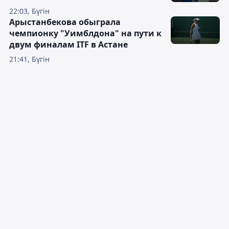
22:03, Бүгін
Арыстанбекова обыграла
чемпионку "Уимблдона" на пути к
двум финалам ITF в Астане
21:41, Бүгін