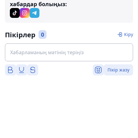
хабардар болыңыз:
Пікірлер
0
Кіру
Пікір жазу