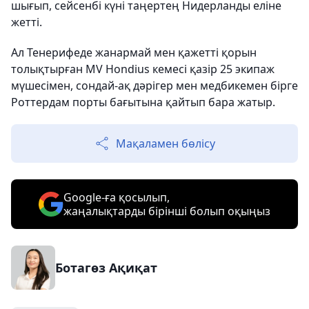
шығып, сейсенбі күні таңертең Нидерланды еліне
жетті.
Ал Тенерифеде жанармай мен қажетті қорын
толықтырған MV Hondius кемесі қазір 25 экипаж
мүшесімен, сондай-ақ дәрігер мен медбикемен бірге
Роттердам порты бағытына қайтып бара жатыр.
Мақаламен бөлісу
Google-ға қосылып,
жаңалықтарды бірінші болып оқыңыз
Ботагөз Ақиқат