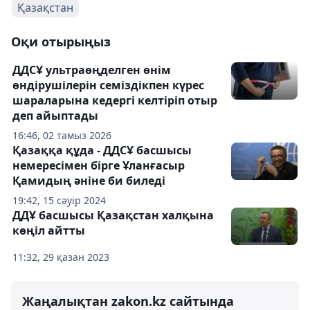
Қазақстан
Оқи отырыңыз
ДДСҰ ультраөңделген өнім
өндірушілерін семіздікпен күрес
шараларына кедергі келтіріп отыр
деп айыптады
16:46, 02 тамыз 2026
Қазаққа құда - ДДСҰ басшысы
немересімен бірге Ұланғасыр
Қамидың әніне би биледі
19:42, 15 сәуір 2024
ДДҰ басшысы Қазақстан халқына
көңіл айтты
11:32, 29 қазан 2023
Жаңалықтан zakon.kz сайтында