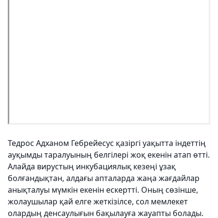
Тедрос Адханом Гебрейесус қазіргі уақытта індеттің
ауқымды таралуының белгілері жоқ екенін атап өтті.
Алайда вирустың инкубациялық кезеңі ұзақ
болғандықтан, алдағы апталарда жаңа жағдайлар
анықталуы мүмкін екенін ескертті. Оның сөзінше,
жолаушылар қай елге жеткізілсе, сол мемлекет
олардың денсаулығын бақылауға жауапты болады.