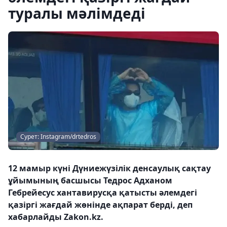
туралы мәлімдеді
Сурет: Instagram/drtedros
12 мамыр күні Дүниежүзілік денсаулық сақтау
ұйымының басшысы Тедрос Адханом
Гебрейесус хантавирусқа қатысты әлемдегі
қазіргі жағдай жөнінде ақпарат берді, деп
хабарлайды Zakon.kz.