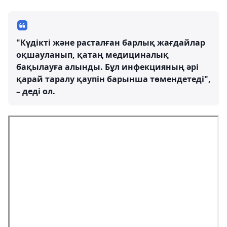
"Күдікті және расталған барлық жағдайлар
оқшауланып, қатаң медициналық
бақылауға алынды. Бұл инфекцияның әрі
қарай таралу қаупін барынша төмендетеді",
– деді ол.