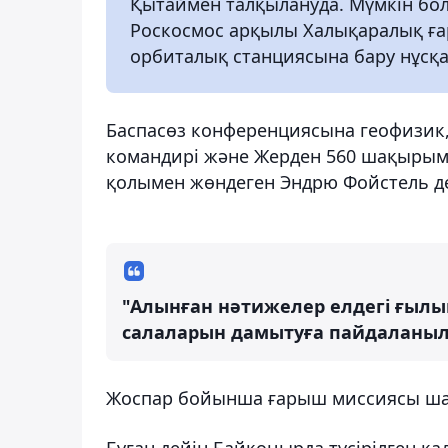
Қытаймен талқылануда. Мүмкін бо
Роскосмос арқылы Халықаралық ға
орбиталық станциясына бару нұсқ
Баспасөз конференциясына геофизик
командирі және Жерден 560 шақырым 
қолымен жөндеген Эндрю Фойстель д
"Алынған нәтижелер елдегі ғылы
салаларын дамытуға пайдаланылм
Жоспар бойынша ғарыш миссиясы шам
Бұған дейін Байқоңырда түсірілген к