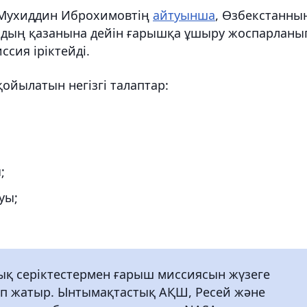
 Мухиддин Иброхимовтің
айтуынша
, Өзбекстанны
лдың қазанына дейін ғарышқа ұшыру жоспарланы
ссия іріктейді.
ойылатын негізгі талаптар:
;
уы;
лық серіктестермен ғарыш миссиясын жүзеге
іп жатыр. Ынтымақтастық АҚШ, Ресей және