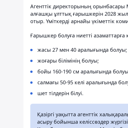
Агенттік директорының орынбасары
алғашқы ұлттық ғарышкерін 2028 жы
отыр. Үміткерді арнайы үкіметтік коми
Ғарышкер болуға ниетті азаматтарға қ
жасы 27 мен 40 аралығында болуы;
жоғары білімінің болуы;
бойы 160-190 см аралығында болуы
салмағы 50-95 келі аралығында бол
шет тілдерін білуі.
Қазіргі уақытта агенттік халықара
асыру бойынша келіссөздер жүргіз