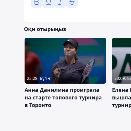
Оқи отырыңыз
23:28, Бүгін
23:09, Б
Анна Данилина проиграла
Елена 
на старте топового турнира
вышла 
в Торонто
турнир