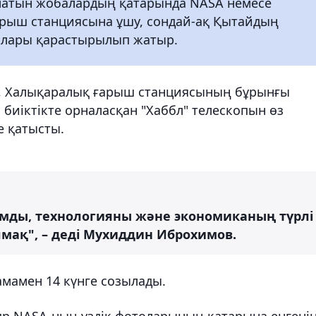
латын жобалардың қатарында NASA немесе
рыш станциясына ұшу, сондай-ақ Қытайдың
алары қарастырылып жатыр.
, Халықаралық ғарыш станциясының бұрынғы
биіктікте орналасқан "Хаббл" телескопын өз
е қатысты.
мды, технологияны және экономиканың түрлі
ақ", – деді Мухиддин Иброхимов.
амен 14 күнге созылады.
адр NASA-ның үздік фотоларының қатарына енгені