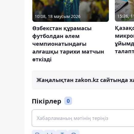
15:26, 
10:08, 18 маусым 2026
Қазақ
Өзбекстан құрамасы
микро
футболдан әлем
ұйымд
чемпионатындағы
талапт
алғашқы тарихи матчын
өткізді
Жаңалықтан zakon.kz сайтында х
Пікірлер
0