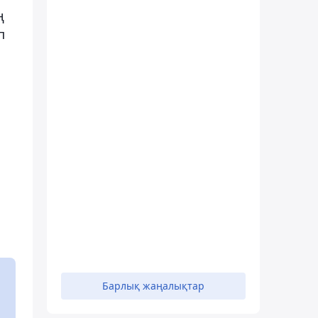
ң
п
Барлық жаңалықтар