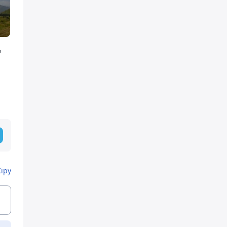
ң
Кіру