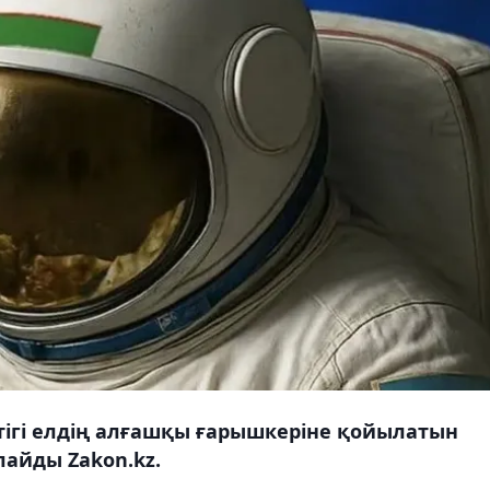
ттігі елдің алғашқы ғарышкеріне қойылатын
айды Zakon.kz.