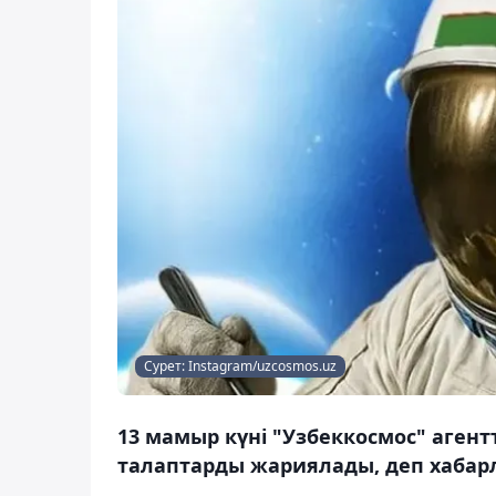
Сурет: Instagram/uzcosmos.uz
13 мамыр күні "Узбеккосмос" аген
талаптарды жариялады, деп хабарл