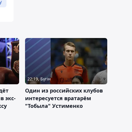
у
22:19, Бүгін
дёт
Один из российских клубов
 экс-
интересуется вратарём
ксу
"Тобыла" Устименко