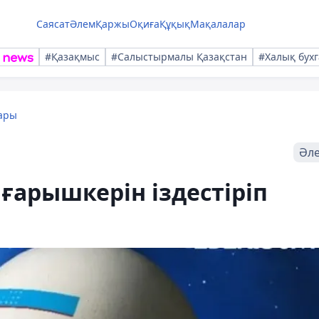
Саясат
Әлем
Қаржы
Оқиға
Құқық
Мақалалар
#Қазақмыс
#Салыстырмалы Қазақстан
#Халық бухг
ары
Әл
ғарышкерін іздестіріп