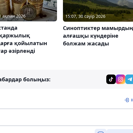
11 ақпан 2026
15:07, 30 сәуір 2026
станда
Синоптиктер мамырды
қаржылық
алғашқы күндеріне
арға қойылатын
болжам жасады
ар әзірленді
абардар болыңыз: