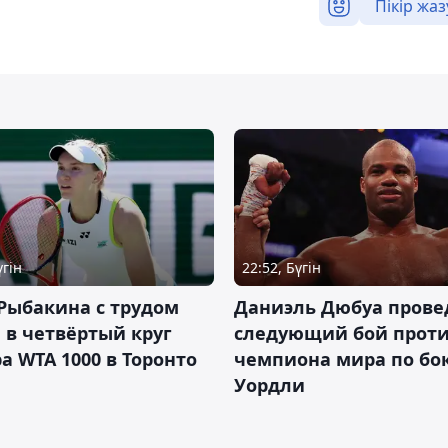
Пікір жаз
үгін
22:52, Бүгін
Рыбакина с трудом
Даниэль Дюбуа прове
в четвёртый круг
следующий бой против
а WTA 1000 в Торонто
чемпиона мира по бо
Уордли