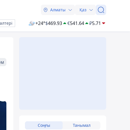
Алматы
Қаз
+24°
$
469.93
€
541.64
₽
5.71
алтері
ем
Соңғы
Танымал