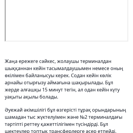
Жаңа ережеге сәйкес, жолаушы терминалдан
шыққаннан кейін тасымалдаушымен немесе оның
өкілімен байланысуы керек. Содан кейін көлік
арнайы отырғызу аймағына шақырылады. Бұл
жерде алғашқы 15 минут тегін, ал одан кейін күту
уақыты ақылы болады.
Әуежай әкімшілігі бұл өзгерісті тұрақ орындарының
шамадан тыс жүктелуімен және №2 терминалдағы
тәртіпті реттеу қажеттілігімен түсіндірді. Бұл
шектеулер топтық трансферлерге әсер етпейді.