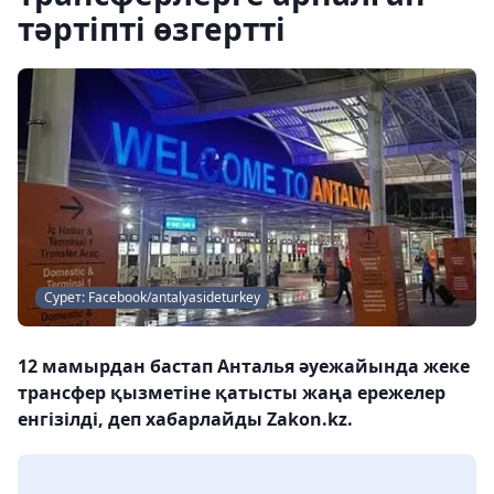
тәртіпті өзгертті
Сурет: Facebook/antalyasideturkey
12 мамырдан бастап Анталья әуежайында жеке
трансфер қызметіне қатысты жаңа ережелер
енгізілді, деп хабарлайды Zakon.kz.