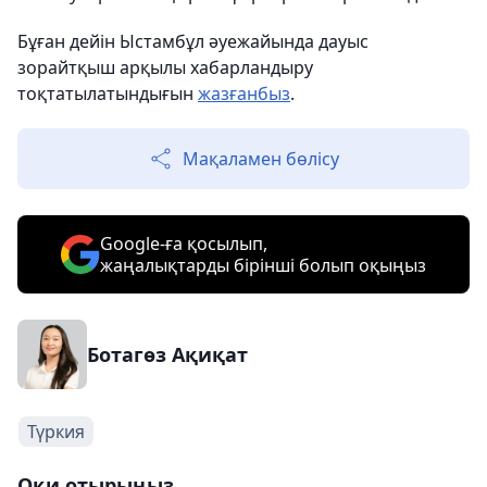
Бұған дейін Ыстамбұл әуежайында дауыс
зорайтқыш арқылы хабарландыру
тоқтатылатындығын
жазғанбыз
.
Мақаламен бөлісу
Google-ға қосылып,
жаңалықтарды бірінші болып оқыңыз
Ботагөз Ақиқат
Түркия
Оқи отырыңыз