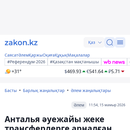
Қаз
Саясат
Әлем
Қаржы
Оқиға
Құқық
Мақалалар
#Референдум-2026
#Қазақстан мақтанышы
+31°
$
469.93
€
541.64
₽
5.71
Басты
Барлық жаңалықтар
Әлем жаңалықтары
Әлем
11:54, 15 мамыр 2026
Анталья әуежайы жеке
трансферлерге арналған