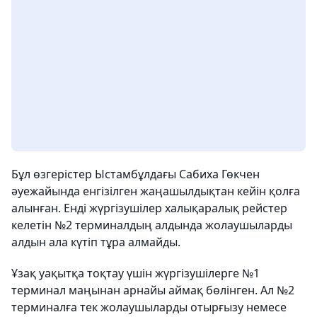
Бұл өзгерістер Ыстамбұлдағы Сабиха Гөкчен
әуежайында енгізілген жаңашылдықтан кейін қолға
алынған. Енді жүргізушілер халықаралық рейстер
келетін №2 терминалдың алдында жолаушыларды
алдын ала күтіп тұра алмайды.
Ұзақ уақытқа тоқтау үшін жүргізушілерге №1
терминал маңынан арнайы аймақ бөлінген. Ал №2
терминалға тек жолаушыларды отырғызу немесе