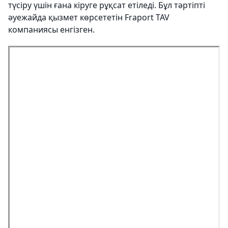
түсіру үшін ғана кіруге рұқсат етіледі. Бұл тәртіпті
әуежайда қызмет көрсететін Fraport TAV
компаниясы енгізген.