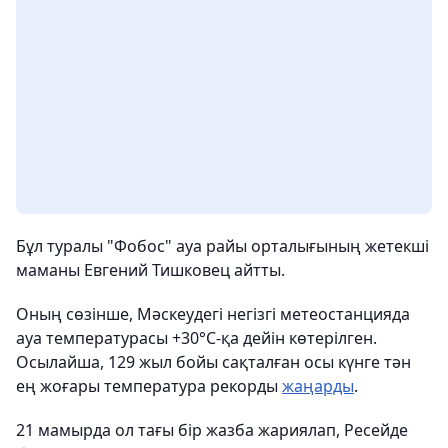
Бұл туралы "Фобос" ауа райы орталығының жетекші
маманы Евгений Тишковец айтты.
Оның сөзінше, Мәскеудегі негізгі метеостанцияда
ауа температурасы +30°C-қа дейін көтерілген.
Осылайша, 129 жыл бойы сақталған осы күнге тән
ең жоғары температура рекорды
жаңарды
.
21 мамырда ол тағы бір жазба жариялап, Ресейде