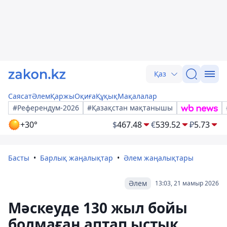
Қаз
Саясат
Әлем
Қаржы
Оқиға
Құқық
Мақалалар
#Референдум-2026
#Қазақстан мақтанышы
+30°
$
467.48
€
539.52
₽
5.73
Басты
Барлық жаңалықтар
Әлем жаңалықтары
Әлем
13:03, 21 мамыр 2026
Мәскеуде 130 жыл бойы
болмаған аптап ыстық