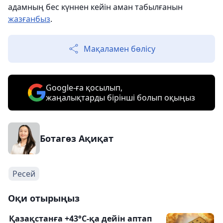
адамның бес күннен кейін аман табылғанын
жазғанбыз
.
Мақаламен бөлісу
Google-ға қосылып,
жаңалықтарды бірінші болып оқыңыз
Ботагөз Ақиқат
Ресей
Оқи отырыңыз
Қазақстанға +43°С-қа дейін аптап