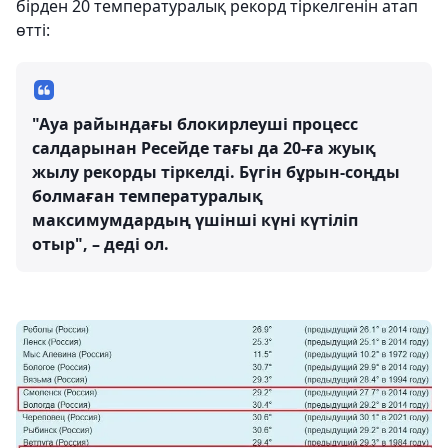
бірден 20 температуралық рекорд тіркелгенін атап
өтті:
"Ауа райындағы блокирлеуші процесс
салдарынан Ресейде тағы да 20-ға жуық
жылу рекорды тіркелді. Бүгін бұрын-соңды
болмаған температуралық
максимумдардың үшінші күні күтіліп
отыр", – деді ол.