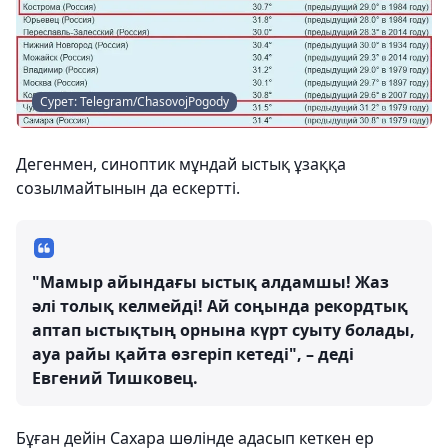
Сурет: Telegram/ChasovojPogody
Дегенмен, синоптик мұндай ыстық ұзаққа
созылмайтынын да ескертті.
"Мамыр айындағы ыстық алдамшы! Жаз
әлі толық келмейді! Ай соңында рекордтық
аптап ыстықтың орнына күрт суыту болады,
ауа райы қайта өзгеріп кетеді", – деді
Евгений Тишковец.
Бұған дейін Сахара шөлінде адасып кеткен ер