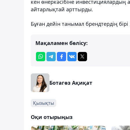
кен өнеркәсібіне инвестициялардың 
айтарлықтай арттырды.
Бұған дейін танымал брендтердің бі
Мақаламен бөлісу:
Ботагөз Ақиқат
Қызықты
Оқи отырыңыз