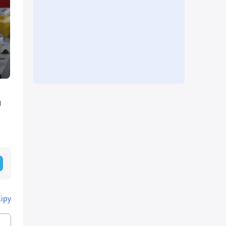
ы
Кіру