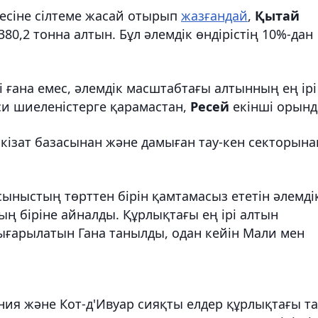
ңесіне сілтеме жасай отырып
жазғандай
,
Қытай
380,2 тонна алтын. Бұл әлемдік өндірістің 10%-дан
і ғана емес, әлемдік масштабтағы алтынның ең ірі
си шиеленістерге қарамастан,
Ресей
екінші орынд
кізат базасынан және дамыған тау-кен секторына
ыныстың төрттен бірін қамтамасыз ететін әлемді
ың біріне айналды. Құрлықтағы ең ірі алтын
шығарылатын Гана танылды, одан кейін Мали мен
ания және Кот-д'Ивуар сияқты елдер құрлықтағы та