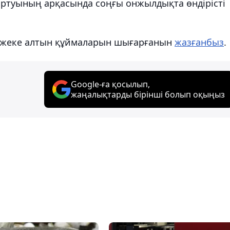
артуының арқасында соңғы онжылдықта өндірісті
рі жеке алтын құймаларын шығарғанын
жазғанбыз
.
Google-ға қосылып,
жаңалықтарды бірінші болып оқыңыз