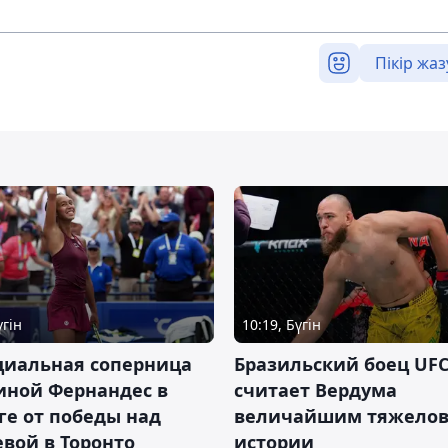
Пікір жаз
үгін
10:19, Бүгін
циальная соперница
Бразильский боец UFC
иной Фернандес в
считает Вердума
ге от победы над
величайшим тяжелов
вой в Торонто
истории