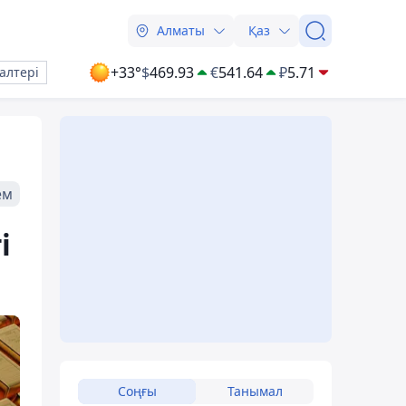
Алматы
Қаз
+33°
$
469.93
€
541.64
₽
5.71
алтері
ем
і
Соңғы
Танымал