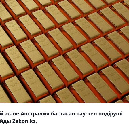
ей және Австралия бастаған тау-кен өндіруші
йды Zakon.kz.