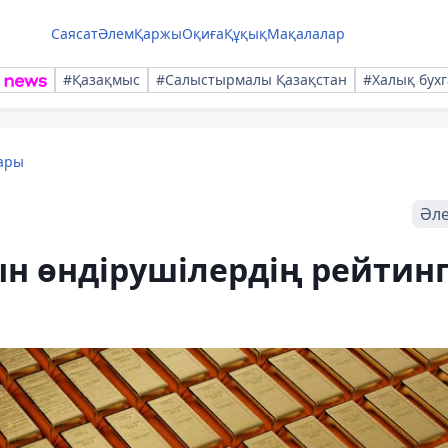
Саясат
Әлем
Қаржы
Оқиға
Құқық
Мақалалар
#Қазақмыс
#Салыстырмалы Қазақстан
#Халық бухг
ары
Әл
ын өндірушілердің рейтинг