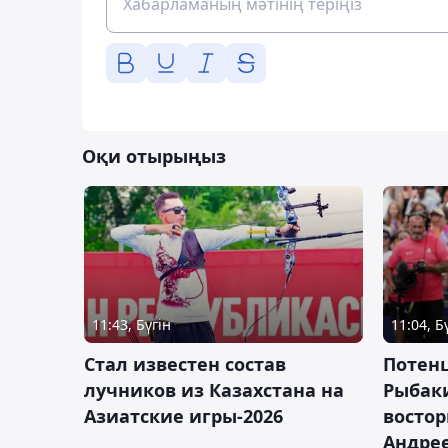
Оқи отырыңыз
11:43, Бүгін
11:04, Б
Стал известен состав
Потен
лучников из Казахстана на
Рыбак
Азиатские игры-2026
востор
Андрее