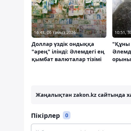
16:48, 06 тамыз 2026
10:51, 
Доллар үздік ондыққа
"Құны 
"әрең" ілінді: Әлемдегі ең
Әлемде
қымбат валюталар тізімі
орыны
Жаңалықтан zakon.kz сайтында х
Пікірлер
0