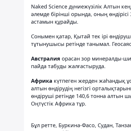
Naked Science дүниежүзілік Алтын ке
әлемде бірінші орында, оның өндірісі 
астамын құрайды.
Сонымен қатар, Қытай тек ірі өндіруш
тұтынушысы ретінде танымал. Геосая
Австралия
орасан зор минералды-ши
пайда табуды жалғастыруда.
Африка
күтпеген жерден жаһандық ұс
алтын өндірудің негізгі орталықтарын
өндіруші ретінде 140,6 тонна алтын 
Оңтүстік Африка тұр.
Бұл ретте, Буркина-Фасо, Судан, Танз