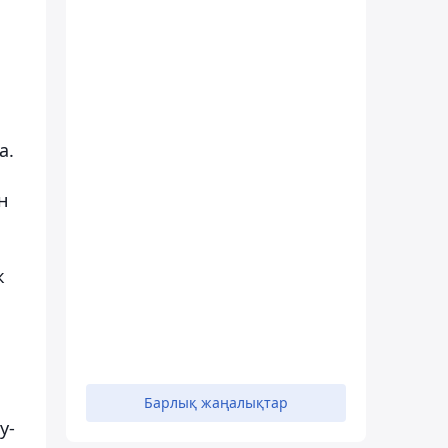
а.
н
к
Барлық жаңалықтар
у-