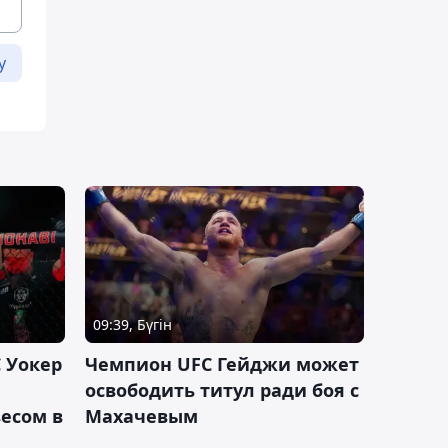
у
09:39, Бүгін
 Уокер
Чемпион UFC Гейджи может
освободить титул ради боя с
есом в
Махачевым