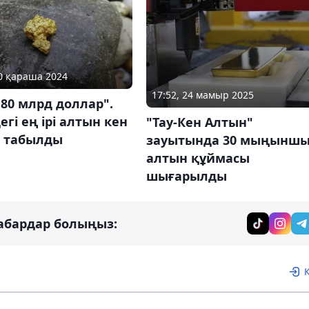
30 қараша 2024
17:52, 24 мамыр 2025
80 млрд доллар".
гі ең ірі алтын кен
"Тау-Кен Алтын"
 табылды
зауытында 30 мыңынш
алтын құймасы
шығарылды
абардар болыңыз: