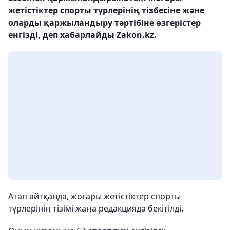
жетістіктер спорты түрлерінің тізбесіне және
оларды қаржыландыру тәртібіне өзгерістер
енгізді, деп хабарлайды Zakon.kz.
Атап айтқанда, жоғары жетістіктер спорты
түрлерінің тізімі жаңа редакцияда бекітілді.