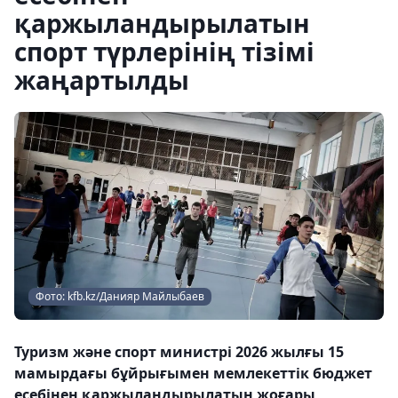
қаржыландырылатын
спорт түрлерінің тізімі
жаңартылды
Фото: kfb.kz/Данияр Майлыбаев
Туризм және спорт министрі 2026 жылғы 15
мамырдағы бұйрығымен мемлекеттік бюджет
есебінен қаржыландырылатын жоғары