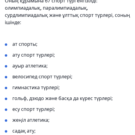
Оның құрамына 67 спорт түрі енгізілді:
олимпиадалық, паралимпиадалық,
сурдлимпиадалық және ұлттық спорт түрлері, соның
ішінде:
ат спорты;
ату спорт түрлері;
ауыр атлетика;
велосипед спорт түрлері;
гимнастика түрлері;
гольф, дзюдо және басқа да күрес түрлері;
есу спорт түрлері;
жеңіл атлетика;
садақ ату;