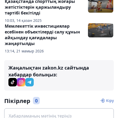
Қазақстанда спорттың жоғары
жетістіктерін қаржыландыру
тәртібі бекітілді
10:03, 14 қазан 2025
Мемлекеттік инвестициялар
есебінен объектілерді салу құнын
айқындау қағидалары
жаңартылды
13:14, 21 мамыр 2026
Жаңалықтан zakon.kz сайтында
хабардар болыңыз:
Пікірлер
0
Кіру