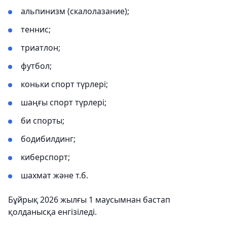
альпинизм (скалолазание);
теннис;
триатлон;
футбол;
коньки спорт түрлері;
шаңғы спорт түрлері;
би спорты;
бодибилдинг;
киберспорт;
шахмат және т.б.
Бұйрық 2026 жылғы 1 маусымнан бастап
қолданысқа енгізіледі.