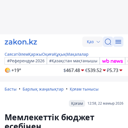
Қаз
Саясат
Әлем
Қаржы
Оқиға
Құқық
Мақалалар
#Референдум-2026
#Қазақстан мақтанышы
+19°
$
467.48
€
539.52
₽
5.73
Басты
Барлық жаңалықтар
Қоғам тынысы
Қоғам
12:58, 22 мамыр 2026
Мемлекеттік бюджет
есебінен