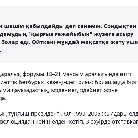
 шешім қабылдайды деп сенемін. Сондықтан
дамудың "қырғыз ғажайыбын" жүзеге асыру
болар еді. Өйткені мұндай мақсатқа жету үші
.
қаралық форумы 18–21 маусым аралығында өтіп
ттік бетбұрыс кезеңіндегі әлем: болашаққа бірг
ыми қауымдастық, мәдениет, әдебиет және
да.
ың тұңғыш президенті. Ол 1990–2005 жылдары елд
олюциядан кейін елден кетіп, 3 сәуірде отставка