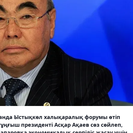
анда Ыстықкөл халықаралық форумы өтіп
ұңғыш президенті Асқар Ақаев сөз сөйлеп,
апаровқа экономикалық серпіліс жасау үшін