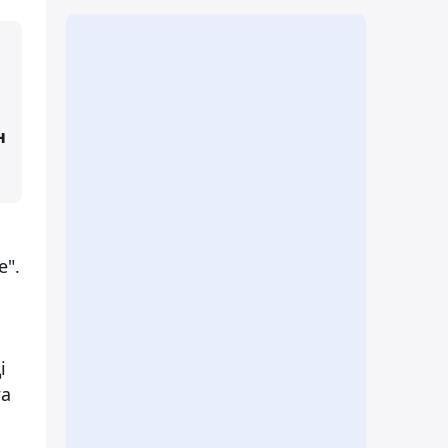
н
е".
і
ға