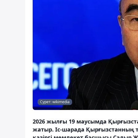
Сурет: wikimedia
2026 жылғы 19 маусымда Қырғызст
жатыр. Іс-шарада Қырғызстанның т
қазіргі мемлекет басшысы Садыр Ж