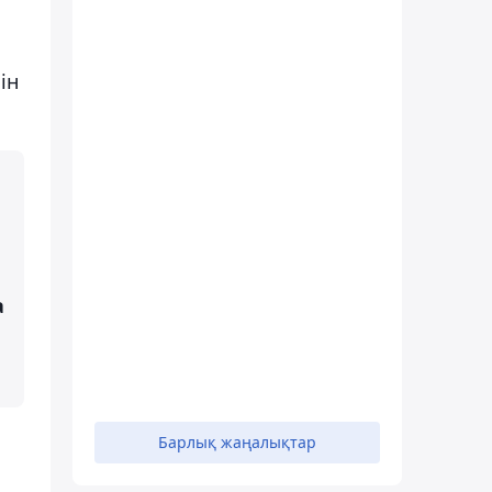
ін
а
Барлық жаңалықтар