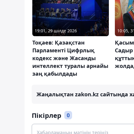
19:01, 29 шілде 2026
10:05, 
Тоқаев: Қазақстан
Қасым
Парламенті Цифрлық
Садыр
кодекс және Жасанды
құтты
интеллект туралы арнайы
жолда
заң қабылдады
Жаңалықтан zakon.kz сайтында х
Пікірлер
0