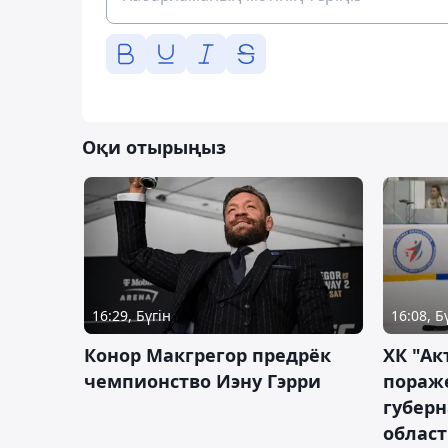
Оқи отырыңыз
16:29, Бүгін
16:08, Б
Конор Макгрегор предрёк
ХК "Ак
чемпионство Иэну Гэрри
пораж
губерн
облас