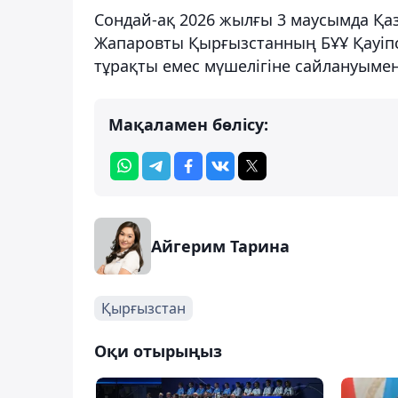
Сондай-ақ 2026 жылғы 3 маусымда Қа
Жапаровты Қырғызстанның БҰҰ Қауіпсі
тұрақты емес мүшелігіне сайлануымен
Мақаламен бөлісу:
Айгерим Тарина
Қырғызстан
Оқи отырыңыз