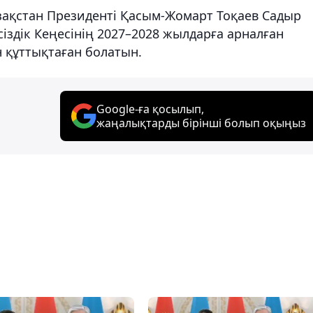
зақстан Президенті Қасым-Жомарт Тоқаев Садыр
здік Кеңесінің 2027–2028 жылдарға арналған
 құттықтаған болатын.
Google-ға қосылып,
жаңалықтарды бірінші болып оқыңыз