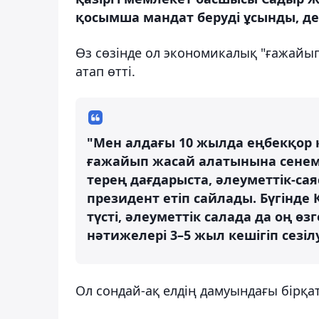
қосымша мандат беруді ұсынды, де
Өз сөзінде ол экономикалық "ғажайыпқ
атап өтті.
"Мен алдағы 10 жылда еңбекқор 
ғажайып жасай алатынына сенем
терең дағдарыста, әлеуметтік-са
президент етіп сайлады. Бүгінде
түсті, әлеуметтік салада да оң ө
нәтижелері 3–5 жыл кешігіп сезілу
Ол сондай-ақ елдің дамуындағы бірқата