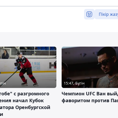
Пікір жаз
үгін
15:47, Бүгін
тобе" с разгромного
Чемпион UFC Ван вый
ения начал Кубок
фаворитом против П
атора Оренбургской
ти