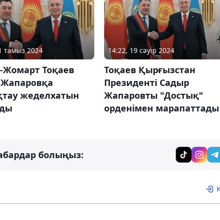
31 тамыз 2024
14:22, 19 сәуір 2024
-Жомарт Тоқаев
Тоқаев Қырғызстан
 Жапаровқа
Президенті Садыр
қтау жеделхатын
Жапаровты "Достық"
ды
орденімен марапаттады
абардар болыңыз: