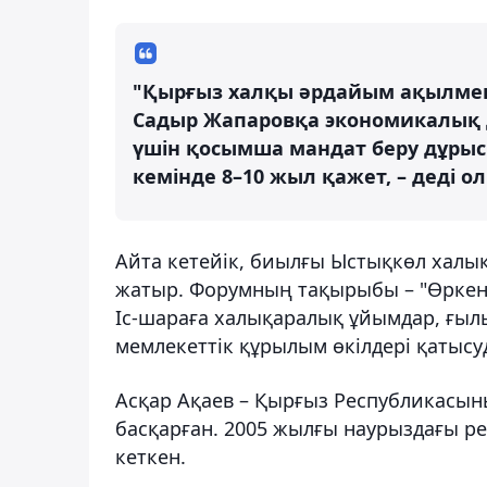
"Қырғыз халқы әрдайым ақылмен
Садыр Жапаровқа экономикалық 
үшін қосымша мандат беру дұрыс 
кемінде 8–10 жыл қажет, – деді ол
Айта кетейік, биылғы Ыстықкөл халы
жатыр. Форумның тақырыбы – "Өркение
Іс-шараға халықаралық ұйымдар, ғыл
мемлекеттік құрылым өкілдері қатысу
Асқар Ақаев – Қырғыз Республикасын
басқарған. 2005 жылғы наурыздағы рев
кеткен.