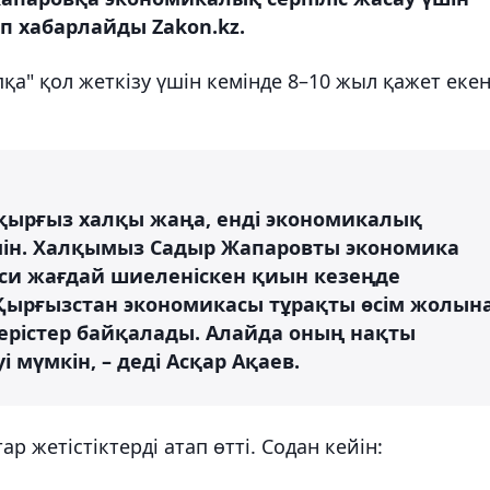
п хабарлайды Zakon.kz.
а" қол жеткізу үшін кемінде 8–10 жыл қажет екен
қырғыз халқы жаңа, енді экономикалық
ін. Халқымыз Садыр Жапаровты экономика
яси жағдай шиеленіскен қиын кезеңде
 Қырғызстан экономикасы тұрақты өсім жолын
згерістер байқалады. Алайда оның нақты
і мүмкін, – деді Асқар Ақаев.
р жетістіктерді атап өтті. Содан кейін: