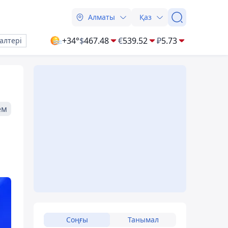
Алматы
Қаз
+34°
$
467.48
€
539.52
₽
5.73
алтері
ем
Соңғы
Танымал