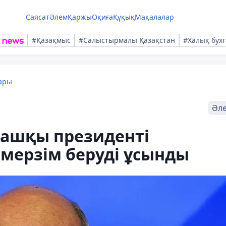
Саясат
Әлем
Қаржы
Оқиға
Құқық
Мақалалар
#Қазақмыс
#Салыстырмалы Қазақстан
#Халық бухг
ары
Әл
ашқы президенті
 мерзім беруді ұсынды