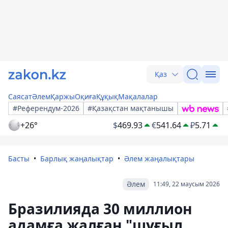
Қаз
Саясат
Әлем
Қаржы
Оқиға
Құқық
Мақалалар
#Референдум-2026
#Қазақстан мақтанышы
+26°
$
469.93
€
541.64
₽
5.71
Басты
Барлық жаңалықтар
Әлем жаңалықтары
Әлем
11:49, 22 маусым 2026
Бразилияда 30 миллион
адамға жалған "шұғыл