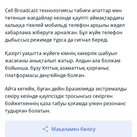
Cell Broadcast технологиясы табиғи апаттар мен
төтенше жағдайлар кезінде қауіпті аймақтардағы
халыққа тікелей мобильді телефон арқылы жедел
хабарлама жіберуге арналған. Бұл жүйе телефон
дыбыссыз режимде тұрса да сигнал береді.
Қазіргі уақытта жүйеге кімнің хакерлік шабуыл
жасағаны анықталып жатыр. Алдын ала болжам
бойынша, бұзу Ұлттық азаматтық қорғаныс
платформасы деңгейінде болған.
Айта кетейік, бұған дейін Бразилияда экстремалды
секіру кезінде қауіпсіздік тросынсыз секірген
бойжеткеннің қаза табуы қоғамда үлкен резонанс
тудырған болатын.
Мақаламен бөлісу