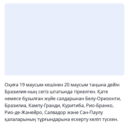
Оқиға 19 маусым кешінен 20 маусым таңына дейін
Бразилия-ның сегіз штатында тіркелген. Қате
немесе бұзылған жүйе салдарынан Белу-Оризонти,
Бразилиа, Кампу-Гранди, Куритиба, Рио-Бранко,
Рио-де-Жанейро, Салвадор және Сан-Паулу
қалаларының тұрғындарына ескерту келіп түскен.