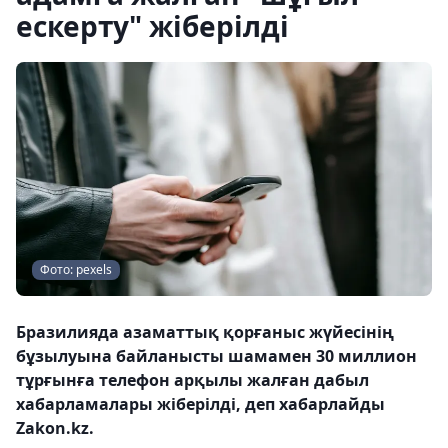
ескерту" жіберілді
Фото: pexels
Бразилияда азаматтық қорғаныс жүйесінің
бұзылуына байланысты шамамен 30 миллион
тұрғынға телефон арқылы жалған дабыл
хабарламалары жіберілді, деп хабарлайды
Zakon.kz.