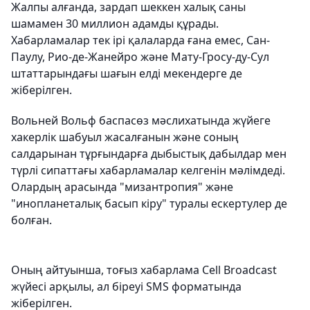
Жалпы алғанда, зардап шеккен халық саны
шамамен 30 миллион адамды құрады.
Хабарламалар тек ірі қалаларда ғана емес, Сан-
Паулу, Рио-де-Жанейро және Мату-Гросу-ду-Сул
штаттарындағы шағын елді мекендерге де
жіберілген.
Вольней Вольф баспасөз мәслихатында жүйеге
хакерлік шабуыл жасалғанын және соның
салдарынан тұрғындарға дыбыстық дабылдар мен
түрлі сипаттағы хабарламалар келгенін мәлімдеді.
Олардың арасында "мизантропия" және
"инопланеталық басып кіру" туралы ескертулер де
болған.
Оның айтуынша, тоғыз хабарлама Cell Broadcast
жүйесі арқылы, ал біреуі SMS форматында
жіберілген.