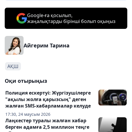
Google-ға қосылып,
жаңалықтарды бірінші болып оқыңыз
Айгерим Тарина
АҚШ
Оқи отырыңыз
Полиция ескертуі: Жүргізушілерге
"ақылы жолға қарызсың" деген
жалған SMS-хабарламалар келуде
17:30, 24 маусым 2026
Лаңкестер туралы жалған хабар
берген адамға 2,5 миллион теңге