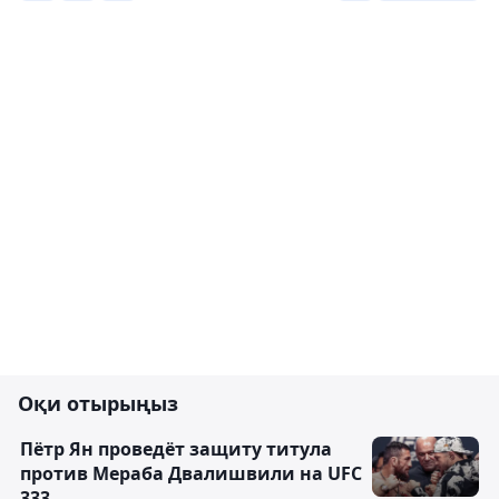
Оқи отырыңыз
Пётр Ян проведёт защиту титула
против Мераба Двалишвили на UFC
333