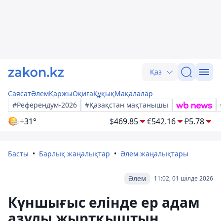
Қаз
Саясат
Әлем
Қаржы
Оқиға
Құқық
Мақалалар
#Референдум-2026
#Қазақстан мақтанышы
+31°
$
469.85
€
542.16
₽
5.78
Басты
Барлық жаңалықтар
Әлем жаңалықтары
Әлем
11:02, 01 шілде 2026
Күншығыс елінде ер адам
азулы жыртқыштың