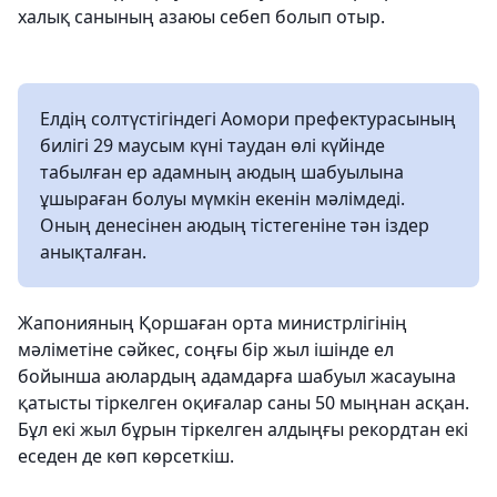
халық санының азаюы себеп болып отыр.
Елдің солтүстігіндегі Аомори префектурасының
билігі 29 маусым күні таудан өлі күйінде
табылған ер адамның аюдың шабуылына
ұшыраған болуы мүмкін екенін мәлімдеді.
Оның денесінен аюдың тістегеніне тән іздер
анықталған.
Жапонияның Қоршаған орта министрлігінің
мәліметіне сәйкес, соңғы бір жыл ішінде ел
бойынша аюлардың адамдарға шабуыл жасауына
қатысты тіркелген оқиғалар саны 50 мыңнан асқан.
Бұл екі жыл бұрын тіркелген алдыңғы рекордтан екі
еседен де көп көрсеткіш.