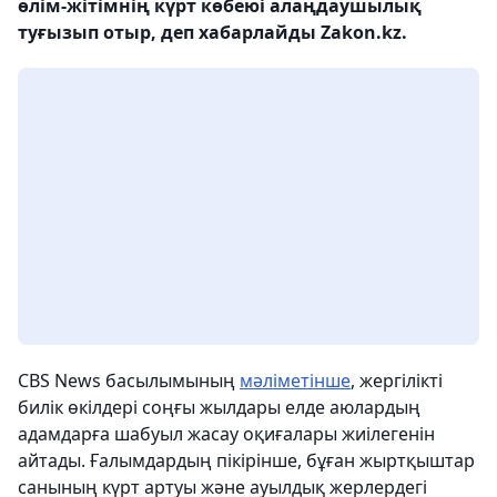
өлім-жітімнің күрт көбеюі алаңдаушылық
туғызып отыр, деп хабарлайды Zakon.kz.
CBS News басылымының
мәліметінше
, жергілікті
билік өкілдері соңғы жылдары елде аюлардың
адамдарға шабуыл жасау оқиғалары жиілегенін
айтады. Ғалымдардың пікірінше, бұған жыртқыштар
санының күрт артуы және ауылдық жерлердегі