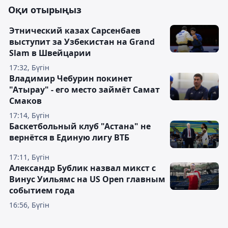
Оқи отырыңыз
Этнический казах Сарсенбаев
выступит за Узбекистан на Grand
Slam в Швейцарии
17:32, Бүгін
Владимир Чебурин покинет
"Атырау" - его место займёт Самат
Смаков
17:14, Бүгін
Баскетбольный клуб "Астана" не
вернётся в Единую лигу ВТБ
17:11, Бүгін
Александр Бублик назвал микст с
Винус Уильямс на US Open главным
событием года
16:56, Бүгін