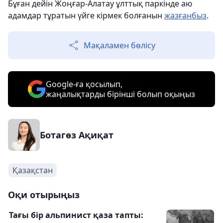
Бұған дейін Жоңғар-Алатау ұлттық паркінде аю
адамдар тұратын үйге кірмек болғанын
жазғанбыз
.
Мақаламен бөлісу
Google-ға қосылып,
жаңалықтарды бірінші болып оқыңыз
Ботагөз Ақиқат
Қазақстан
Оқи отырыңыз
Тағы бір альпинист қаза тапты: