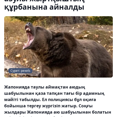
құрбанына айналды
Сурет: pexels
Жапонияда таулы аймақтан аюдың
шабуылынан қаза тапқан тағы бір адамның
мәйіті табылды. Ел полициясы бұл оқиға
бойынша тергеу жүргізіп жатыр. Соңғы
жылдары Жапонияда аю шабуылынан болатын