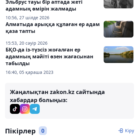
Эльбрус тауы бір аптада жеті
адамның өмірін жалмады
10:56, 27 шілде 2026
Алматыда арыққа құлаған ер адам
қаза тапты
15:53, 20 сәуір 2026
БҚО-да із-түзсіз жоғалған ер
адамның мәйіті өзен жағасынан
табылды
16:40, 05 қараша 2023
Жаңалықтан zakon.kz сайтында
хабардар болыңыз:
Пікірлер
0
Кіру