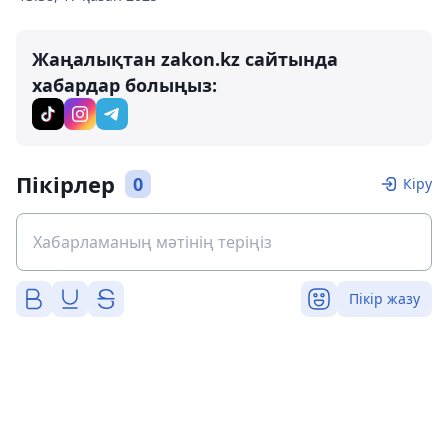
Жаңалықтан zakon.kz сайтында
хабардар болыңыз:
Пікірлер
0
Кіру
Пікір жазу