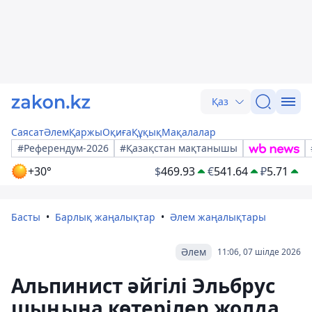
Қаз
Саясат
Әлем
Қаржы
Оқиға
Құқық
Мақалалар
#Референдум-2026
#Қазақстан мақтанышы
+30°
$
469.93
€
541.64
₽
5.71
Басты
Барлық жаңалықтар
Әлем жаңалықтары
Әлем
11:06, 07 шілде 2026
Альпинист әйгілі Эльбрус
шыңына көтерілер жолда