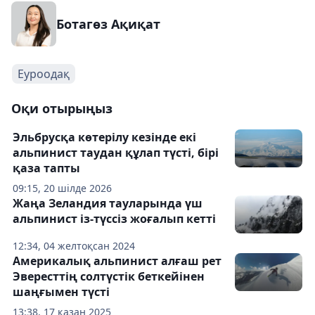
Ботагөз Ақиқат
Еуроодақ
Оқи отырыңыз
Эльбрусқа көтерілу кезінде екі
альпинист таудан құлап түсті, бірі
қаза тапты
09:15, 20 шілде 2026
Жаңа Зеландия тауларында үш
альпинист із-түссіз жоғалып кетті
12:34, 04 желтоқсан 2024
Америкалық альпинист алғаш рет
Эвересттің солтүстік беткейінен
шаңғымен түсті
13:38, 17 қазан 2025