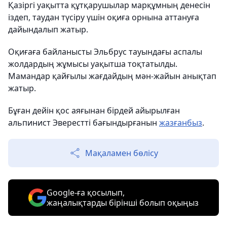
Қазіргі уақытта құтқарушылар марқұмның денесін
іздеп, таудан түсіру үшін оқиға орнына аттануға
дайындалып жатыр.
Оқиғаға байланысты Эльбрус тауындағы аспалы
жолдардың жұмысы уақытша тоқтатылды.
Мамандар қайғылы жағдайдың мән-жайын анықтап
жатыр.
Бұған дейін қос аяғынан бірдей айырылған
альпинист Эверестті бағындырғанын
жазғанбыз
.
Мақаламен бөлісу
Google-ға қосылып,
жаңалықтарды бірінші болып оқыңыз