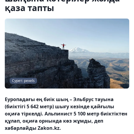
қаза тапты
Сурет: pexels
Еуропадағы ең биік шың – Эльбрус тауына
(биіктігі 5 642 метр) шығу кезінде қайғылы
оқиға тіркелді. Альпинист 5 100 метр биіктіктен
құлап, оқиға орнында көз жұмды, деп
хабарлайды Zakon.kz.