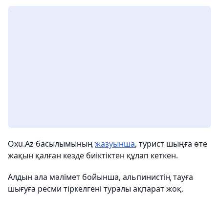
Oxu.Az басылымының
жазуынша
, турист шыңға өте
жақын қалған кезде биіктіктен құлап кеткен.
Алдын ала мәлімет бойынша, альпинистің тауға
шығуға ресми тіркелгені туралы ақпарат жоқ.