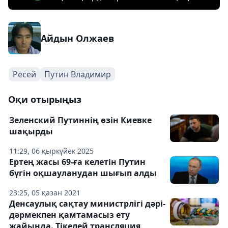
Айдын Олжаев
Ресей
Путин Владимир
Оқи отырыңыз
Зеленский Путиннің өзін Киевке
шақырды
11:29, 06 қыркүйек 2025
Ертең жасы 69-ға келетін Путин
бүгін оқшауланудан шығып алды
23:25, 05 қазан 2021
Денсаулық сақтау министрлігі дәрі-
дәрмекпен қамтамасыз ету
жайында. Тікелей трансляция