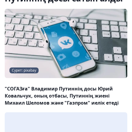
Сурет: pixabay
"СОГАЗға" Владимир Путиннің досы Юрий
Ковальчук, оның отбасы, Путиннің жиені
Михаил Шеломов және "Газпром" иелік етеді