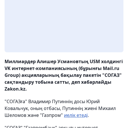
Миллиардер Алишер Усмановтың USM холдингі
VK интернет-компаниясының (бұрынғы Mail.ru
Group) акцияларының бақылау пакетін "СОГАЗ"
сақтандыру тобына сатты, деп хабарлайды
Zakon.kz.
"СОГАЗға" Владимир Путиннің досы Юрий
Ковальчук, оның отбасы, Путиннің жиені Михаил
Шеломов және "Газпром"
иелік етеді
.
"СОГАЗ" "Газпромбанк" арқылы интернет-