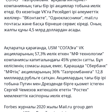
компанияның тағы бір ірі акциялар тобына иелік
етеді. Өз кезегінде VK'ға Ресейдегі ірі әлеуметтік
желілер– "ВКонтакте", "Одноклассники", mail.ru
почтасы және басқа бірнеше сервис кіреді. Оның
жалпы құны 4,5 млрд доллардан асады.
Ақпаратқа қарағанда, USM "СОГАЗға" VK
акцияларының 57,3% иелік еткен "МФ технологии"
компаниясы капиталындағы 45% үлесін сатты. Бұл
келісімнің сомасы ашық емес. Қарашада "Сбербанк"
"МФтің" акцияларының 36% "Газпромбанкға" 12,8
миллиард рубльге сатқан. Акциялардың тағы бір ірі
тобына Путин мен Дрезденде бірге қызмет істеген
Сергей Чемезов жетекшілік ететін "Ростех"
мемлекеттік кәсіпорны иелік етеді.
Forbes журналы 2020 жылы Mail.ru group деп