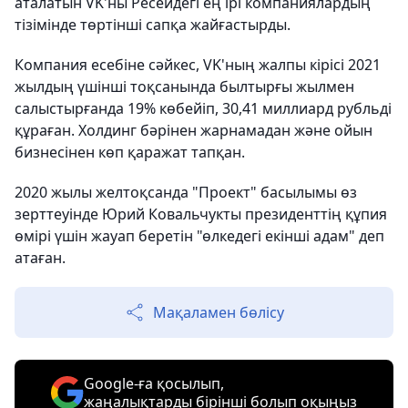
аталатын VK'ны Ресейдегі ең ірі компаниялардың
тізімінде төртінші сапқа жайғастырды.
Компания есебіне сәйкес, VK'ның жалпы кірісі 2021
жылдың үшінші тоқсанында былтырғы жылмен
салыстырғанда 19% көбейіп, 30,41 миллиард рубльді
құраған. Холдинг бәрінен жарнамадан және ойын
бизнесінен көп қаражат тапқан.
2020 жылы желтоқсанда "Проект" басылымы өз
зерттеуінде Юрий Ковальчукты президенттің құпия
өмірі үшін жауап беретін "өлкедегі екінші адам" деп
атаған.
Мақаламен бөлісу
Google-ға қосылып,
жаңалықтарды бірінші болып оқыңыз