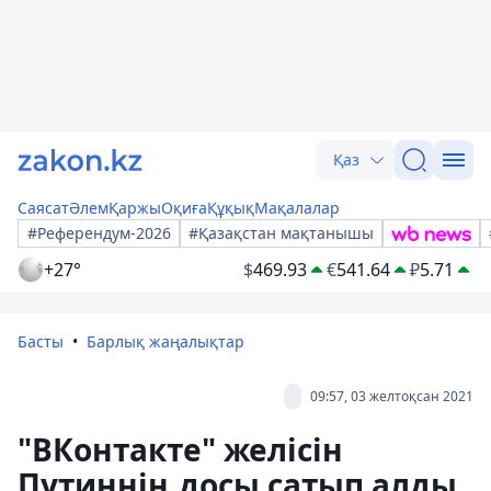
Қаз
Саясат
Әлем
Қаржы
Оқиға
Құқық
Мақалалар
#Референдум-2026
#Қазақстан мақтанышы
+27°
$
469.93
€
541.64
₽
5.71
Басты
Барлық жаңалықтар
09:57, 03 желтоқсан 2021
"ВКонтакте" желісін
Путиннің досы сатып алды