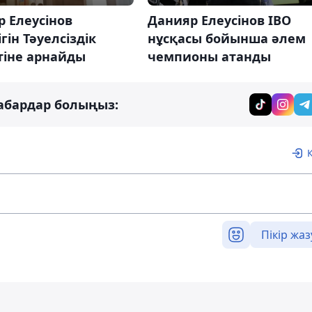
 Елеусінов
Данияр Елеусінов IBO
ігін Тәуелсіздік
нұсқасы бойынша әлем
тіне арнайды
чемпионы атанды
абардар болыңыз:
Пікір жаз