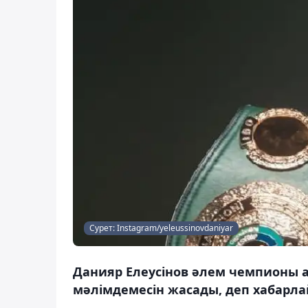
Сурет: Instagram/yeleussinovdaniyar
Данияр Елеусінов әлем чемпионы 
мәлімдемесін жасады, деп хабарла