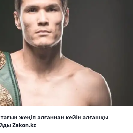
атағын жеңіп алғаннан кейін алғашқы
йды Zakon.kz