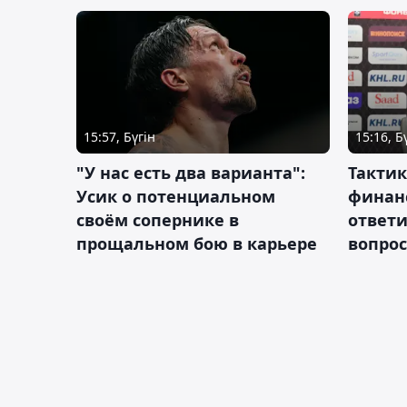
15:57, Бүгін
15:16, Б
"У нас есть два варианта":
Тактик
Усик о потенциальном
финан
своём сопернике в
ответ
прощальном бою в карьере
вопрос