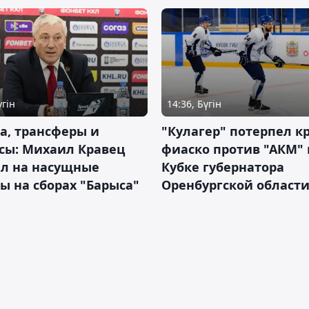
үгін
14:36, Бүгін
а, трансферы и
"Кулагер" потерпел к
сы: Михаил Кравец
фиаско против "АКМ" 
ил на насущные
Кубке губернатора
ы на сборах "Барыса"
Оренбургской област