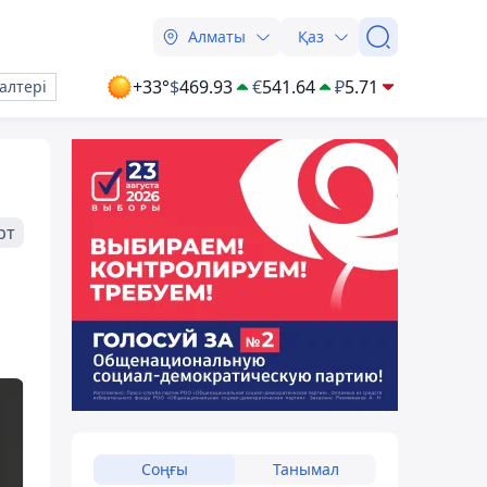
Алматы
Қаз
+33°
$
469.93
€
541.64
₽
5.71
алтері
рт
Соңғы
Танымал