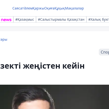
Саясат
Әлем
Қаржы
Оқиға
Құқық
Мақалалар
#Қазақмыс
#Салыстырмалы Қазақстан
#Халық бухг
тары
Спо
зекті жеңістен кейін