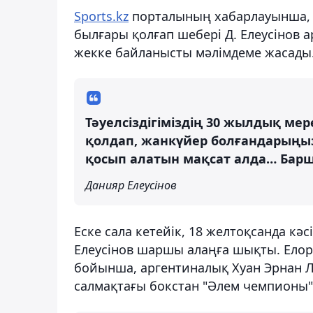
Sports.kz
порталының хабарлауынша, Н
былғары қолғап шебері Д. Елеусінов 
жекке байланысты мәлімдеме жасады
Тәуелсіздігіміздің 30 жылдық мер
қолдап, жанкүйер болғандарыңыз 
қосып алатын мақсат алда… Бар
Данияр Елеусінов
Еске сала кетейік, 18 желтоқсанда 
Елеусінов шаршы алаңға шықты. Елор
бойынша, аргентиналық Хуан Эрнан 
салмақтағы бокстан "Әлем чемпионы"