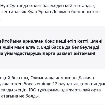
ұр-Сұлтанда өткен бәсекеден кейін отандық
аргентиналық Хуан Эрнан Леалмен болған жекпе-
.
ейтойына арналған бокс кеші өтіп кетті…Мені
үшін мың алғыс. Енді басқа да белбеулерді
ша ұйымдастырушыларға рахмет айтамын!
кәсіпқой боксшы, Олимпиада чемпионы Данияр
дада өткен бокс кешінде 12 раундтың қорытынды
Леалды жеңіп, IBO тұжырымында жартылай орта
 атағына ие болды.