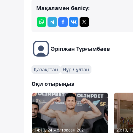
Мақаламен бөлісу:
Әріпжан Тұрғымбаев
Қазақстан
Нұр-Сұлтан
Оқи отырыңыз
14:10, 24 желтоқсан 2021
20:10, 