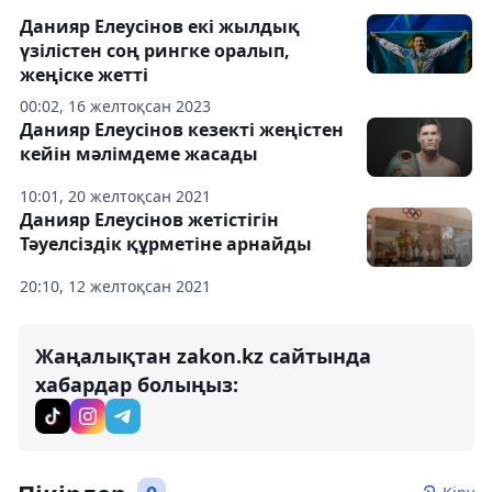
Данияр Елеусінов екі жылдық
үзілістен соң рингке оралып,
жеңіске жетті
00:02, 16 желтоқсан 2023
Данияр Елеусінов кезекті жеңістен
кейін мәлімдеме жасады
10:01, 20 желтоқсан 2021
Данияр Елеусінов жетістігін
Тәуелсіздік құрметіне арнайды
20:10, 12 желтоқсан 2021
Жаңалықтан zakon.kz сайтында
хабардар болыңыз: