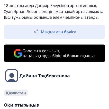
18 желтоқсанда Данияр Елеусінов аргентиналық
Хуан Эрнан Леаоны жеңіп, жартылай орта салмақта
IBO тұжырымы бойынша әлем чемпионы атанды.
Мақаламен бөлісу
Google-ға қосылып,
жаңалықтарды бірінші болып оқыңыз
Дайана Тоқбергенова
Қазақстан
Оқи отырыңыз