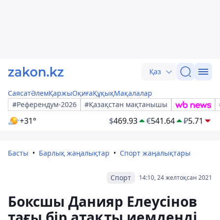
Қаз
Саясат
Әлем
Қаржы
Оқиға
Құқық
Мақалалар
#Референдум-2026
#Қазақстан мақтанышы
+31°
$
469.93
€
541.64
₽
5.71
Басты
Барлық жаңалықтар
Спорт жаңалықтары
Спорт
14:10, 24 желтоқсан 2021
Боксшы Данияр Елеусінов
тағы бір атақты иемденді