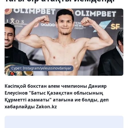
Сурет: Instagram/yeleussinovdaniyar
Кәсіпқой бокстан әлем чемпионы Данияр
Елеусінов "Батыс Қазақстан облысының
Құрметті азаматы" атағына ие болды, деп
хабарлайды Zakon.kz