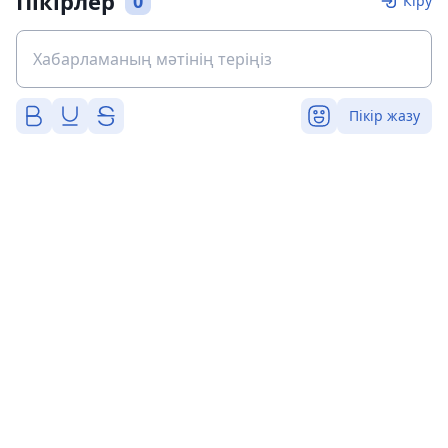
Пікірлер
0
Кіру
Пікір жазу