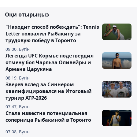
Оқи отырыңыз
"Находит способ побеждать": Tennis
Letter похвалил Рыбакину за
трудовую победу в Торонто
09:00, Бүгін
Легенда UFC Кормье подетвердил
отмену боя Чарльза Оливейры и
Армана Царукяна
08:19, Бүгін
Зверев вслед за Синнером
квалифицировался на Итоговый
турнир ATP-2026
07:47, Бүгін
Cтала известна потенциальная
соперница Рыбакиной в Торонто
07:08, Бүгін